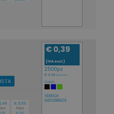
€ 0,39
(IVA escl.)
2500pz
€ 0,48
(IVA incl.)
ISTA
Colori
VERIFICA
DISPONIBILITÁ
0,45
€ 0,55
0pz
50pz
0,55
€ 0,67