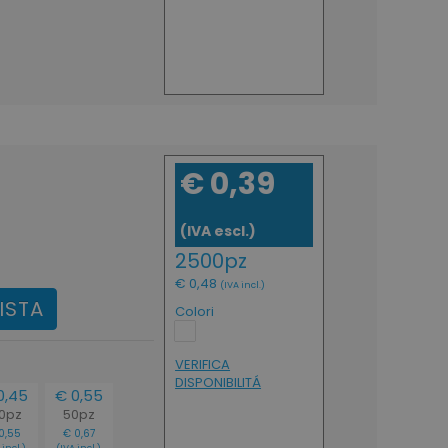
€ 0,39
(IVA escl.)
2500pz
€ 0,48
(IVA incl.)
ISTA
Colori
VERIFICA
DISPONIBILITÁ
0,45
€ 0,55
0pz
50pz
0,55
€ 0,67
 incl.)
(IVA incl.)