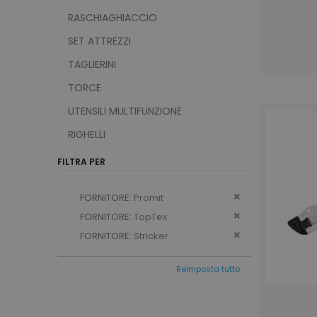
RASCHIAGHIACCIO
SET ATTREZZI
TAGLIERINI
TORCE
UTENSILI MULTIFUNZIONE
RIGHELLI
FILTRA PER
Remove This Ite
FORNITORE
Promit
Remove This Ite
FORNITORE
TopTex
Remove This Ite
FORNITORE
Stricker
Reimposta tutto