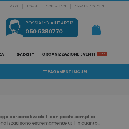
BLOG
LOGIN
CONTATTACI
CREA UN ACCOUNT
POSSIAMO AIUTARTI?
Il mio Carrello
050 6390770
ORGANIZZAZIONE EVENTI
CA
GADGET
NEW
PAGAMENTI SICURI
age personalizzabili con pochi semplici
nalizzati sono estremamente utili in quanto