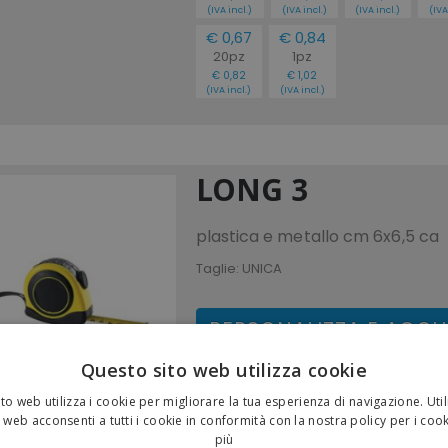
(IVA incl.)
(IVA incl.)
(IVA incl.)
(IVA
€ 0,67
€ 0,84
20pz
1pz
€ 0,82
€ 1,02
(IVA incl.)
(IVA incl.)
LONG 3
plastica e metallo cm 6x6,5 ca
Taglie:
UNICA
PERSONALIZZA E ACQU
Questo sito web utilizza cookie
Fasce di prezzo
(IVA escl.)
to web utilizza i cookie per migliorare la tua esperienza di navigazione. Util
€ 1,50
€ 1,53
€ 1,60
€ 1
 web acconsenti a tutti i cookie in conformità con la nostra policy per i coo
2500pz
1000pz
500pz
10
più