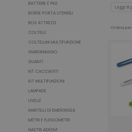
facilmente
BATTERIE E PILE
le impres
Leggi di 
BORSE PORTA UTENSILI
Cos
BOX ATTREZZI
Ordina per
COLTELLI
COLTELLINI MULTIFUNZIONE
Se vuoi f
po' di st
GIARDINAGGIO
attrezzi
GUANTI
buon
tag
mancare i
KIT CACCIAVITI
cui non e
KIT MULTIFUNZIONI
LAMPADE
LIVELLE
MARTELLI DI EMERGENZA
METRI E FLESSOMETRI
NASTRI ADESIVI