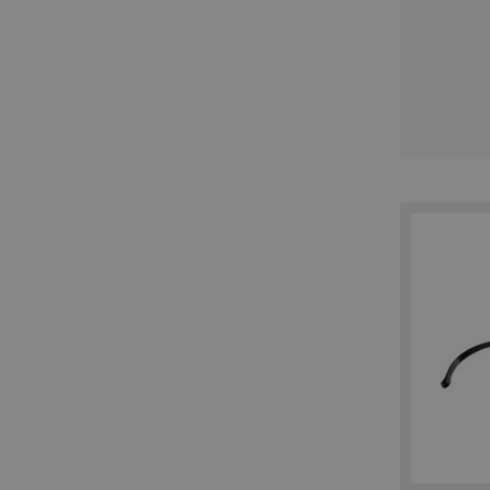
recently_viewed_product
Google Priv
recently_compared_prod
private_content_version
mage-cache-storage
mage-messages
product_data_storage