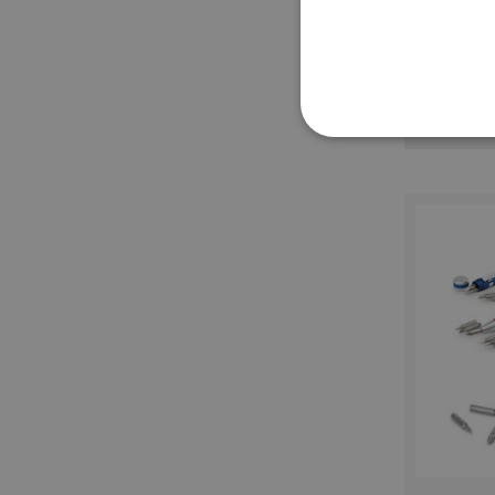
STRETTAMENTE 
NON CLASSIFICA
Strett
I cookie strettamente neces
sito web non può essere ut
Nome
utm_source
utm_campaign
mage-cache-sessid