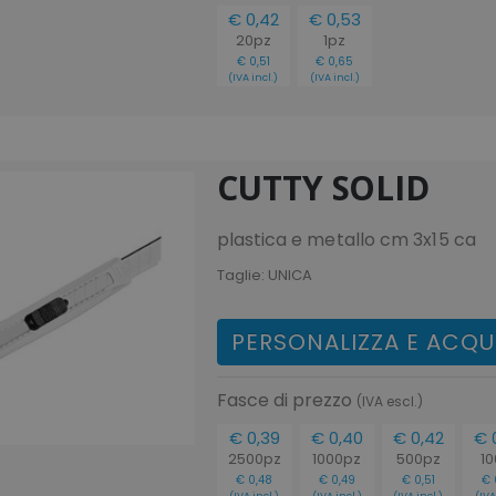
€ 0,42
€ 0,53
20pz
1pz
€ 0,51
€ 0,65
(IVA incl.)
(IVA incl.)
CUTTY SOLID
plastica e metallo cm 3x15 ca
Taglie:
UNICA
m
m
PERSONALIZZA E ACQU
m
Fasce di prezzo
(IVA escl.)
€ 0,39
€ 0,40
€ 0,42
€ 
2500pz
1000pz
500pz
10
€ 0,48
€ 0,49
€ 0,51
€ 
(IVA incl.)
(IVA incl.)
(IVA incl.)
(IVA