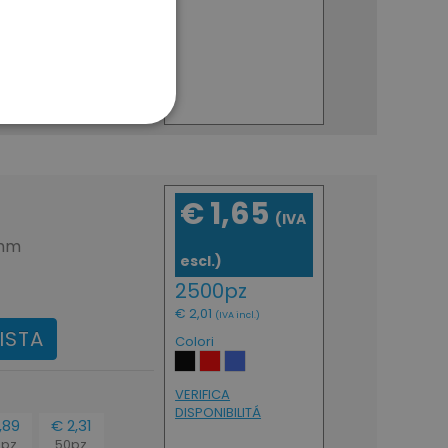
,10
€ 2,57
incl.)
(IVA incl.)
ONALITÀ
€ 1,65
(IVA
 mm
escl.)
sificati
2500pz
a gestione dell'account. Il
€ 2,01
(IVA incl.)
ISTA
Colori
VERIFICA
DISPONIBILITÁ
,89
€ 2,31
0pz
50pz
okie attiva la pulizia della