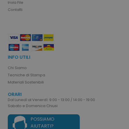
Invia File
Contatti
product_data_storage
Adobe Inc.
www.tuttodapersonali
INFO UTILI
Chi Siamo
Tecniche di Stampa
CookieScriptConsent
CookieScript
Materiali Sostenibili
www.tuttodapersonali
ORARI
Dal Lunedì al Venerdì: 9:00 - 13:00 / 14:00 - 19:00
Sabato e Domenica Chiusi
POSSIAMO
AIUTARTI?