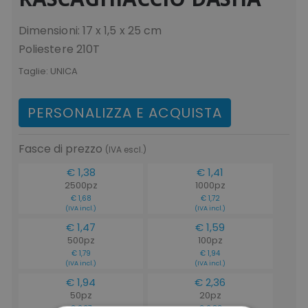
Dimensioni: 17 x 1,5 x 25 cm
Poliestere 210T
Taglie:
UNICA
PERSONALIZZA E ACQUISTA
Fasce di prezzo
(IVA escl.)
€ 1,38
€ 1,41
2500pz
1000pz
€ 1,68
€ 1,72
(IVA incl.)
(IVA incl.)
€ 1,47
€ 1,59
500pz
100pz
€ 1,79
€ 1,94
(IVA incl.)
(IVA incl.)
€ 1,94
€ 2,36
50pz
20pz