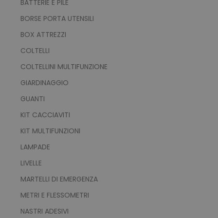
BATTERIE E PILE
TARGETING
BORSE PORTA UTENSILI
FUNZIONALITÀ
BOX ATTREZZI
NON CLASSIFICATI
COLTELLI
COLTELLINI MULTIFUNZIONE
GIARDINAGGIO
Strettamente necessari
Performance
GUANTI
Targeting
Funzionalità
KIT CACCIAVITI
Non classificati
KIT MULTIFUNZIONI
I cookie strettamente necessari consentono le
LAMPADE
funzionalità principali del sito web come
l'accesso dell'utente e la gestione dell'account.
LIVELLE
Il sito web non può essere utilizzato
correttamente senza i cookie strettamente
MARTELLI DI EMERGENZA
necessari.
Nome
Provider
/
Dominio
METRI E FLESSOMETRI
utm_source
www.tuttodapersonali
NASTRI ADESIVI