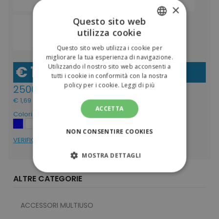
€ 2,37
€ 2,88
×
(IVA incl.)
(IVA incl.)
Questo sito web
€ 2,94
1pz
utilizza cookie
ITALIAN
€ 3,59
(IVA incl.)
Questo sito web utilizza i cookie per
ENGLISH
migliorare la tua esperienza di navigazione.
€ 1,38
Utilizzando il nostro sito web acconsenti a
(IVA escl.)
tutti i cookie in conformità con la nostra
policy per i cookie.
Leggi di più
2500pz
€ 1,69
(IVA incl.)
ACCETTA
Colori
NON CONSENTIRE COOKIES
VERIFICA DISPONIBILITÁ
MOSTRA DETTAGLI
STRETTAMENTE NECESSARI
ALTRE CATEGORIE
PERFORMANCE
ACCESSORI MULTIUSO