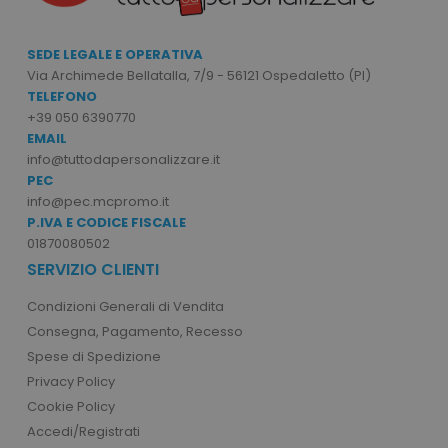
private_content_version
Adobe Inc.
www.tuttodapersonali
SEDE LEGALE E OPERATIVA
Via Archimede Bellatalla, 7/9 - 56121 Ospedaletto (PI)
TELEFONO
+39 050 6390770
EMAIL
info@tuttodapersonalizzare.it
PEC
mage-cache-storage
Adobe Inc.
info@pec.mcpromo.it
www.tuttodapersonali
P.IVA E CODICE FISCALE
01870080502
SERVIZIO CLIENTI
Condizioni Generali di Vendita
Consegna, Pagamento, Recesso
mage-messages
Adobe Inc.
Spese di Spedizione
www.tuttodapersonali
Privacy Policy
Cookie Policy
Accedi/Registrati