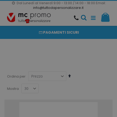
Dal Lunedì al Venerdì 9:00 - 13:00 / 14:00 - 18:00
Email:
20000 PRODOTTI
info@tuttodapersonalizzare.it
Salta
Il m
al
PRODOTTI COMPLETAMENTE PERSONALIZZABILI
contenuto
PAGAMENTI SICURI
Imposta
Ordina per
la
direzione
Mostra
decrescente