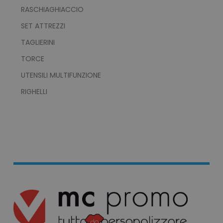
utm_campaign
www.tuttodapersonali
RASCHIAGHIACCIO
mage-cache-sessid
Adobe Inc.
SET ATTREZZI
www.tuttodapersonali
TAGLIERINI
TORCE
UTENSILI MULTIFUNZIONE
RIGHELLI
recently_viewed_product_previous
Adobe Inc.
Google Privacy Policy
www.tuttodapersonali
recently_compared_product
Adobe Inc.
www.tuttodapersonali