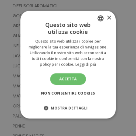
DIFFUSORI AROMATICI
×
GOMME
Questo sito web
GREMBIULI
utilizza cookie
ITALIAN
GUANTI E PRESINE
Questo sito web utilizza i cookie per
ENGLISH
INFUSORI
migliorare la tua esperienza di navigazione.
Utilizzando il nostro sito web acconsenti a
LAVAGNE
tutti i cookie in conformità con la nostra
policy per i cookie.
Leggi di più
LUCI NATALIZIE
MAGLIONI NATALIZI
ACCETTA
MAGNETI PER FRIGORIFERO
NON CONSENTIRE COOKIES
MATITE DI LEGNO
ORNAMENTI PER ALBERO DI NATALE
MOSTRA DETTAGLI
PALLINE ANTISTRESS
STRETTAMENTE NECESSARI
PENNE
PERFORMANCE
PENNE E MATITE