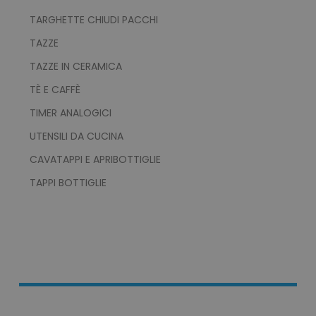
TARGHETTE CHIUDI PACCHI
private_content_version
Adobe Inc.
TAZZE
www.tuttodapersonali
TAZZE IN CERAMICA
TÈ E CAFFÈ
TIMER ANALOGICI
UTENSILI DA CUCINA
CAVATAPPI E APRIBOTTIGLIE
mage-cache-storage
Adobe Inc.
www.tuttodapersonali
TAPPI BOTTIGLIE
mage-messages
Adobe Inc.
www.tuttodapersonali