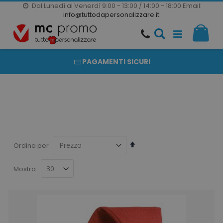
Dal Lunedì al Venerdì 9:00 - 13:00 / 14:00 - 18:00
Email:
20000 PRODOTTI
info@tuttodapersonalizzare.it
Salta
Il m
al
PRODOTTI COMPLETAMENTE PERSONALIZZABILI
contenuto
PAGAMENTI SICURI
Imposta
Ordina per
la
direzione
Mostra
decrescente