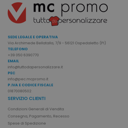
SEDE LEGALE E OPERATIVA
Via Archimede Bellatalla, 7/9 - 56121 Ospedaletto (PI)
TELEFONO
+39 050 6390770
product_data_storage
Adobe Inc.
www.tuttodapersonali
EMAIL
info@tuttodapersonalizzare.it
PEC
info@pec.mcpromo.it
P.IVA E CODICE FISCALE
01870080502
CookieScriptConsent
CookieScript
www.tuttodapersonali
SERVIZIO CLIENTI
Condizioni Generali di Vendita
Consegna, Pagamento, Recesso
Spese di Spedizione