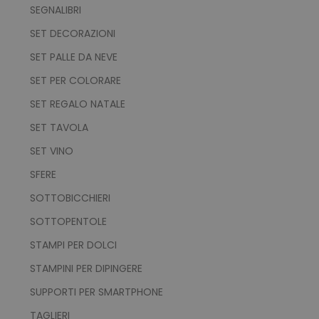
SEGNALIBRI
utm_source
www.tuttodapersonali
SET DECORAZIONI
utm_campaign
www.tuttodapersonali
mage-cache-sessid
Adobe Inc.
SET PALLE DA NEVE
www.tuttodapersonali
SET PER COLORARE
SET REGALO NATALE
SET TAVOLA
SET VINO
SFERE
SOTTOBICCHIERI
recently_viewed_product_previous
Adobe Inc.
SOTTOPENTOLE
Google Privacy Policy
www.tuttodapersonali
STAMPI PER DOLCI
STAMPINI PER DIPINGERE
SUPPORTI PER SMARTPHONE
recently_compared_product
Adobe Inc.
www.tuttodapersonali
TAGLIERI