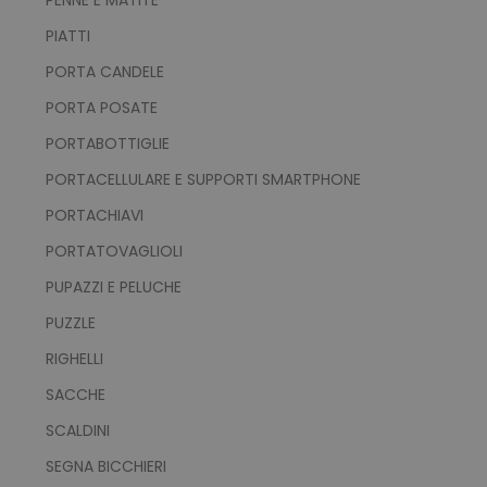
PIATTI
TARGETING
PORTA CANDELE
FUNZIONALITÀ
PORTA POSATE
PORTABOTTIGLIE
NON CLASSIFICATI
PORTACELLULARE E SUPPORTI SMARTPHONE
PORTACHIAVI
PORTATOVAGLIOLI
Strettamente necessari
Performance
Targeting
Funzionalità
PUPAZZI E PELUCHE
Non classificati
PUZZLE
I cookie strettamente necessari consentono le
RIGHELLI
funzionalità principali del sito web come
l'accesso dell'utente e la gestione dell'account.
SACCHE
Il sito web non può essere utilizzato
correttamente senza i cookie strettamente
SCALDINI
necessari.
SEGNA BICCHIERI
Nome
Provider
/
Dominio