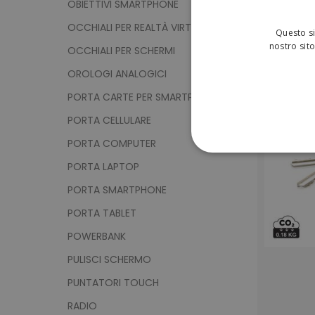
OBIETTIVI SMARTPHONE
OCCHIALI PER REALTÀ VIRTUALE
Questo si
nostro sito
OCCHIALI PER SCHERMI
OROLOGI ANALOGICI
PORTA CARTE PER SMARTPHONE
PORTA CELLULARE
PORTA COMPUTER
STRETTAMENTE 
PORTA LAPTOP
PORTA SMARTPHONE
NON CLASSIFICA
PORTA TABLET
POWERBANK
Strett
PULISCI SCHERMO
PUNTATORI TOUCH
I cookie strettamente neces
sito web non può essere ut
RADIO