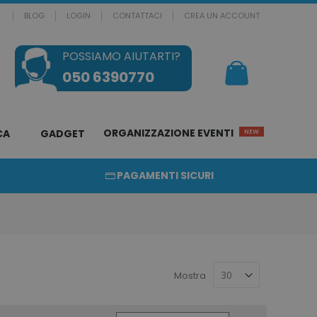
BLOG
LOGIN
CONTATTACI
CREA UN ACCOUNT
POSSIAMO AIUTARTI?
Il mio Carrello
050 6390770
ORGANIZZAZIONE EVENTI
CA
GADGET
NEW
PAGAMENTI SICURI
Mostra