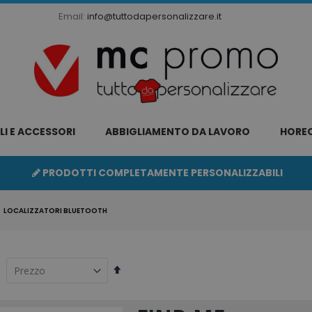
Email:
info@tuttodapersonalizzare.it
LI E ACCESSORI
ABBIGLIAMENTO DA LAVORO
HORE
PRODOTTI COMPLETAMENTE PERSONALIZZABILI
LOCALIZZATORI BLUETOOTH
Imposta
la
direzione
decrescente