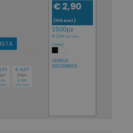
€ 2,90
(IVA escl.)
2500pz
€ 3,54
(IVA incl.)
ISTA
Colori
VERIFICA
DISPONIBILITÁ
3,33
€ 4,07
0pz
50pz
4,06
€ 4,97
incl.)
(IVA incl.)