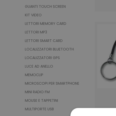
GUANTI TOUCH SCREEN
KIT VIDEO
LETTORI MEMORY CARD
LETTORI MP3
LETTORI SMART CARD
LOCALIZZATORI BLUETOOTH
LOCALIZZATORI GPS
LUCE AD ANELLO
MEMOCLIP
MICROSCOPI PER SMARTPHONE
MINI RADIO FM
MOUSE E TAPPETINI
MULTIPORTE USB