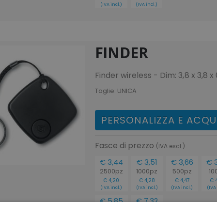
(IVA incl.)
(IVA incl.)
FINDER
Finder wireless - Dim: 3,8 x 3,8 x
Taglie:
UNICA
PERSONALIZZA E ACQU
Fasce di prezzo
(IVA escl.)
€ 3,44
€ 3,51
€ 3,66
€ 
2500pz
1000pz
500pz
10
€ 4,20
€ 4,28
€ 4,47
€ 
(IVA incl.)
(IVA incl.)
(IVA incl.)
(IVA 
€ 5,85
€ 7,32
20pz
1pz