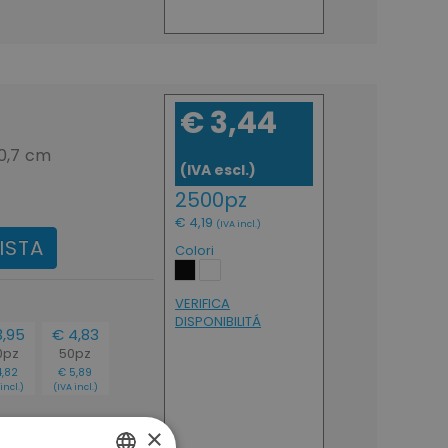
€ 3,44
 0,7 cm
(IVA escl.)
2500pz
€ 4,19
(IVA incl.)
ISTA
Colori
VERIFICA
DISPONIBILITÁ
3,95
€ 4,83
0pz
50pz
4,82
€ 5,89
incl.)
(IVA incl.)
×