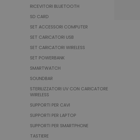
Nome
RICEVITORI BLUETOOTH
utm_source
SD CARD
utm_campaign
SET ACCESSORI COMPUTER
mage-cache-sessid
SET CARICATORI USB
SET CARICATORI WIRELESS
recently_viewed_product
SET POWERBANK
Google Priv
SMARTWATCH
recently_compared_prod
SOUNDBAR
private_content_version
STERILIZZATORI UV CON CARICATORE
WIRELESS
SUPPORTI PER CAVI
mage-cache-storage
SUPPORTI PER LAPTOP
SUPPORTI PER SMARTPHONE
mage-messages
TASTIERE