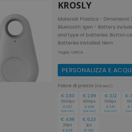
KROSLY
Materiali: Plastica - Dimension
Bluetooth: Igen - Battery includ
and type of batteries: Button ce
Batteries installed: Nem
Taglie:
UNICA
PERSONALIZZA E ACQU
Fasce di prezzo
(IVA escl.)
€ 2,93
€ 2,99
€ 3,12
€ 3
2500pz
1000pz
500pz
10
€ 3,57
€ 3,65
€ 3,81
€ 4
(IVA incl.)
(IVA incl.)
(IVA incl.)
(IVA 
€ 4,98
€ 6,23
20pz
1pz
€ 6,08
€ 7,60