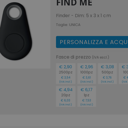
FIND ME
Finder - Dim: 5 x 3 x 1 cm
Taglie:
UNICA
PERSONALIZZA E ACQU
Fasce di prezzo
(IVA escl.)
€ 2,90
€ 2,96
€ 3,08
€ 
2500pz
1000pz
500pz
10
€ 3,54
€ 3,61
€ 3,76
€ 
(IVA incl.)
(IVA incl.)
(IVA incl.)
(IVA 
€ 4,94
€ 6,17
20pz
1pz
€ 6,03
€ 7,53
(IVA incl.)
(IVA incl.)