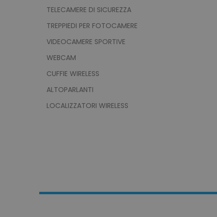
TELECAMERE DI SICUREZZA
TREPPIEDI PER FOTOCAMERE
product_data_storage
VIDEOCAMERE SPORTIVE
WEBCAM
CookieScriptConsent
CUFFIE WIRELESS
ALTOPARLANTI
LOCALIZZATORI WIRELESS
PHPSESSID
recently_viewed_product
recently_compared_prod