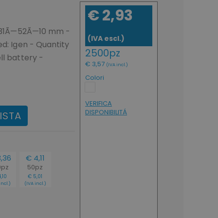
€ 2,93
i: 31Ã—52Ã—10 mm -
(IVA escl.)
ed: Igen - Quantity
2500pz
ll battery -
€ 3,57
(IVA incl.)
Colori
VERIFICA
DISPONIBILITÁ
ISTA
,36
€ 4,11
0pz
50pz
,10
€ 5,01
incl.)
(IVA incl.)