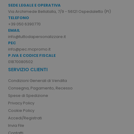
SEDE LEGALE E OPERATIVA
Via Archimede Bellatalla, 7/9 - 56121 Ospedaletto (PI)
TELEFONO
PHPSESSID
PHP.net
+39 050 6390770
.www.tuttodapersonali
EMAIL
info@tuttodapersonalizzare.it
PEC
info@pec.mcpromo.it
P.IVA E CODICE FISCALE
01870080502
SERVIZIO CLIENTI
Condizioni Generali di Vendita
Consegna, Pagamento, Recesso
Spese di Spedizione
Privacy Policy
Cookie Policy
Accedi/Registrati
Invia File
recently_viewed_product
Adobe Inc.
Contatti