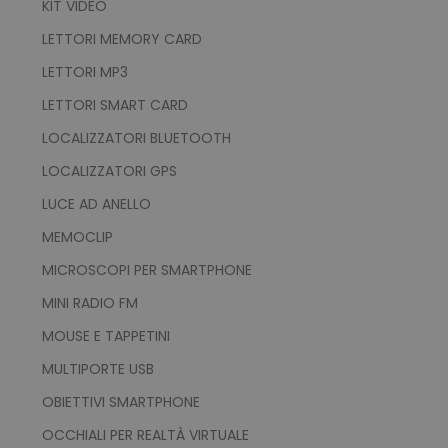
KIT VIDEO
FUNZIONALITÀ
LETTORI MEMORY CARD
LETTORI MP3
NON CLASSIFICATI
LETTORI SMART CARD
LOCALIZZATORI BLUETOOTH
LOCALIZZATORI GPS
Strettamente necessari
Performance
LUCE AD ANELLO
Targeting
Funzionalità
Non classificati
MEMOCLIP
MICROSCOPI PER SMARTPHONE
I cookie strettamente necessari consentono le
funzionalità principali del sito web come
MINI RADIO FM
l'accesso dell'utente e la gestione dell'account.
Il sito web non può essere utilizzato
MOUSE E TAPPETINI
correttamente senza i cookie strettamente
necessari.
MULTIPORTE USB
Nome
Provider
/
Dominio
OBIETTIVI SMARTPHONE
utm_source
www.tuttodapersonali
OCCHIALI PER REALTÀ VIRTUALE
utm_campaign
www.tuttodapersonali