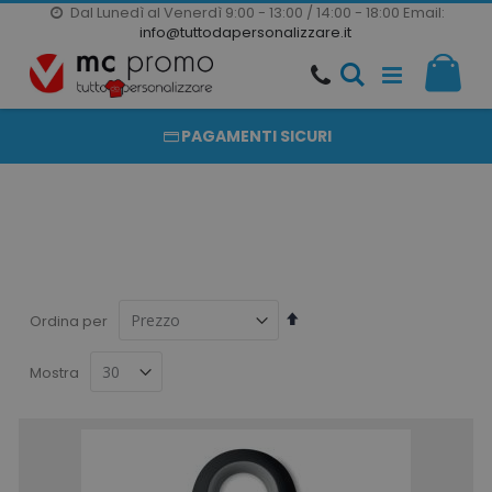
Dal Lunedì al Venerdì 9:00 - 13:00 / 14:00 - 18:00
Email:
20000 PRODOTTI
info@tuttodapersonalizzare.it
Salta
Il m
al
PRODOTTI COMPLETAMENTE PERSONALIZZABILI
contenuto
PAGAMENTI SICURI
Imposta
Ordina per
la
direzione
Mostra
decrescente