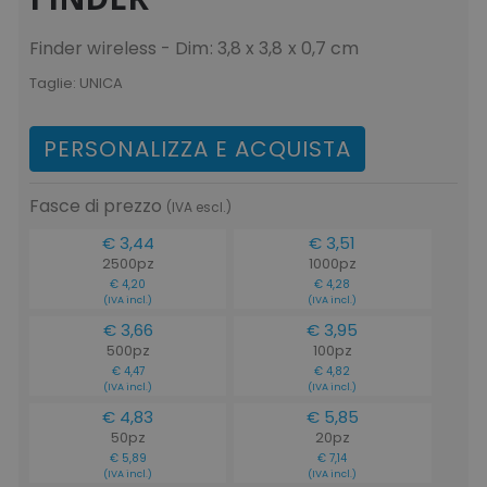
Finder wireless - Dim: 3,8 x 3,8 x 0,7 cm
Taglie:
UNICA
PERSONALIZZA E ACQUISTA
Fasce di prezzo
(IVA escl.)
€ 3,44
€ 3,51
2500pz
1000pz
€ 4,20
€ 4,28
(IVA incl.)
(IVA incl.)
€ 3,66
€ 3,95
500pz
100pz
€ 4,47
€ 4,82
(IVA incl.)
(IVA incl.)
€ 4,83
€ 5,85
50pz
20pz
€ 5,89
€ 7,14
(IVA incl.)
(IVA incl.)