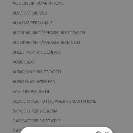
ACCESSORI SMARTPHONE
ADATTATORI USB
ALLARME PERSONALE
ALTOPARLANTI/SPEAKER BLUETOOTH
ALTOPARLANTI/SPEAKER SENZA FILI
ANELLI PORTA CELLULARE
AURICOLARI
AURICOLARI BLUETOOTH
AURICOLARI WIRELESS
BASTONI PER SELFIE
BLOCCO PER FOTOCAMERA SMARTPHONE
BLOCCO PER WEBCAM
CARICATORE PORTATILE
CARICATORI CON TECNLOGIA QI