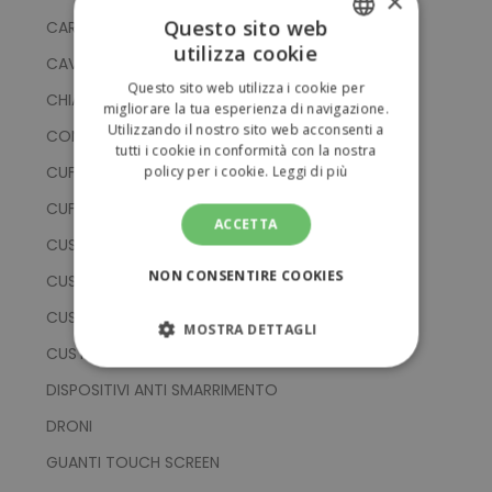
×
Questo sito web
CARICATORI WIRELESS
utilizza cookie
CAVI E CARICABATTERIE USB
ITALIAN
Questo sito web utilizza i cookie per
CHIAVETTE USB
ENGLISH
migliorare la tua esperienza di navigazione.
Utilizzando il nostro sito web acconsenti a
CONTROLLER PER SMARTPHONE
tutti i cookie in conformità con la nostra
CUFFIE
policy per i cookie.
Leggi di più
CUFFIE BLUETOOTH
ACCETTA
CUSTODIE PER DISPOSITIVI MOBILI
NON CONSENTIRE COOKIES
CUSTODIE PER PC PORTATILE
CUSTODIE PER SMARTPHONE
MOSTRA DETTAGLI
CUSTODIE PER TABLET
STRETTAMENTE NECESSARI
DISPOSITIVI ANTI SMARRIMENTO
DRONI
PERFORMANCE
GUANTI TOUCH SCREEN
TARGETING