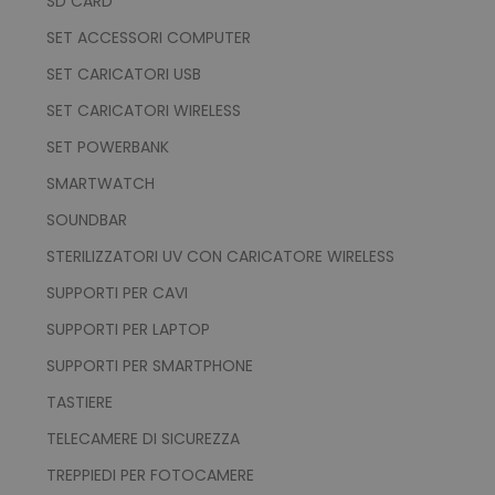
SD CARD
www.tuttodapersonali
SET ACCESSORI COMPUTER
SET CARICATORI USB
SET CARICATORI WIRELESS
SET POWERBANK
SMARTWATCH
mage-cache-storage
Adobe Inc.
www.tuttodapersonali
SOUNDBAR
STERILIZZATORI UV CON CARICATORE WIRELESS
SUPPORTI PER CAVI
SUPPORTI PER LAPTOP
SUPPORTI PER SMARTPHONE
mage-messages
Adobe Inc.
www.tuttodapersonali
TASTIERE
TELECAMERE DI SICUREZZA
TREPPIEDI PER FOTOCAMERE