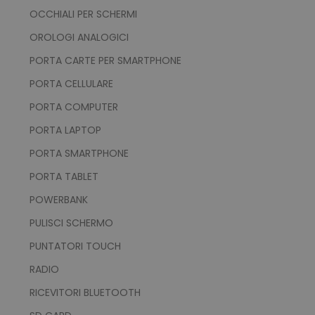
OCCHIALI PER SCHERMI
mage-cache-sessid
Adobe Inc.
www.tuttodapersonali
OROLOGI ANALOGICI
PORTA CARTE PER SMARTPHONE
PORTA CELLULARE
PORTA COMPUTER
PORTA LAPTOP
PORTA SMARTPHONE
recently_viewed_product_previous
Adobe Inc.
PORTA TABLET
Google Privacy Policy
www.tuttodapersonali
POWERBANK
PULISCI SCHERMO
PUNTATORI TOUCH
recently_compared_product
Adobe Inc.
www.tuttodapersonali
RADIO
RICEVITORI BLUETOOTH
private_content_version
Adobe Inc.