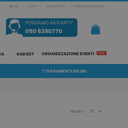
BLOG
LOGIN
CONTATTACI
CREA UN ACCOUNT
POSSIAMO AIUTARTI?
Il mio Carrello
050 6390770
ORGANIZZAZIONE EVENTI
CA
GADGET
NEW
PAGAMENTI SICURI
Mostra