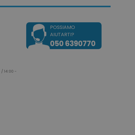
POSSIAMO
AIUTARTI?
okie attiva la pulizia della
050 6390770
e. Quando il cookie viene
zione back-end,
ulisce la memoria locale e
 cookie su true.
dotto dei prodotti
e per una facile
 / 14:00 -
dotto dei prodotti
e.
e un tempo univoci e
on il contenuto del cliente
ngano memorizzate nella
tilizzato per facilitare la
a cache dei contenuti sul
are il caricamento delle