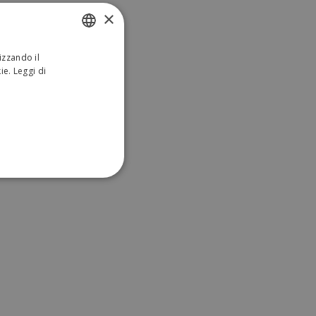
×
izzando il
ITALIAN
kie.
Leggi di
ENGLISH
ONALITÀ
sificati
a gestione dell'account. Il