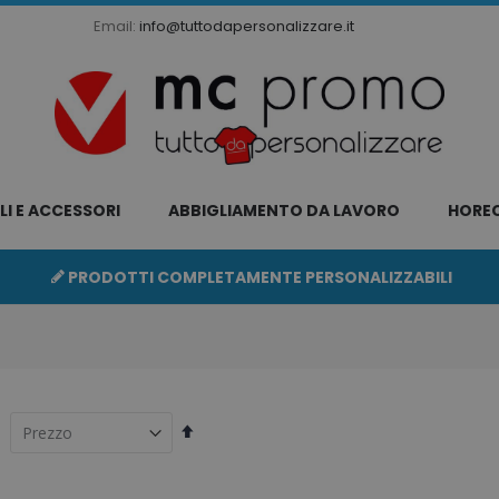
Email:
info@tuttodapersonalizzare.it
LI E ACCESSORI
ABBIGLIAMENTO DA LAVORO
HORE
PRODOTTI COMPLETAMENTE PERSONALIZZABILI
Imposta
la
direzione
decrescente