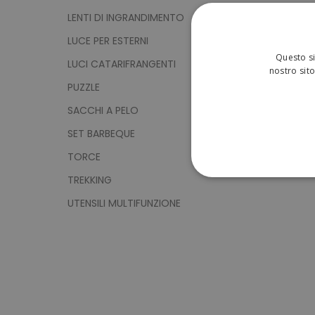
LENTI DI INGRANDIMENTO
LUCE PER ESTERNI
Questo si
LUCI CATARIFRANGENTI
nostro sito
PUZZLE
SACCHI A PELO
SET BARBEQUE
TORCE
TREKKING
STRETTAMENTE 
UTENSILI MULTIFUNZIONE
NON CLASSIFICA
Strett
I cookie strettamente neces