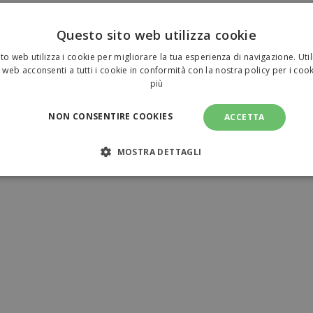
Questo sito web utilizza cookie
to web utilizza i cookie per migliorare la tua esperienza di navigazione. Util
 web acconsenti a tutti i cookie in conformità con la nostra policy per i coo
più
NON CONSENTIRE COOKIES
ACCETTA
MOSTRA DETTAGLI
NECESSARI
PERFORMANCE
TARGETING
FUNZI
TI
amente necessari
Performance
Targeting
Funzionalità
Non clas
sari consentono le funzionalità principali del sito web come l'accesso dell'utente e l