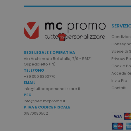
sito web non può essere ut
Nome
utm_source
SERVIZIO
utm_campaign
Condizioni
mage-cache-sessid
Consegna
Spese di 
SEDE LEGALE E OPERATIVA
Privacy Po
Via Archimede Bellatalla, 7/9 - 56121
recently_viewed_product
Ospedaletto (PI)
Cookie Po
TELEFONO
Google Priv
Accedi/Reg
+39 050 6390770
recently_compared_prod
Invia File
EMAIL
Contatti
info@tuttodapersonalizzare.it
private_content_version
PEC
info@pec.mcpromo.it
P.IVA E CODICE FISCALE
mage-cache-storage
01870080502