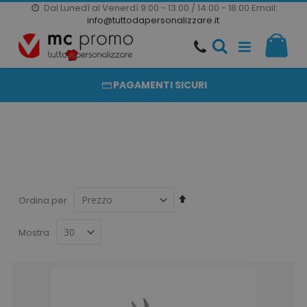
Dal Lunedì al Venerdì 9:00 - 13:00 / 14:00 - 18:00
Email:
20000 PRODOTTI
info@tuttodapersonalizzare.it
Salta
Il m
al
PRODOTTI COMPLETAMENTE PERSONALIZZABILI
contenuto
PAGAMENTI SICURI
Imposta
Ordina per
la
direzione
Mostra
decrescente