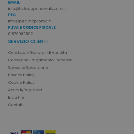
EMAIL
info@tuttodapersonalizzare.it
PEC
info@pec.mcpromo.it
P.IVA E CODICE FISCALE
01870080502
SERVIZIO CLIENTI
Condizioni Generali di Vendita
recently_viewed_product_previous
Adobe Inc.
Consegna, Pagamento, Recesso
Google Privacy Policy
www.tuttodapersonali
Spese di Spedizione
Privacy Policy
Cookie Policy
Accedi/Registrati
recently_compared_product
Adobe Inc.
Invia File
www.tuttodapersonali
Contatti
private_content_version
Adobe Inc.
www.tuttodapersonali