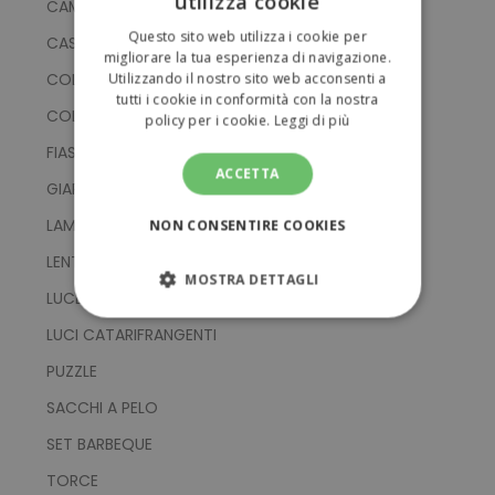
utilizza cookie
CAMPING E PICNIC
ITALIAN
Questo sito web utilizza i cookie per
CASETTE PER UCCELLI
ENGLISH
migliorare la tua esperienza di navigazione.
COLTELLI
Utilizzando il nostro sito web acconsenti a
tutti i cookie in conformità con la nostra
COLTELLINI MULTIFUNZIONE
policy per i cookie.
Leggi di più
FIASCHETTE
ACCETTA
GIARDINAGGIO
LAMPADE
NON CONSENTIRE COOKIES
LENTI DI INGRANDIMENTO
MOSTRA DETTAGLI
LUCE PER ESTERNI
STRETTAMENTE NECESSARI
LUCI CATARIFRANGENTI
PUZZLE
PERFORMANCE
SACCHI A PELO
TARGETING
SET BARBEQUE
TORCE
FUNZIONALITÀ