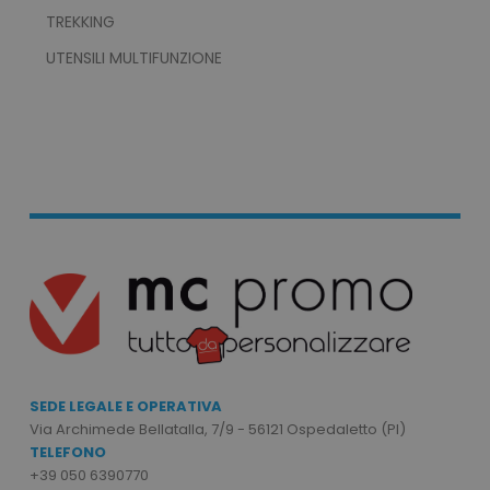
TREKKING
NON CLASSIFICATI
UTENSILI MULTIFUNZIONE
Strettamente necessari
Performance
Targeting
Funzionalità
Non classificati
I cookie strettamente necessari consentono le
funzionalità principali del sito web come
l'accesso dell'utente e la gestione dell'account.
Il sito web non può essere utilizzato
correttamente senza i cookie strettamente
necessari.
Nome
Provider
/
Dominio
utm_source
www.tuttodapersonali
SEDE LEGALE E OPERATIVA
utm_campaign
www.tuttodapersonali
Via Archimede Bellatalla, 7/9 - 56121 Ospedaletto (PI)
TELEFONO
mage-cache-sessid
Adobe Inc.
+39 050 6390770
www.tuttodapersonali