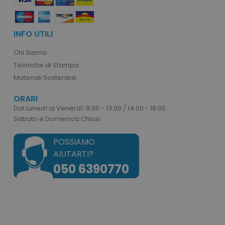
INFO UTILI
Chi Siamo
Tecniche di Stampa
mage-cache-storage
Adobe Inc.
www.tuttodapersonali
Materiali Sostenibili
ORARI
Dal Lunedì al Venerdì: 9:00 - 13:00 / 14:00 - 19:00
Sabato e Domenica Chiusi
POSSIAMO
mage-messages
Adobe Inc.
www.tuttodapersonali
AIUTARTI?
050 6390770