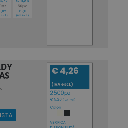
4,77
€ 5,83
00pz
50pz
5,82
€ 7,11
 incl.)
(IVA incl.)
ADY
€ 4,26
AS
(IVA escl.)
nv
2500pz
€ 5,20
(IVA incl.)
Colori
ISTA
VERIFICA
DISPONIBILITÁ