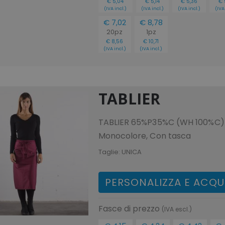
€ 5,04
€ 5,14
€ 5,36
€ 
(IVA incl.)
(IVA incl.)
(IVA incl.)
(IVA
€ 7,02
€ 8,78
20pz
1pz
€ 8,56
€ 10,71
(IVA incl.)
(IVA incl.)
TABLIER
TABLIER 65%P35%C (WH 100%C) 
Monocolore, Con tasca
Taglie:
UNICA
PERSONALIZZA E ACQU
Fasce di prezzo
(IVA escl.)