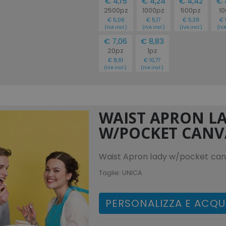
€ 4,15
€ 4,24
€ 4,42
€ 
2500pz
1000pz
500pz
1
€ 5,06
€ 5,17
€ 5,39
€ 
(IVA incl.)
(IVA incl.)
(IVA incl.)
(IVA
€ 7,06
€ 8,83
20pz
1pz
€ 8,61
€ 10,77
(IVA incl.)
(IVA incl.)
WAIST APRON L
W/POCKET CANV
Waist Apron lady w/pocket ca
Taglie:
UNICA
PERSONALIZZA E ACQU