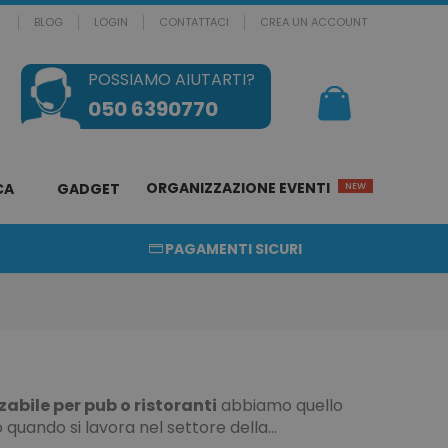
BLOG
LOGIN
CONTATTACI
CREA UN ACCOUNT
POSSIAMO AIUTARTI?
Il mio Carrello
050 6390770
ORGANIZZAZIONE EVENTI
CA
GADGET
NEW
PAGAMENTI SICURI
bile per pub o ristoranti
abbiamo quello
 quando si lavora nel settore della