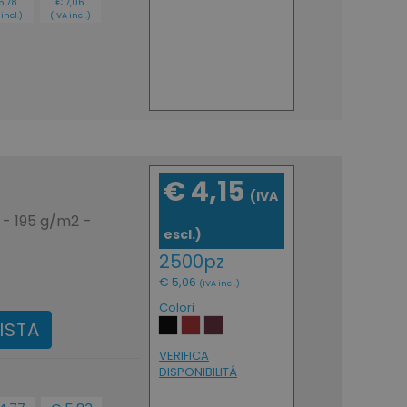
5,78
€ 7,06
 incl.)
(IVA incl.)
€ 4,15
(IVA
- 195 g/m2 -
escl.)
2500pz
€ 5,06
(IVA incl.)
Colori
ISTA
VERIFICA
DISPONIBILITÁ