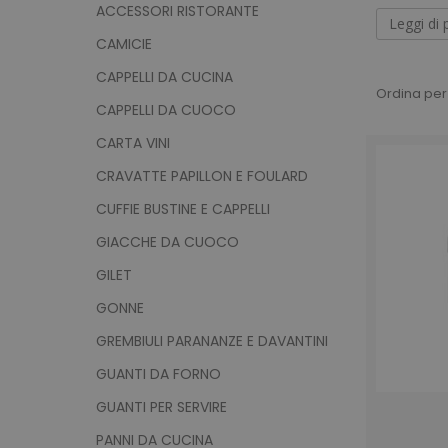
ristorazi
ACCESSORI RISTORANTE
Leggi di 
Abb
CAMICIE
CAPPELLI DA CUCINA
Possiamo 
Ordina per
CAPPELLI DA CUOCO
personale
clienti a
Acquistan
CARTA VINI
volta che
CRAVATTE PAPILLON E FOULARD
CUFFIE BUSTINE E CAPPELLI
GIACCHE DA CUOCO
GILET
GONNE
GREMBIULI PARANANZE E DAVANTINI
GUANTI DA FORNO
GUANTI PER SERVIRE
PANNI DA CUCINA