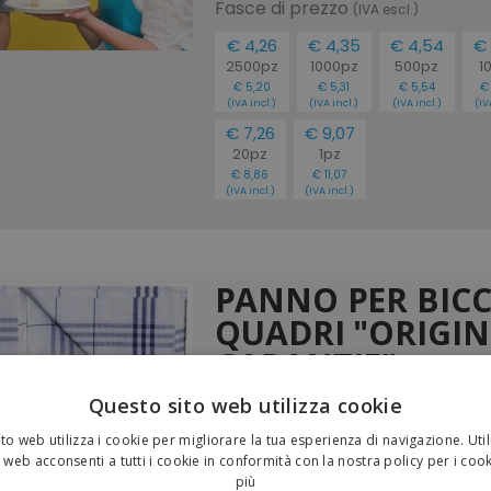
Fasce di prezzo
(IVA escl.)
€ 4,26
€ 4,35
€ 4,54
€ 
2500pz
1000pz
500pz
1
€ 5,20
€ 5,31
€ 5,54
€
(IVA incl.)
(IVA incl.)
(IVA incl.)
(IV
€ 7,26
€ 9,07
20pz
1pz
€ 8,86
€ 11,07
(IVA incl.)
(IVA incl.)
PANNO PER BICC
QUADRI "ORIGIN
GARANTIE"
Questo sito web utilizza cookie
Dimensioni: 80 x 53 cm
to web utilizza i cookie per migliorare la tua esperienza di navigazione. Util
Misto cotone/lino: assorbimento 
 web acconsenti a tutti i cookie in conformità con la nostra policy per i coo
per stoviglie delicate
più