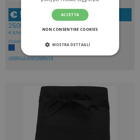
€ 5,36
ACCETTA
(IVA escl.)
2500pz
NON CONSENTIRE COOKIES
€ 6,54
(IVA incl.)
Colori
MOSTRA DETTAGLI
VERIFICA DISPONIBILITÁ
STRETTAMENTE NECESSARI
PERFORMANCE
TARGETING
FUNZIONALITÀ
NON CLASSIFICATI