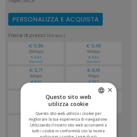
Taglie:
UNICA
PERSONALIZZA E ACQUISTA
Fasce di prezzo
(IVA escl.)
€ 5,36
€ 5,48
2500pz
1000pz
€ 6,54
€ 6,69
(IVA incl.)
(IVA incl.)
€ 5,71
€ 6,16
500pz
100pz
€ 6,97
€ 7,52
(IVA incl.)
(IVA incl.)
×
€ 7,53
€ 9,13
Questo sito web
50pz
20pz
utilizza cookie
ITALIAN
€ 9,19
€ 11,14
(IVA incl.)
(IVA incl.)
Questo sito web utilizza i cookie per
ENGLISH
€ 11,41
migliorare la tua esperienza di navigazione.
1pz
Utilizzando il nostro sito web acconsenti a
tutti i cookie in conformità con la nostra
€ 13,92
(IVA incl.)
policy per i cookie.
Leggi di più