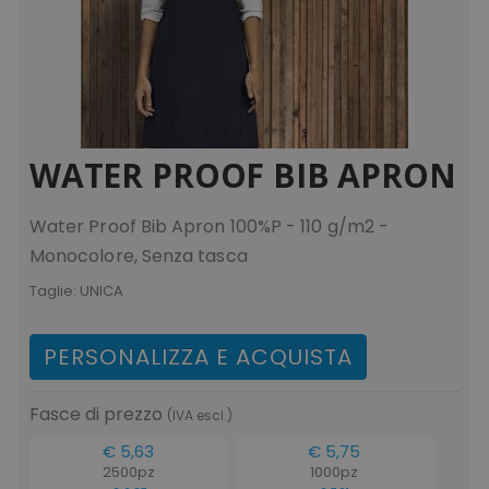
WATER PROOF BIB APRON
Water Proof Bib Apron 100%P - 110 g/m2 -
Monocolore, Senza tasca
Taglie:
UNICA
PERSONALIZZA E ACQUISTA
Fasce di prezzo
(IVA escl.)
€ 5,63
€ 5,75
2500pz
1000pz