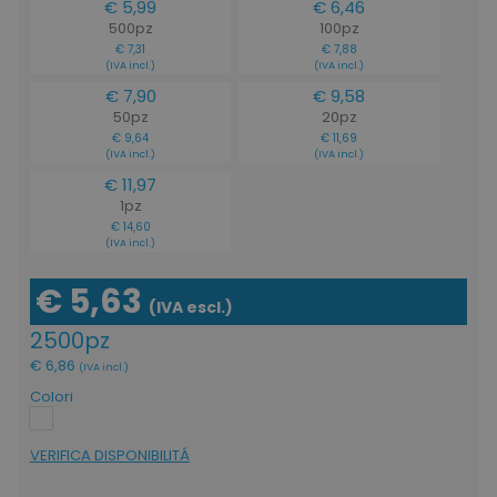
ls_mage-cache-storage
www.tuttodapersona
€ 5,99
€ 6,46
500pz
100pz
€ 7,31
€ 7,88
(IVA incl.)
(IVA incl.)
€ 7,90
€ 9,58
50pz
20pz
€ 9,64
€ 11,69
(IVA incl.)
(IVA incl.)
€ 11,97
1pz
€ 14,60
(IVA incl.)
ls_mage-cache-storage-section-
www.tuttodapersona
€ 5,63
invalidation
(IVA escl.)
2500pz
€ 6,86
(IVA incl.)
Colori
VERIFICA DISPONIBILITÁ