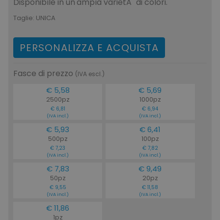
Disponibile in un'ampia varietÃ di colori.
Taglie:
UNICA
PERSONALIZZA E ACQUISTA
Fasce di prezzo
(IVA escl.)
€ 5,58
€ 5,69
2500pz
1000pz
€ 6,81
€ 6,94
(IVA incl.)
(IVA incl.)
€ 5,93
€ 6,41
500pz
100pz
€ 7,23
€ 7,82
(IVA incl.)
(IVA incl.)
€ 7,83
€ 9,49
50pz
20pz
€ 9,55
€ 11,58
(IVA incl.)
(IVA incl.)
€ 11,86
1pz