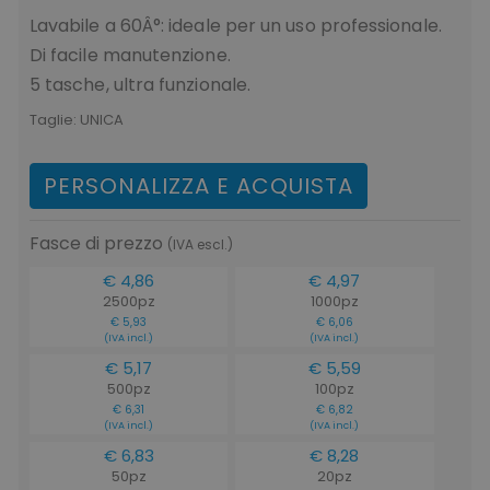
Lavabile a 60Â°: ideale per un uso professionale.
Di facile manutenzione.
5 tasche, ultra funzionale.
Taglie:
UNICA
PERSONALIZZA E ACQUISTA
Fasce di prezzo
(IVA escl.)
€ 4,86
€ 4,97
2500pz
1000pz
€ 5,93
€ 6,06
(IVA incl.)
(IVA incl.)
€ 5,17
€ 5,59
500pz
100pz
€ 6,31
€ 6,82
(IVA incl.)
(IVA incl.)
€ 6,83
€ 8,28
50pz
20pz