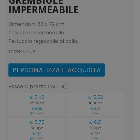
GREMBIULE
IMPERMEABILE
Dimensioni: 86 x 72 cm
Tessuto impermeabile.
Fettuccia regolabile al collo.
Taglie:
UNICA
PERSONALIZZA E ACQUISTA
Fasce di prezzo
(IVA escl.)
€ 5,40
€ 5,52
2500pz
1000pz
€ 6,59
€ 6,73
(IVA incl.)
(IVA incl.)
€ 5,75
€ 6,21
500pz
100pz
€ 7,01
€ 7,58
(IVA incl.)
(IVA incl.)