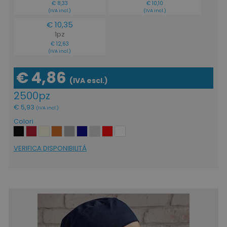
€ 8,33
€ 10,10
(IVA incl.)
(IVA incl.)
€ 10,35
1pz
€ 12,63
(IVA incl.)
€ 4,86
(IVA escl.)
2500pz
€ 5,93
(IVA incl.)
Colori
VERIFICA DISPONIBILITÁ