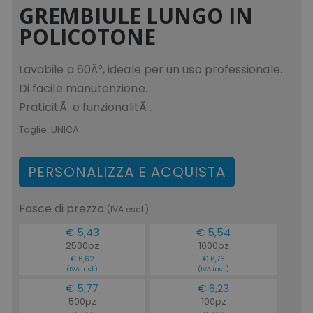
GREMBIULE LUNGO IN
POLICOTONE
Lavabile a 60Â°, ideale per un uso professionale.
CookieScriptConsent
CookieScript
www.tuttodapersonali
Di facile manutenzione.
PraticitÃ e funzionalitÃ .
Taglie:
UNICA
PERSONALIZZA E ACQUISTA
Fasce di prezzo
(IVA escl.)
€ 5,43
€ 5,54
2500pz
1000pz
PHPSESSID
PHP.net
€ 6,62
€ 6,76
.www.tuttodapersonali
(IVA incl.)
(IVA incl.)
€ 5,77
€ 6,23
500pz
100pz