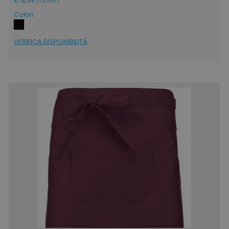
€ 6,59
(IVA incl.)
mage-cache-storage
Adobe Inc.
Colori
www.tuttodapersonali
VERIFICA DISPONIBILITÁ
mage-messages
Adobe Inc.
www.tuttodapersonali
product_data_storage
Adobe Inc.
www.tuttodapersonali