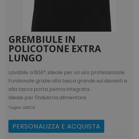
Strettamente necessari
Performance
Targeting
Funzionalità
Non classificati
I cookie strettamente necessari consentono le
GREMBIULE IN
funzionalità principali del sito web come
POLICOTONE EXTRA
l'accesso dell'utente e la gestione dell'account.
Il sito web non può essere utilizzato
LUNGO
correttamente senza i cookie strettamente
necessari.
Nome
Provider
/
Dominio
Lavabile a 60Â°, ideale per un uso professionale.
utm_source
www.tuttodapersonali
Funzionale grazie alla tasca grande sul davanti e
utm_campaign
www.tuttodapersonali
alla tasca porta penna integrata.
mage-cache-sessid
Ideale per l'industria alimentare
Adobe Inc.
www.tuttodapersonali
Taglie:
UNICA
PERSONALIZZA E ACQUISTA