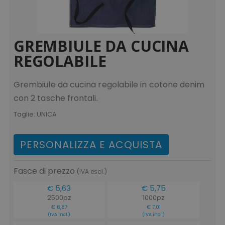
www.tuttodapersona
GREMBIULE DA CUCINA
REGOLABILE
form_key
Adobe Inc.
.www.tuttodaperson
Grembiule da cucina regolabile in cotone denim
con 2 tasche frontali.
Taglie:
UNICA
PERSONALIZZA E ACQUISTA
mage-cache-storage-section-
Adobe Inc.
invalidation
www.tuttodapersona
Fasce di prezzo
(IVA escl.)
€ 5,63
€ 5,75
2500pz
1000pz
€ 6,87
€ 7,01
(IVA incl.)
(IVA incl.)