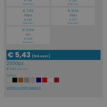
€ 7,04
€ 7,60
(IVA incl.)
(IVA incl.)
€ 7,62
€ 9,24
50pz
20pz
€ 9,30
€ 11,27
(IVA incl.)
(IVA incl.)
€ 11,54
1pz
€ 14,08
(IVA incl.)
€ 5,43
(IVA escl.)
2500pz
recently_viewed_product
Adobe Inc.
€ 6,62
(IVA incl.)
www.tuttodapersonali
Colori
VERIFICA DISPONIBILITÁ
recently_compared_product_previous
Adobe Inc.
www.tuttodapersonali