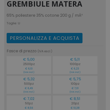
GREMBIULE MATERA
65% poliestere 35% cotone 200 g / mÂ²
Taglie:
U
PERSONALIZZA E ACQUISTA
Fasce di prezzo
(IVA escl.)
€ 5,00
€ 5,11
2500pz
1000pz
€ 6,10
€ 6,23
(IVA incl.)
(IVA incl.)
€ 5,32
€ 5,75
500pz
100pz
€ 6,49
€ 7,01
(IVA incl.)
(IVA incl.)
€ 7,02
€ 8,51
50pz
20pz
€ 8,56
€ 10,38