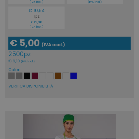
(IVA incl.)
(IVA incl.)
€ 10,64
1pz
€ 12,98
(IVA incl.)
€ 5,00
(IVA escl.)
2500pz
€ 6,10
(IVA incl.)
Colori
VERIFICA DISPONIBILITÁ