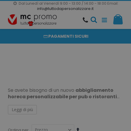
Dal Lunedì al Venerdì 9:00 - 13:00 / 14:00 - 18:00
Email:
20000 PRODOTTI
info@tuttodapersonalizzare.it
Salta
Il m
al
PRODOTTI COMPLETAMENTE PERSONALIZZABILI
contenuto
PAGAMENTI SICURI
Se avete bisogno di un nuovo
abbigliamento
horeca personalizzabile per pub o ristoranti
abbiamo quello che fa per voi. Sappiamo quanto
sia importante apparire al meglio quando si
Leggi di più
Abbigliamento pub
lavora nel settore della ristorazione.
Horeca
Imposta
Ordina per