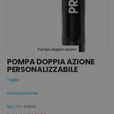
Pompa doppia azione
Vai
all'inizio
POMPA DOPPIA AZIONE
della
galleria
di
immagini
Taglie:
Caratteristiche:
SKU:
TT-PA699