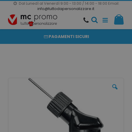
Dal Lunedì al Venerdì 9:00 - 13:00 / 14:00 - 18:00
Email:
20000 PRODOTTI
info@tuttodapersonalizzare.it
Salta
Il m
al
PRODOTTI COMPLETAMENTE PERSONALIZZABILI
contenuto
PAGAMENTI SICURI
Vai
alla
fine
della
galleria
di
immagini