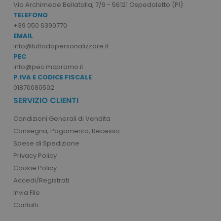
mage-cache-sessid
Adobe Inc.
Via Archimede Bellatalla, 7/9 - 56121 Ospedaletto (PI)
www.tuttodapersonali
TELEFONO
+39 050 6390770
EMAIL
info@tuttodapersonalizzare.it
PEC
info@pec.mcpromo.it
P.IVA E CODICE FISCALE
01870080502
SERVIZIO CLIENTI
recently_viewed_product_previous
Adobe Inc.
Condizioni Generali di Vendita
Google Privacy Policy
www.tuttodapersonali
Consegna, Pagamento, Recesso
Spese di Spedizione
Privacy Policy
Cookie Policy
recently_compared_product
Adobe Inc.
www.tuttodapersonali
Accedi/Registrati
Invia File
Contatti
private_content_version
Adobe Inc.
www.tuttodapersonali