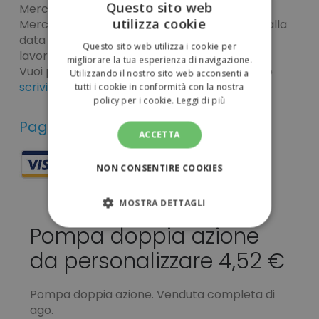
Questo sito web
Merce Neutra: 4-5 giorni lavorativi
utilizza cookie
Merce Personalizzata: 7-15 giorni lavorativi dalla
ITALIAN
data di approvazione della bozza + 2-3 giorni
Questo sito web utilizza i cookie per
lavorativi di corriere
ENGLISH
migliorare la tua esperienza di navigazione.
Vuoi pianificare la tua spedizione?
Chiamaci
o
Utilizzando il nostro sito web acconsenti a
scrivici
!
tutti i cookie in conformità con la nostra
policy per i cookie.
Leggi di più
Pagamenti sicuri
ACCETTA
NON CONSENTIRE COOKIES
MOSTRA DETTAGLI
Pompa doppia azione
STRETTAMENTE NECESSARI
da personalizzare 4,52 €
PERFORMANCE
Pompa doppia azione. Venduta completa di
TARGETING
ago.