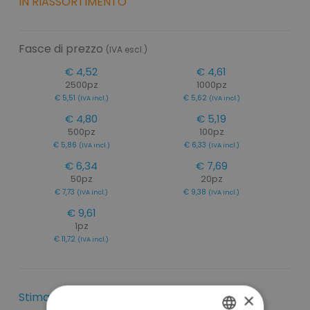
IN RIASSORTIMENTO
Fasce di prezzo
(IVA escl.)
€ 4,52
€ 4,61
2500pz
1000pz
€ 5,51
€ 5,62
(IVA incl.)
(IVA incl.)
€ 4,80
€ 5,19
500pz
100pz
€ 5,86
€ 6,33
(IVA incl.)
(IVA incl.)
€ 6,34
€ 7,69
50pz
20pz
€ 7,73
€ 9,38
(IVA incl.)
(IVA incl.)
€ 9,61
1pz
€ 11,72
(IVA incl.)
Stima Tempi di Spedizione
×