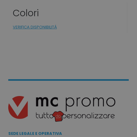
FUNZIONALITÀ
Colori
NON CLASSIFICATI
VERIFICA DISPONIBILITÁ
Strettamente necessari
Performance
Targeting
Funzionalità
Non classificati
I cookie strettamente necessari consentono le
funzionalità principali del sito web come
l'accesso dell'utente e la gestione dell'account.
Il sito web non può essere utilizzato
correttamente senza i cookie strettamente
necessari.
Nome
Provider
/
Dominio
utm_source
www.tuttodapersonali
utm_campaign
www.tuttodapersonali
SEDE LEGALE E OPERATIVA