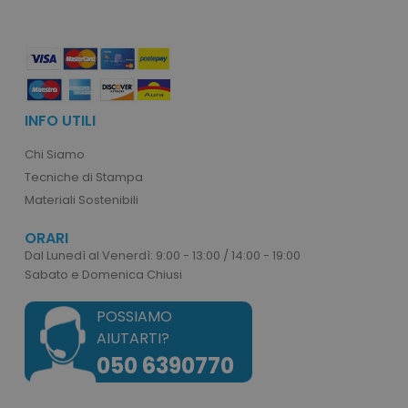
INFO UTILI
mage-cache-storage
Adobe Inc.
Chi Siamo
www.tuttodapersonali
Tecniche di Stampa
Materiali Sostenibili
ORARI
Dal Lunedì al Venerdì: 9:00 - 13:00 / 14:00 - 19:00
Sabato e Domenica Chiusi
mage-messages
Adobe Inc.
www.tuttodapersonali
POSSIAMO
AIUTARTI?
050 6390770