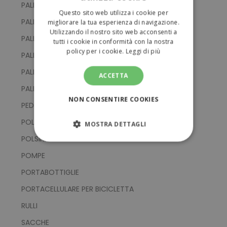
ITALIAN
PALLINE DA GOLF
Questo sito web utilizza i cookie per
ENGLISH
PALLINE DA TENNIS
migliorare la tua esperienza di navigazione.
Utilizzando il nostro sito web acconsenti a
PALLINE DI GOMMA
tutti i cookie in conformità con la nostra
policy per i cookie.
Leggi di più
PALLONI DA CALCIO
PALLONI DA PALLAVOLO
ACCETTA
PALLONI DA RUGBY
NON CONSENTIRE COOKIES
PEDOMETRI
POLSINI
MOSTRA DETTAGLI
POLSINI E PARAORECCHIE
STRETTAMENTE NECESSARI
POMPE
PERFORMANCE
PORTABOTTIGLIE
PORTACELLULARE PER BICICLETTA
TARGETING
RULLI
FUNZIONALITÀ
SACCHE