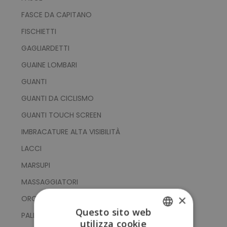
FASCE DA CAPITANO
FISCHIETTI
GAGLIARDETTI
GUAINE LOMBARI
GUANTI
GUANTI DA CICLISMO
GUANTI TOUCH SCREEN
IMBRACATURE ALTA VISIBILITÀ
LACCI
MARSUPI
MASSAGGIATORI
×
OROLOGI SPORTIVI
Questo sito web
PALLE YOGA
utilizza cookie