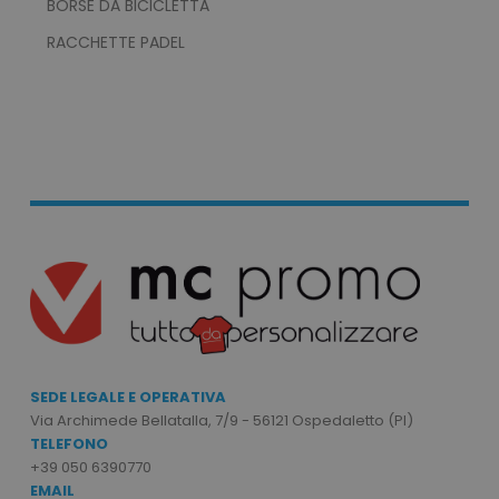
BORSE DA BICICLETTA
RACCHETTE PADEL
recently_viewed_product_previous
Adobe Inc.
Google Privacy Policy
www.tuttodapersonali
recently_compared_product
Adobe Inc.
www.tuttodapersonali
SEDE LEGALE E OPERATIVA
Via Archimede Bellatalla, 7/9 - 56121 Ospedaletto (PI)
private_content_version
Adobe Inc.
TELEFONO
www.tuttodapersonali
+39 050 6390770
EMAIL