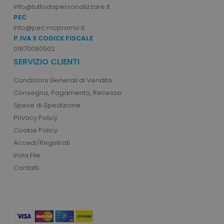
info@tuttodapersonalizzare.it
PEC
info@pec.mcpromo.it
P.IVA E CODICE FISCALE
01870080502
SERVIZIO CLIENTI
mage-cache-storage
Adobe Inc.
www.tuttodapersonali
Condizioni Generali di Vendita
Consegna, Pagamento, Recesso
Spese di Spedizione
Privacy Policy
Cookie Policy
mage-messages
Adobe Inc.
Accedi/Registrati
www.tuttodapersonali
Invia File
Contatti