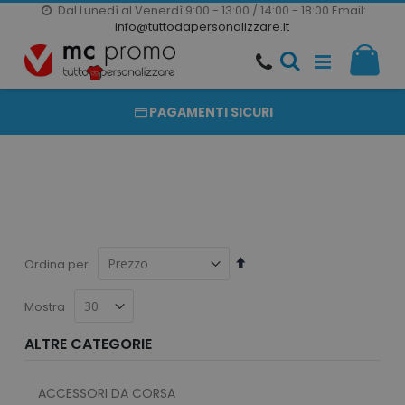
Dal Lunedì al Venerdì 9:00 - 13:00 / 14:00 - 18:00
Email:
20000 PRODOTTI
info@tuttodapersonalizzare.it
Salta
Il m
al
PRODOTTI COMPLETAMENTE PERSONALIZZABILI
contenuto
PAGAMENTI SICURI
Imposta
Ordina per
la
direzione
Mostra
decrescente
ALTRE CATEGORIE
ACCESSORI DA CORSA