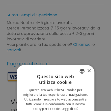
Stima Tempi di Spedizione
Merce Neutra: 4-5 giorni lavorativi
Merce Personalizzata: 7-15 giorni lavorativi dalla
data di approvazione della bozza + 2-3 giorni
lavorativi di corriere
Vuoi pianificare la tua spedizione?
Chiamaci
o
scrivici
!
Pagamenti sicuri
×
Questo sito web
utilizza cookie
ITALIAN
Questo sito web utilizza i cookie per
ENGLISH
migliorare la tua esperienza di navigazione.
VALLEY ROLLPACK da
Utilizzando il nostro sito web acconsenti a
tutti i cookie in conformità con la nostra
personalizzare 18,53 €
policy per i cookie.
Leggi di più