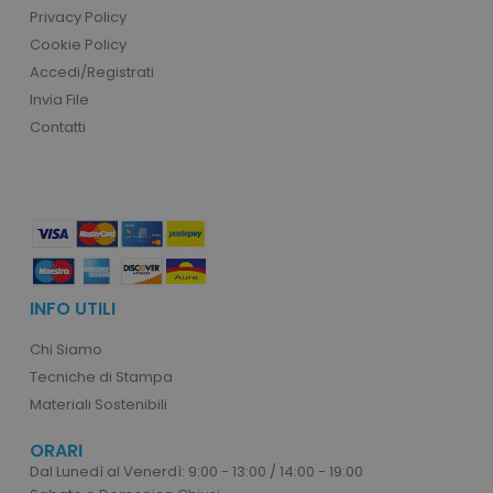
Privacy Policy
Cookie Policy
Accedi/Registrati
recently_viewed_product_previous
Adobe Inc.
Invia File
Google Privacy Policy
www.tuttodapersonali
Contatti
recently_compared_product
Adobe Inc.
www.tuttodapersonali
INFO UTILI
private_content_version
Adobe Inc.
www.tuttodapersonali
Chi Siamo
Tecniche di Stampa
Materiali Sostenibili
ORARI
Dal Lunedì al Venerdì: 9:00 - 13:00 / 14:00 - 19:00