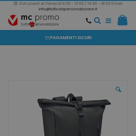
Dal Lunedì al Venerdì 9:00 - 13:00 / 14:00 - 18:00
Email:
20000 PRODOTTI
info@tuttodapersonalizzare.it
Salta
Il m
al
PRODOTTI COMPLETAMENTE PERSONALIZZABILI
contenuto
PAGAMENTI SICURI
Vai
alla
fine
della
galleria
di
immagini