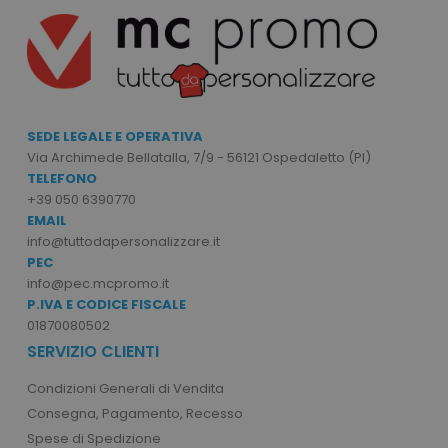
Strettamente necessari
Performance
Targeting
Funzionalità
Non classificati
I cookie strettamente necessari consentono le
funzionalità principali del sito web come
SEDE LEGALE E OPERATIVA
l'accesso dell'utente e la gestione dell'account.
Il sito web non può essere utilizzato
Via Archimede Bellatalla, 7/9 - 56121 Ospedaletto (PI)
correttamente senza i cookie strettamente
TELEFONO
necessari.
+39 050 6390770
Nome
Provider
/
Dominio
EMAIL
info@tuttodapersonalizzare.it
utm_source
www.tuttodapersonali
PEC
utm_campaign
www.tuttodapersonali
info@pec.mcpromo.it
mage-cache-sessid
P.IVA E CODICE FISCALE
Adobe Inc.
www.tuttodapersonali
01870080502
SERVIZIO CLIENTI
Condizioni Generali di Vendita
Consegna, Pagamento, Recesso
Spese di Spedizione