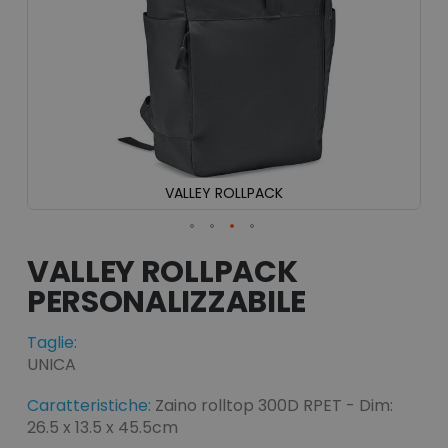
VALLEY ROLLPACK
Vai
all'inizio
VALLEY ROLLPACK
della
galleria
di
immagini
Taglie:
UNICA
Caratteristiche:
Zaino rolltop 300D RPET - Dim:
26.5 x 13.5 x 45.5cm