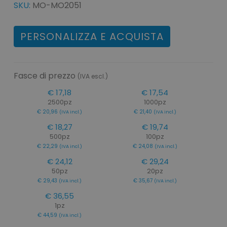
SKU:
MO-MO2051
PERSONALIZZA E ACQUISTA
Fasce di prezzo
(IVA escl.)
€ 17,18
€ 17,54
2500pz
1000pz
€ 20,96
€ 21,40
(IVA incl.)
(IVA incl.)
€ 18,27
€ 19,74
500pz
100pz
€ 22,29
€ 24,08
(IVA incl.)
(IVA incl.)
€ 24,12
€ 29,24
50pz
20pz
€ 29,43
€ 35,67
(IVA incl.)
(IVA incl.)
€ 36,55
1pz
€ 44,59
(IVA incl.)