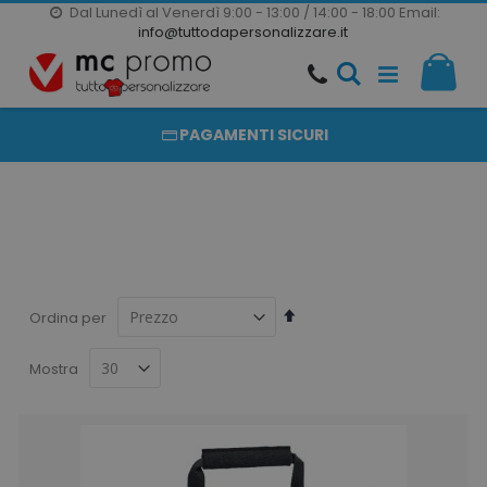
Dal Lunedì al Venerdì 9:00 - 13:00 / 14:00 - 18:00
Email:
20000 PRODOTTI
info@tuttodapersonalizzare.it
Salta
Il m
al
PRODOTTI COMPLETAMENTE PERSONALIZZABILI
contenuto
PAGAMENTI SICURI
Imposta
Ordina per
la
direzione
Mostra
decrescente