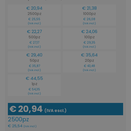
www.tuttodapersonali
€ 20,94
€ 21,38
2500pz
1000pz
€ 25,55
€ 26,08
(IVA incl.)
(IVA incl.)
€ 22,27
€ 24,06
500pz
100pz
€ 27,17
€ 29,35
(IVA incl.)
(IVA incl.)
mage-cache-storage
Adobe Inc.
www.tuttodapersonali
€ 29,40
€ 35,64
50pz
20pz
€ 35,87
€ 43,48
(IVA incl.)
(IVA incl.)
€ 44,55
1pz
€ 54,35
(IVA incl.)
mage-messages
Adobe Inc.
www.tuttodapersonali
€ 20,94
(IVA escl.)
2500pz
€ 25,54
(IVA incl.)