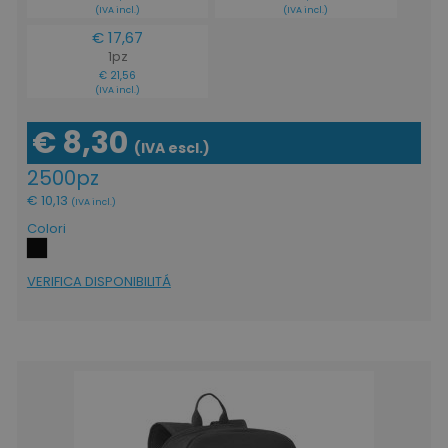
(IVA incl.)
(IVA incl.)
FUNZIONALITÀ
€ 17,67
1pz
NON CLASSIFICATI
€ 21,56
(IVA incl.)
€ 8,30
(IVA escl.)
Strettamente necessari
Performance
2500pz
Targeting
Funzionalità
€ 10,13
(IVA incl.)
Non classificati
Colori
I cookie strettamente necessari consentono le
funzionalità principali del sito web come
VERIFICA DISPONIBILITÁ
l'accesso dell'utente e la gestione dell'account.
Il sito web non può essere utilizzato
correttamente senza i cookie strettamente
necessari.
Nome
Provider
/
Dominio
utm_source
www.tuttodapersonali
utm_campaign
www.tuttodapersonali