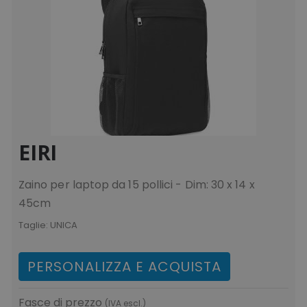
mage-cache-sessid
Adobe Inc.
www.tuttodapersonali
EIRI
recently_viewed_product_previous
Adobe Inc.
Google Privacy Policy
www.tuttodapersonali
Zaino per laptop da 15 pollici - Dim: 30 x 14 x
45cm
Taglie:
UNICA
recently_compared_product
Adobe Inc.
www.tuttodapersonali
PERSONALIZZA E ACQUISTA
private_content_version
Adobe Inc.
Fasce di prezzo
(IVA escl.)