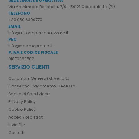
SEDE LEGALE E OPERATIVA
Via Archimede Bellatalla, 7/9 - 56121 Ospedaletto (PI)
TELEFONO
+39 050 6390770
EMAIL
info@tuttodapersonalizzare.it
PEC
info@pec.mcpromo.it
P.IVA E CODICE FISCALE
01870080502
SERVIZIO CLIENTI
Condizioni Generali di Vendita
Consegna, Pagamento, Recesso
Spese di Spedizione
Privacy Policy
Cookie Policy
Accedi/Registrati
Invia File
Contatti