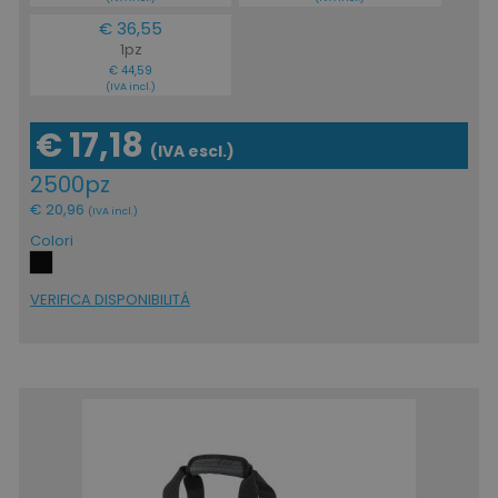
€ 36,55
1pz
€ 44,59
(IVA incl.)
€ 17,18
(IVA escl.)
2500pz
€ 20,96
(IVA incl.)
Colori
VERIFICA DISPONIBILITÁ