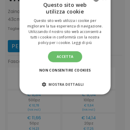
Questo sito web
utilizza cookie
Zaino per laptop 300D RPET - Dim: 32 x 21.5 x
ITALIAN
43cm
Questo sito web utilizza i cookie per
ENGLISH
migliorare la tua esperienza di navigazione.
Taglie:
UNICA
Utilizzando il nostro sito web acconsenti a
tutti i cookie in conformità con la nostra
policy per i cookie.
Leggi di più
PERSONALIZZA E ACQUISTA
ACCETTA
Fasce di prezzo
(IVA escl.)
NON CONSENTIRE COOKIES
€ 8,30
€ 8,48
2500pz
1000pz
€ 10,13
€ 10,35
MOSTRA DETTAGLI
(IVA incl.)
(IVA incl.)
€ 8,84
€ 9,54
STRETTAMENTE NECESSARI
500pz
100pz
€ 10,78
€ 11,64
(IVA incl.)
(IVA incl.)
PERFORMANCE
€ 11,66
€ 14,14
50pz
20pz
TARGETING
€ 14,23
€ 17,25