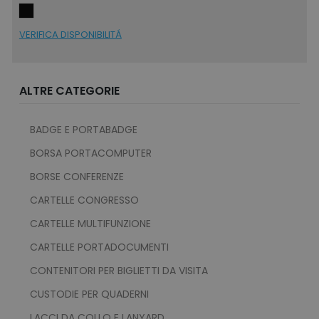
_ga_BN6PK6XQRM
.tuttodapersonalizzare.it
1 anno 1
mese
VERIFICA DISPONIBILITÁ
ALTRE CATEGORIE
form_key
Adobe Inc.
www.tuttodapersona
BADGE E PORTABADGE
BORSA PORTACOMPUTER
BORSE CONFERENZE
CARTELLE CONGRESSO
form_key
Adobe Inc.
.www.tuttodaperson
CARTELLE MULTIFUNZIONE
CARTELLE PORTADOCUMENTI
CONTENITORI PER BIGLIETTI DA VISITA
CUSTODIE PER QUADERNI
LACCI DA COLLO E LANYARD
mage-cache-storage-section-
Adobe Inc.