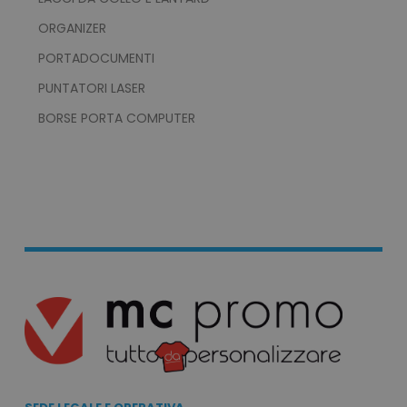
invalidation
www.tuttodapersona
ORGANIZER
PORTADOCUMENTI
PUNTATORI LASER
BORSE PORTA COMPUTER
ls_mage-cache-storage
www.tuttodapersona
ls_mage-cache-storage-section-
www.tuttodapersona
invalidation