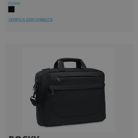
Colori
VERIFICA DISPONIBILITÁ
product_data_storage
Adobe Inc.
www.tuttodapersonali
CookieScriptConsent
CookieScript
www.tuttodapersonali