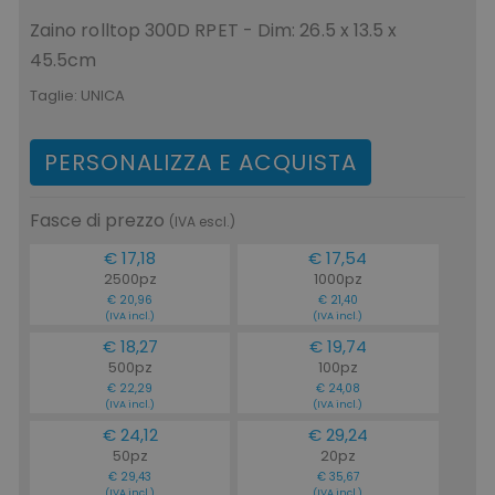
Zaino rolltop 300D RPET - Dim: 26.5 x 13.5 x
45.5cm
Taglie:
UNICA
PERSONALIZZA E ACQUISTA
Fasce di prezzo
(IVA escl.)
€ 17,18
€ 17,54
2500pz
1000pz
€ 20,96
€ 21,40
(IVA incl.)
(IVA incl.)
€ 18,27
€ 19,74
500pz
100pz
€ 22,29
€ 24,08
(IVA incl.)
(IVA incl.)
€ 24,12
€ 29,24
50pz
20pz
€ 29,43
€ 35,67
(IVA incl.)
(IVA incl.)