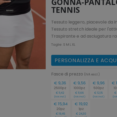
GONNA-PANTAL
TENNIS
Tessuto leggero, piacevole da i
Tessuto stretch ideale per l'atti
Traspirante e ad asciugatura ra
Taglie:
S M L XL
PERSONALIZZA E ACQU
Fasce di prezzo
(IVA escl.)
€ 9,36
€ 9,56
€ 9,96
€ 
2500pz
1000pz
500pz
1
€ 11,42
€ 11,66
€ 12,15
€ 
(IVA incl.)
(IVA incl.)
(IVA incl.)
(IVA
€ 15,94
€ 19,92
20pz
1pz
€ 19,45
€ 24,30