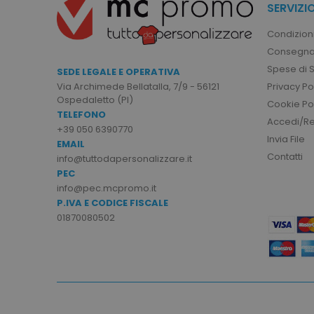
SERVIZIO
Condizioni
product_data_storage
Consegna
Spese di 
SEDE LEGALE E OPERATIVA
CookieScriptConsent
Privacy Po
Via Archimede Bellatalla, 7/9 - 56121
Ospedaletto (PI)
Cookie Po
TELEFONO
Accedi/Reg
+39 050 6390770
Invia File
EMAIL
PHPSESSID
Contatti
info@tuttodapersonalizzare.it
PEC
info@pec.mcpromo.it
P.IVA E CODICE FISCALE
01870080502
recently_viewed_product
recently_compared_prod