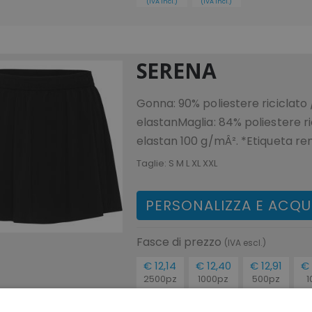
(IVA incl.)
(IVA incl.)
SERENA
Gonna: 90% poliestere riciclato 
elastanMaglia: 84% poliestere ri
elastan 100 g/mÂ². *Etiqueta re
Taglie:
S M L XL XXL
PERSONALIZZA E ACQU
Fasce di prezzo
(IVA escl.)
€ 12,14
€ 12,40
€ 12,91
€ 
2500pz
1000pz
500pz
1
€ 14,81
€ 15,13
€ 15,75
€
(IVA incl.)
(IVA incl.)
(IVA incl.)
(IV