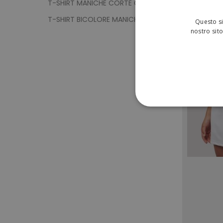
T-SHIRT MANICHE CORTE COLLO A V
T-SHIRT BICOLORE MANICHE CORTE
Questo si
nostro sito
STRETTAMENTE 
NON CLASSIFICA
Strett
I cookie strettamente neces
sito web non può essere ut
Nome