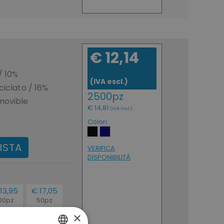
€ 12,14
/ 10%
(IVA escl.)
ciclato / 16%
2500pz
movible
€ 14,81
(IVA incl.)
Colori
ISTA
VERIFICA
DISPONIBILITÁ
13,95
€ 17,05
00pz
50pz
 17,02
€ 20,80
×
A incl.)
(IVA incl.)