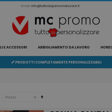
Email:
info@tuttodapersonalizzare.it
LI E ACCESSORI
ABBIGLIAMENTO DA LAVORO
HORE
PRODOTTI COMPLETAMENTE PERSONALIZZABILI
Imposta
la
direzione
decrescente