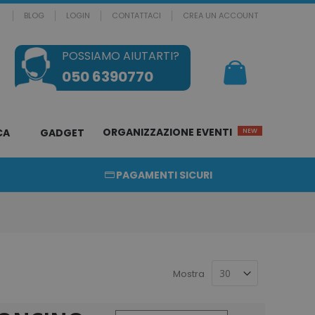
BLOG
LOGIN
CONTATTACI
CREA UN ACCOUNT
POSSIAMO AIUTARTI?
Il mio Carrello
050 6390770
ORGANIZZAZIONE EVENTI
CA
GADGET
NEW
PAGAMENTI SICURI
Mostra