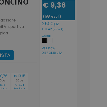
ONCINO
€ 9,36
(IVA escl.)
ndossare.
2500pz
vitÃ sportiva.
€ 11,42
(IVA incl.)
pida.
Colori
VERIFICA
DISPONIBILITÁ
ISTA
10,76
€ 13,15
00pz
50pz
13,13
€ 16,04
 incl.)
(IVA incl.)