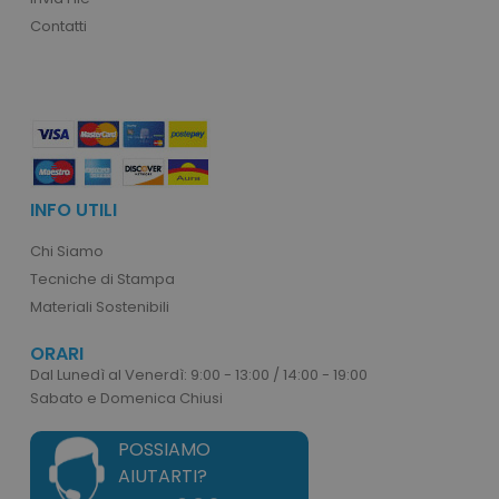
Contatti
form_key
Adobe Inc.
.www.tuttodaperson
INFO UTILI
Chi Siamo
mage-cache-storage-section-
Adobe Inc.
Tecniche di Stampa
invalidation
www.tuttodapersona
Materiali Sostenibili
ORARI
Dal Lunedì al Venerdì: 9:00 - 13:00 / 14:00 - 19:00
Sabato e Domenica Chiusi
ls_mage-cache-storage
www.tuttodapersona
POSSIAMO
AIUTARTI?