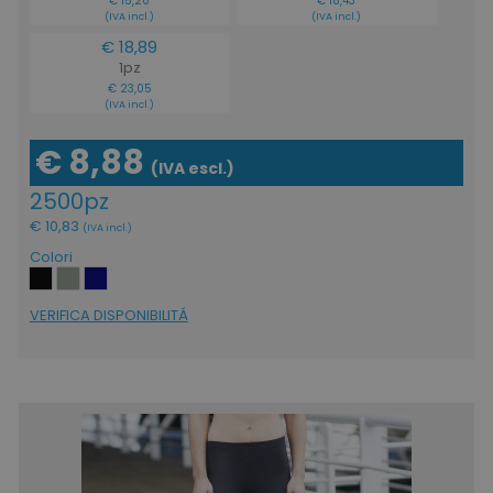
€ 15,20
€ 18,43
(IVA incl.)
(IVA incl.)
€ 18,89
1pz
€ 23,05
(IVA incl.)
€ 8,88
(IVA escl.)
2500pz
€ 10,83
(IVA incl.)
Colori
VERIFICA DISPONIBILITÁ