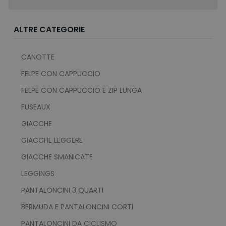
ALTRE CATEGORIE
CANOTTE
FELPE CON CAPPUCCIO
FELPE CON CAPPUCCIO E ZIP LUNGA
FUSEAUX
recently_viewed_product
Adobe Inc.
www.tuttodapersonali
GIACCHE
GIACCHE LEGGERE
GIACCHE SMANICATE
recently_compared_product_previous
Adobe Inc.
LEGGINGS
www.tuttodapersonali
PANTALONCINI 3 QUARTI
BERMUDA E PANTALONCINI CORTI
PANTALONCINI DA CICLISMO