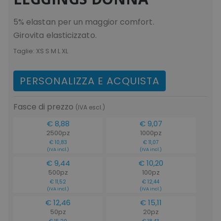
5% elastan per un maggior comfort.
Girovita elasticizzato.
Taglie:
XS S M L XL
PERSONALIZZA E ACQUISTA
Fasce di prezzo
(IVA escl.)
€ 8,88
€ 9,07
2500pz
1000pz
€ 10,83
€ 11,07
(IVA incl.)
(IVA incl.)
€ 9,44
€ 10,20
500pz
100pz
€ 11,52
€ 12,44
(IVA incl.)
(IVA incl.)
€ 12,46
€ 15,11
50pz
20pz