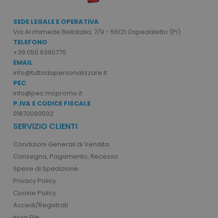
ls_recently_viewed_product_previous
www.tuttodapersona
facebook_latest_uuid
1 m
Facebook
www.tuttodapersonalizzare.it
SEDE LEGALE E OPERATIVA
_gid
1 giorno
Google LLC
.tuttodapersonalizzare.it
Via Archimede Bellatalla, 7/9 - 56121 Ospedaletto (PI)
TELEFONO
+39 050 6390770
EMAIL
info@tuttodapersonalizzare.it
PEC
ls_recently_compared_product
www.tuttodapersona
info@pec.mcpromo.it
P.IVA E CODICE FISCALE
IDE
1 a
Google LLC
01870080502
.doubleclick.net
SERVIZIO CLIENTI
_ga_BN6PK6XQRM
.tuttodapersonalizzare.it
1 anno 1
mese
Condizioni Generali di Vendita
Consegna, Pagamento, Recesso
Spese di Spedizione
Privacy Policy
form_key
Adobe Inc.
Cookie Policy
www.tuttodapersona
Accedi/Registrati
Invia File