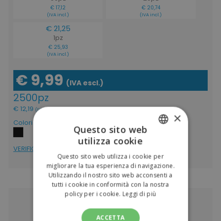
€ 17,12
€ 20,74
(IVA incl.)
(IVA incl.)
€ 21,25
1pz
€ 25,93
(IVA incl.)
€ 9,99
(IVA escl.)
2500pz
€ 12,19
(IVA incl.)
×
Colori
Questo sito web
utilizza cookie
ITALIAN
VERIFICA DISPONIBILITÁ
Questo sito web utilizza i cookie per
ENGLISH
migliorare la tua esperienza di navigazione.
Utilizzando il nostro sito web acconsenti a
tutti i cookie in conformità con la nostra
policy per i cookie.
Leggi di più
ACCETTA