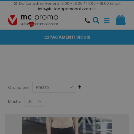
Dal Lunedì al Venerdì 9:00 - 13:00 / 14:00 - 18:00
Email:
20000 PRODOTTI
info@tuttodapersonalizzare.it
Salta
Il m
al
PRODOTTI COMPLETAMENTE PERSONALIZZABILI
contenuto
PAGAMENTI SICURI
Imposta
Ordina per
la
direzione
Mostra
decrescente