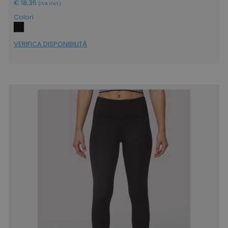
€ 18,35
(IVA incl.)
Colori
recently_viewed_product_previous
Adobe Inc.
Google Privacy Policy
www.tuttodapersonali
VERIFICA DISPONIBILITÁ
recently_compared_product
Adobe Inc.
www.tuttodapersonali
private_content_version
Adobe Inc.
www.tuttodapersonali
mage-cache-storage
Adobe Inc.
www.tuttodapersonali