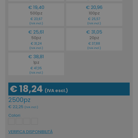
€ 19,40
€ 20,96
500pz
100pz
CookieScriptConsent
CookieScript
€ 23,67
€ 25,57
www.tuttodapersonali
(IVA incl.)
(IVA incl.)
€ 25,61
€ 31,05
50pz
20pz
€ 31,24
€ 37,88
(IVA incl.)
(IVA incl.)
€ 38,81
1pz
€ 47,35
(IVA incl.)
€ 18,24
(IVA escl.)
PHPSESSID
PHP.net
2500pz
.www.tuttodapersonali
€ 22,25
(IVA incl.)
Colori
VERIFICA DISPONIBILITÁ