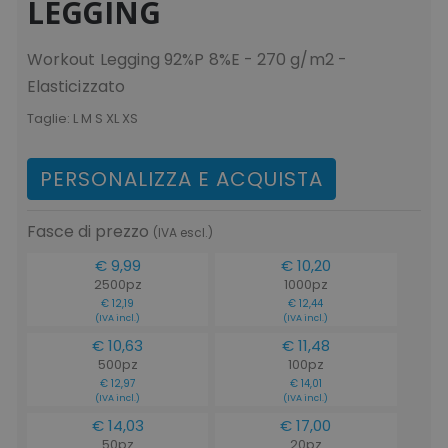
LEGGING
Workout Legging 92%P 8%E - 270 g/m2 -
Elasticizzato
Taglie:
L M S XL XS
PERSONALIZZA E ACQUISTA
Fasce di prezzo
(IVA escl.)
€ 9,99
€ 10,20
2500pz
1000pz
€ 12,19
€ 12,44
(IVA incl.)
(IVA incl.)
€ 10,63
€ 11,48
500pz
100pz
€ 12,97
€ 14,01
(IVA incl.)
(IVA incl.)
€ 14,03
€ 17,00
50pz
20pz