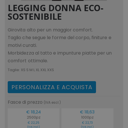
LEGGING DONNA ECO-
SOSTENIBILE
Girovita alto per un maggior comfort.
mage-messages
Adobe Inc.
Taglio che segue le forme del corpo, finiture e
www.tuttodapersonali
motivi curati.
Morbidezza al tatto e impunture piatte per un
comfort ottimale.
Taglie:
XS S M L XL XXL XXS
PERSONALIZZA E ACQUISTA
Fasce di prezzo
(IVA escl.)
product_data_storage
Adobe Inc.
€ 18,24
€ 18,63
www.tuttodapersonali
2500pz
1000pz
€ 22,25
€ 22,73
(IVA incl.)
(IVA incl.)