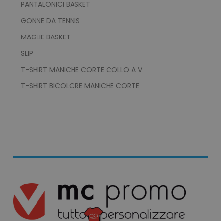
PANTALONICI BASKET
GONNE DA TENNIS
MAGLIE BASKET
test_cookie
15 mi
Google LLC
.doubleclick.net
SLIP
T-SHIRT MANICHE CORTE COLLO A V
T-SHIRT BICOLORE MANICHE CORTE
ls_recently_compared_product_previous
www.tuttodapersona
facebook_latest_uuid
1 o
Facebook
.www.tuttodapersonalizzare.it