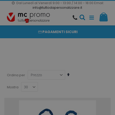
Dal Lunedì al Venerdì 9:00 - 13:00 / 14:00 - 18:00
Email:
20000 PRODOTTI
info@tuttodapersonalizzare.it
Salta
Il m
al
PRODOTTI COMPLETAMENTE PERSONALIZZABILI
contenuto
PAGAMENTI SICURI
Imposta
Ordina per
la
direzione
Mostra
decrescente