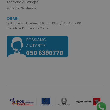
Tecniche di Stampa
Materiali Sostenibili
ORARI
Dal Lunedì al Venerdì: 9:00 - 13:00 / 14:00 - 19:00
ls_recently_compared_product_previous
www.tuttodapersona
Sabato e Domenica Chiusi
facebook_latest_uuid
1 o
Facebook
POSSIAMO
.www.tuttodapersonalizzare.it
AIUTARTI?
050 6390770
ls_recently_viewed_product_previous
www.tuttodapersona
facebook_latest_uuid
1 m
Facebook
www.tuttodapersonalizzare.it
_gid
1 giorno
Google LLC
.tuttodapersonalizzare.it