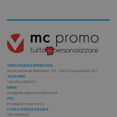
recently_viewed_product
Adobe Inc.
www.tuttodapersonali
recently_compared_product_previous
Adobe Inc.
www.tuttodapersonali
SEDE LEGALE E OPERATIVA
Via Archimede Bellatalla, 7/9 - 56121 Ospedaletto (PI)
TELEFONO
+39 050 6390770
EMAIL
info@tuttodapersonalizzare.it
PEC
Nome
Provider
info@pec.mcpromo.it
Nome
Provider
/
Dominio
P.IVA E CODICE FISCALE
ss_26182929_mage-cache-storage-section-
www.tutt
invalidation
ls_product_data_storage
www.tuttodapersona
01870080502
Nome
Provider
/
Dominio
Scadenz