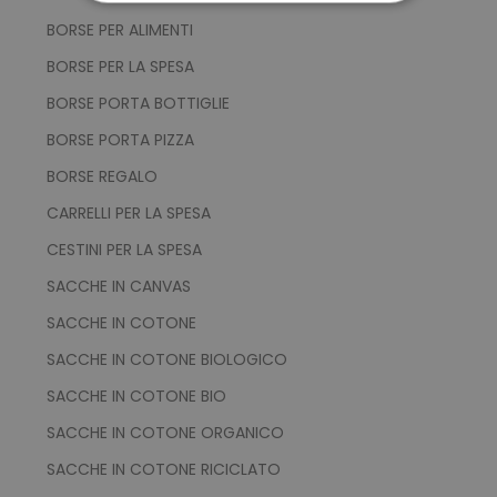
STRETTAMENTE NECESSARI
BORSE PER ALIMENTI
PERFORMANCE
BORSE PER LA SPESA
BORSE PORTA BOTTIGLIE
TARGETING
BORSE PORTA PIZZA
FUNZIONALITÀ
BORSE REGALO
CARRELLI PER LA SPESA
NON CLASSIFICATI
CESTINI PER LA SPESA
SACCHE IN CANVAS
SACCHE IN COTONE
Strettamente necessari
Performance
Targeting
Funzionalità
SACCHE IN COTONE BIOLOGICO
Non classificati
SACCHE IN COTONE BIO
I cookie strettamente necessari consentono le
SACCHE IN COTONE ORGANICO
funzionalità principali del sito web come
l'accesso dell'utente e la gestione dell'account.
SACCHE IN COTONE RICICLATO
Il sito web non può essere utilizzato