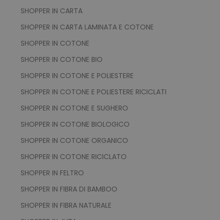
SHOPPER IN CARTA
recently_compared_product
Adobe Inc.
www.tuttodapersonali
SHOPPER IN CARTA LAMINATA E COTONE
SHOPPER IN COTONE
private_content_version
Adobe Inc.
SHOPPER IN COTONE BIO
www.tuttodapersonali
SHOPPER IN COTONE E POLIESTERE
SHOPPER IN COTONE E POLIESTERE RICICLATI
SHOPPER IN COTONE E SUGHERO
SHOPPER IN COTONE BIOLOGICO
SHOPPER IN COTONE ORGANICO
mage-cache-storage
Adobe Inc.
www.tuttodapersonali
SHOPPER IN COTONE RICICLATO
SHOPPER IN FELTRO
SHOPPER IN FIBRA DI BAMBOO
SHOPPER IN FIBRA NATURALE