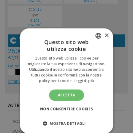
(IVA incl.)
(IVA incl.)
€ 3,07
1pz
€ 3,75
(IVA incl.)
×
€ 1,44
Questo sito web
(IVA escl.)
utilizza cookie
2500pz
ITALIAN
€ 1,76
Questo sito web utilizza i cookie per
(IVA incl.)
ENGLISH
migliorare la tua esperienza di navigazione.
Colori
Utilizzando il nostro sito web acconsenti a
tutti i cookie in conformità con la nostra
policy per i cookie.
Leggi di più
VERIFICA DISPONIBILITÁ
ACCETTA
ALTRE CATEGORIE
NON CONSENTIRE COOKIES
ACCESSORI
MOSTRA DETTAGLI
BORSE E ZAINI TERMICI