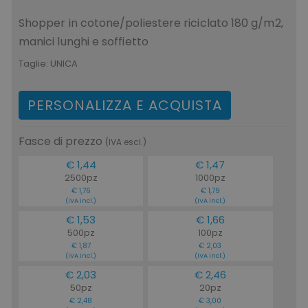
Shopper in cotone/poliestere riciclato 180 g/m2,
manici lunghi e soffietto
Taglie:
UNICA
PERSONALIZZA E ACQUISTA
Fasce di prezzo
(IVA escl.)
€ 1,44
€ 1,47
2500pz
1000pz
€ 1,76
€ 1,79
(IVA incl.)
(IVA incl.)
€ 1,53
€ 1,66
500pz
100pz
€ 1,87
€ 2,03
(IVA incl.)
(IVA incl.)
€ 2,03
€ 2,46
50pz
20pz
€ 2,48
€ 3,00