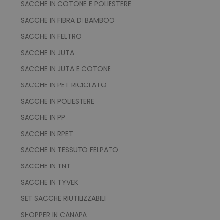
correttamente senza i cookie strettamente
SACCHE IN COTONE E POLIESTERE
necessari.
SACCHE IN FIBRA DI BAMBOO
Nome
Provider
/
Dominio
SACCHE IN FELTRO
utm_source
www.tuttodapersonali
SACCHE IN JUTA
utm_campaign
www.tuttodapersonali
mage-cache-sessid
Adobe Inc.
SACCHE IN JUTA E COTONE
www.tuttodapersonali
SACCHE IN PET RICICLATO
SACCHE IN POLIESTERE
SACCHE IN PP
SACCHE IN RPET
SACCHE IN TESSUTO FELPATO
SACCHE IN TNT
recently_viewed_product_previous
Adobe Inc.
SACCHE IN TYVEK
Google Privacy Policy
www.tuttodapersonali
SET SACCHE RIUTILIZZABILI
SHOPPER IN CANAPA