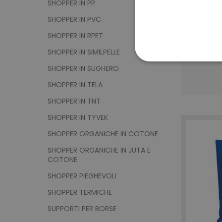
SHOPPER IN PP
SHOPPER IN PVC
SHOPPER IN RPET
SHOPPER IN SIMILPELLE
STRETTAMENTE 
SHOPPER IN SUGHERO
SHOPPER IN TELA
NON CLASSIFICA
SHOPPER IN TNT
SHOPPER IN TYVEK
SHOPPER ORGANICHE IN COTONE
Strett
SHOPPER ORGANICHE IN JUTA E
I cookie strettamente neces
COTONE
sito web non può essere ut
SHOPPER PIEGHEVOLI
Nome
SHOPPER TERMICHE
utm_source
utm_campaign
SUPPORTI PER BORSE
mage-cache-sessid