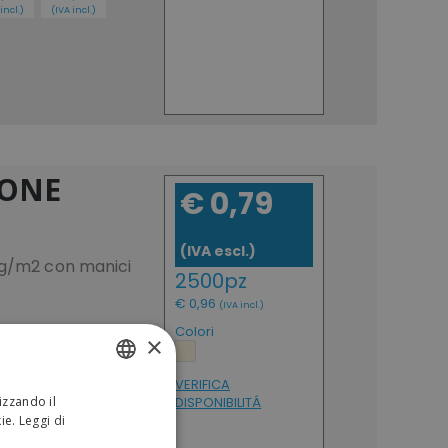
incl.)
(IVA incl.)
TONE
€ 0,79
(IVA escl.)
0 g/m2 con manici
2500pz
€ 0,96
(IVA incl.)
Colori
×
ISTA
VERIFICA
DISPONIBILITÁ
izzando il
ITALIAN
kie.
Leggi di
ENGLISH