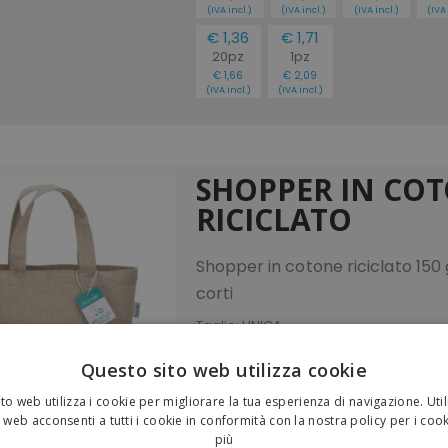
(IVA incl.)
(IVA incl.)
(IVA incl.)
(IVA 
€ 1,36
€ 1,71
20pz
1pz
€ 1,66
€ 2,09
(IVA incl.)
(IVA incl.)
SHOPPER IN CO
RICICLATO
Shopper in cotone riciclato 15
corti
Taglie:
UNICA
Questo sito web utilizza cookie
PERSONALIZZA E ACQU
to web utilizza i cookie per migliorare la tua esperienza di navigazione. Util
 web acconsenti a tutti i cookie in conformità con la nostra policy per i coo
Fasce di prezzo
(IVA escl.)
più