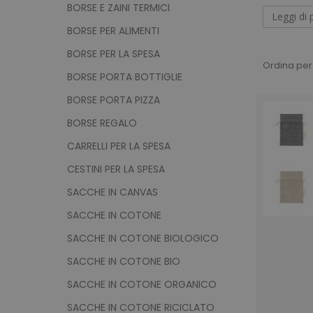
BORSE E ZAINI TERMICI
Leggi di 
BORSE PER ALIMENTI
Shop
BORSE PER LA SPESA
Ordina per
log
BORSE PORTA BOTTIGLIE
BORSE PORTA PIZZA
Scopri l
tua azien
BORSE REGALO
riciclato 
CARRELLI PER LA SPESA
anche vec
utilizzab
CESTINI PER LA SPESA
attitudin
SACCHE IN CANVAS
noi, e ti
SACCHE IN COTONE
SACCHE IN COTONE BIOLOGICO
SACCHE IN COTONE BIO
SACCHE IN COTONE ORGANICO
SACCHE IN COTONE RICICLATO