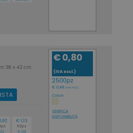
€ 0,80
im: 38 x 42 cm
(IVA escl.)
2500pz
€ 0,98
(IVA incl.)
ISTA
Colori
VERIFICA
DISPONIBILITÁ
0,92
€ 1,13
0pz
50pz
1,12
€ 1,38