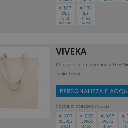
€ 1,07
€ 1,33
20pz
1pz
€ 1,31
€ 1,62
(IVA incl.)
(IVA incl.)
VIVEKA
Shopper in cotone riciclato - D
Taglie:
UNICA
PERSONALIZZA E ACQU
Fasce di prezzo
(IVA escl.)
€ 0,80
€ 0,82
€ 0,85
€ 
2500pz
1000pz
500pz
10
€ 0,98
€ 1,00
€ 1,04
€ 