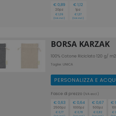
€ 0,89
€ 1,12
20pz
1pz
€ 1,09
€ 1,37
(IVA incl.)
(IVA incl.)
BORSA KARZAK
100% Cotone Riciclato 120 g/ m2
Taglie:
UNICA
PERSONALIZZA E ACQU
Fasce di prezzo
(IVA escl.)
€ 0,63
€ 0,64
€ 0,67
€ 
2500pz
1000pz
500pz
10
€ 0,77
€ 0,78
€ 0,82
€ 
(IVA incl.)
(IVA incl.)
(IVA incl.)
(IVA 