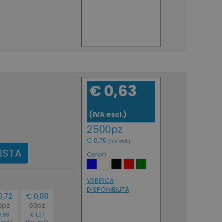
€ 0,63
(IVA escl.)
2500pz
€ 0,76
(IVA incl.)
ISTA
Colori
VERIFICA
DISPONIBILITÁ
0,72
€ 0,88
0pz
50pz
0,88
€ 1,07
incl.)
(IVA incl.)