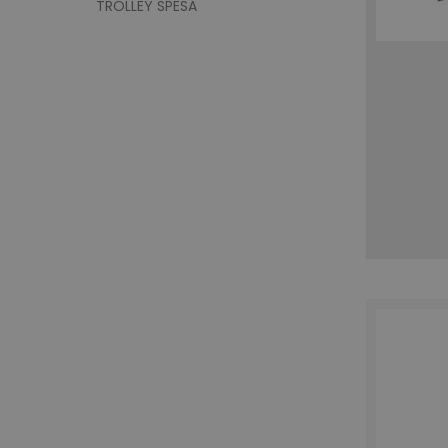
TROLLEY SPESA
recently_viewed_product
Google Priv
recently_compared_prod
private_content_version
mage-cache-storage
mage-messages
product_data_storage