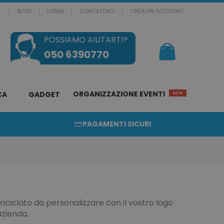
BLOG
LOGIN
CONTATTACI
CREA UN ACCOUNT
POSSIAMO AIUTARTI?
Il mio Carrello
050 6390770
ORGANIZZAZIONE EVENTI
CA
GADGET
NEW
PAGAMENTI SICURI
iciclato da personalizzare con il vostro logo
azienda.