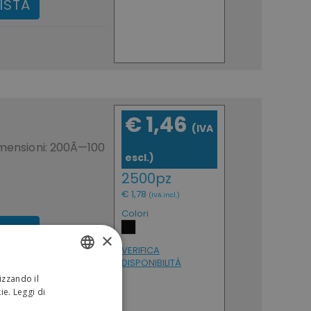
ISTA
€ 1,46
(IVA
imensioni: 200Ã—100
escl.)
2500pz
€ 1,78
(IVA incl.)
Colori
ISTA
×
VERIFICA
DISPONIBILITÁ
izzando il
ITALIAN
,68
€ 2,05
kie.
Leggi di
ENGLISH
0pz
50pz