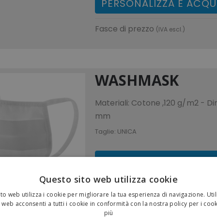
PERSONALIZZA E ACQU
Fasce di prezzo
(IVA escl.)
WASHMASK
Materiali: Cotone ,120 g/m2 - D
mm
Taglie:
UNICA
PERSONALIZZA E ACQU
Questo sito web utilizza cookie
Fasce di prezzo
(IVA escl.)
to web utilizza i cookie per migliorare la tua esperienza di navigazione. Util
€ 1,46
€ 1,49
€ 1,56
€ 1
 web acconsenti a tutti i cookie in conformità con la nostra policy per i coo
2500pz
1000pz
500pz
10
più