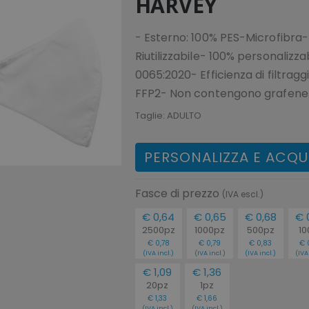
HARVEY
- Esterno: 100% PES-Microfibra-
Riutilizzabile- 100% personalizz
0065:2020- Efficienza di filtrag
FFP2- Non contengono grafene
Taglie:
ADULTO
PERSONALIZZA E ACQU
Fasce di prezzo
(IVA escl.)
€ 0,64
€ 0,65
€ 0,68
€ 
2500pz
1000pz
500pz
10
€ 0,78
€ 0,79
€ 0,83
€ 
(IVA incl.)
(IVA incl.)
(IVA incl.)
(IVA
€ 1,09
€ 1,36
20pz
1pz
€ 1,33
€ 1,66
(IVA incl.)
(IVA incl.)