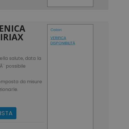
ENICA
Colori
LIRIAX
VERIFICA
DISPONIBILITÁ
ella salute, data la
Ã¨ possibile
composta da misure
zionarle.
ISTA