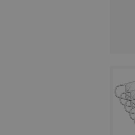
recently_viewed_product
Google Priv
recently_compared_prod
private_content_version
mage-cache-storage
mage-messages
product_data_storage