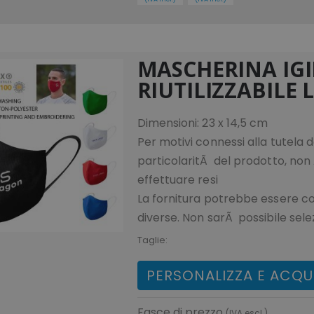
MASCHERINA IGI
RIUTILIZZABILE 
Dimensioni: 23 x 14,5 cm
Per motivi connessi alla tutela d
particolaritÃ del prodotto, non 
effettuare resi
La fornitura potrebbe essere 
diverse. Non sarÃ possibile sele
Taglie:
PERSONALIZZA E ACQU
Fasce di prezzo
(IVA escl.)