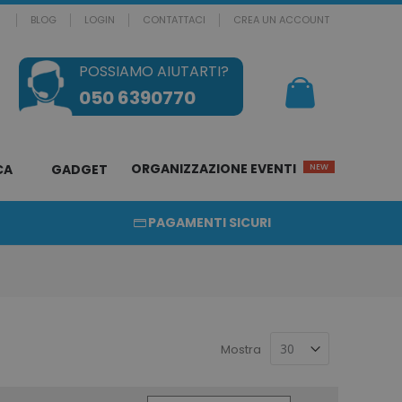
BLOG
LOGIN
CONTATTACI
CREA UN ACCOUNT
POSSIAMO AIUTARTI?
Il mio Carrello
050 6390770
ORGANIZZAZIONE EVENTI
CA
GADGET
NEW
PAGAMENTI SICURI
Mostra