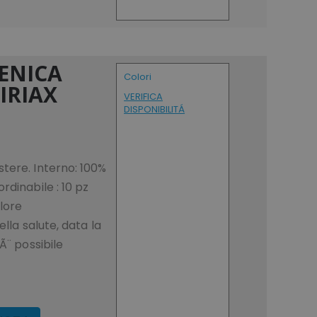
ENICA
Colori
LIRIAX
VERIFICA
DISPONIBILITÁ
tere. Interno: 100%
rdinabile : 10 pz
olore
ella salute, data la
Ã¨ possibile