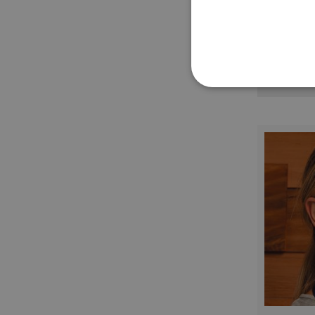
STRETTAMENTE 
NON CLASSIFICA
Strett
I cookie strettamente neces
sito web non può essere ut
Nome
utm_source
utm_campaign
mage-cache-sessid