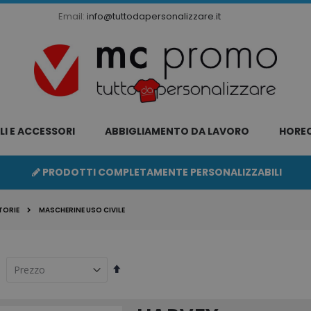
Email:
info@tuttodapersonalizzare.it
LI E ACCESSORI
ABBIGLIAMENTO DA LAVORO
HORE
PRODOTTI COMPLETAMENTE PERSONALIZZABILI
TORIE
MASCHERINE USO CIVILE
Imposta
la
direzione
decrescente