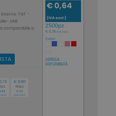
€ 0,64
 Interno: TNT -
(IVA escl.)
abile- UNE
2500pz
gio comparabile a
€ 0,78
(IVA incl.)
.
Colori
ISTA
VERIFICA
DISPONIBILITÁ
0,73
€ 0,90
0pz
50pz
0,89
€ 1,10
 incl.)
(IVA incl.)