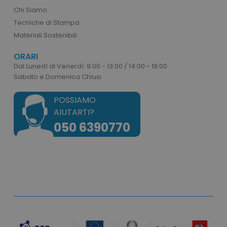
Il sito web non può essere utilizzato
Chi Siamo
correttamente senza i cookie strettamente
necessari.
Tecniche di Stampa
Nome
Provider
/
Dominio
Materiali Sostenibili
utm_source
www.tuttodapersonali
ORARI
utm_campaign
www.tuttodapersonali
Dal Lunedì al Venerdì: 9:00 - 13:00 / 14:00 - 19:00
Sabato e Domenica Chiusi
mage-cache-sessid
Adobe Inc.
www.tuttodapersonali
POSSIAMO
AIUTARTI?
050 6390770
recently_viewed_product_previous
Adobe Inc.
Google Privacy Policy
www.tuttodapersonali