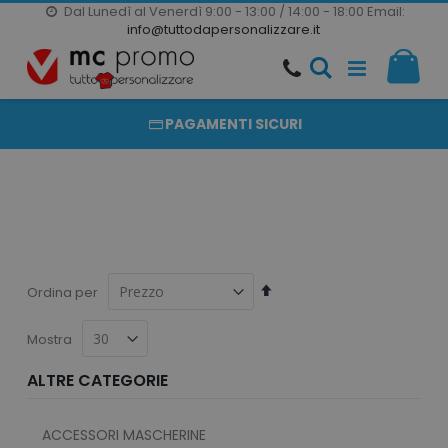
Dal Lunedì al Venerdì 9:00 - 13:00 / 14:00 - 18:00
Email:
20000 PRODOTTI
info@tuttodapersonalizzare.it
Salta
Il m
al
PRODOTTI COMPLETAMENTE PERSONALIZZABILI
contenuto
PAGAMENTI SICURI
Imposta
Ordina per
la
direzione
Mostra
decrescente
ALTRE CATEGORIE
ACCESSORI MASCHERINE