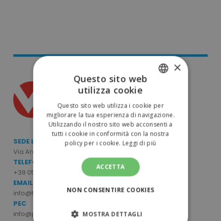
×
Questo sito web
utilizza cookie
ITALIAN
Questo sito web utilizza i cookie per
ENGLISH
migliorare la tua esperienza di navigazione.
Utilizzando il nostro sito web acconsenti a
tutti i cookie in conformità con la nostra
SEDE LEGALE E OPERATIVA
policy per i cookie.
Leggi di più
Via Archimede Bellatalla, 7/9 - 56121 Ospedaletto (PI)
TELEFONO
ACCETTA
+39 050 6390770
EMAIL
NON CONSENTIRE COOKIES
info@tuttodapersonalizzare.it
PEC
info@pec.mcpromo.it
MOSTRA DETTAGLI