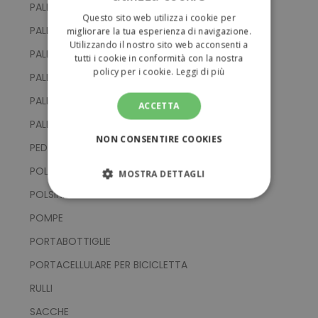
ITALIAN
PALLINE DA GOLF
Questo sito web utilizza i cookie per
ENGLISH
PALLINE DA TENNIS
migliorare la tua esperienza di navigazione.
Utilizzando il nostro sito web acconsenti a
PALLINE DI GOMMA
tutti i cookie in conformità con la nostra
policy per i cookie.
Leggi di più
PALLONI DA CALCIO
PALLONI DA PALLAVOLO
ACCETTA
PALLONI DA RUGBY
NON CONSENTIRE COOKIES
PEDOMETRI
POLSINI
MOSTRA DETTAGLI
POLSINI E PARAORECCHIE
STRETTAMENTE NECESSARI
POMPE
PERFORMANCE
PORTABOTTIGLIE
PORTACELLULARE PER BICICLETTA
TARGETING
RULLI
FUNZIONALITÀ
SACCHE