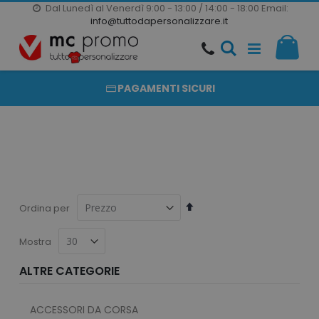
Dal Lunedì al Venerdì 9:00 - 13:00 / 14:00 - 18:00
Email:
20000 PRODOTTI
info@tuttodapersonalizzare.it
Salta
Il m
al
PRODOTTI COMPLETAMENTE PERSONALIZZABILI
contenuto
PAGAMENTI SICURI
Imposta
Ordina per
la
direzione
Mostra
decrescente
ALTRE CATEGORIE
ACCESSORI DA CORSA