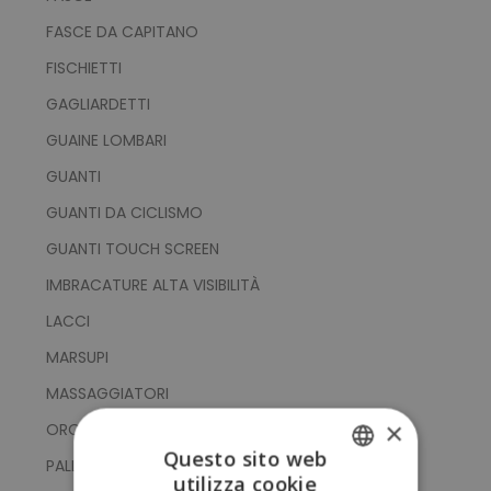
FASCE DA CAPITANO
FISCHIETTI
GAGLIARDETTI
GUAINE LOMBARI
GUANTI
GUANTI DA CICLISMO
GUANTI TOUCH SCREEN
IMBRACATURE ALTA VISIBILITÀ
LACCI
MARSUPI
MASSAGGIATORI
×
OROLOGI SPORTIVI
Questo sito web
PALLE YOGA
utilizza cookie