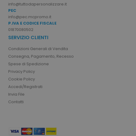
info@tuttodapersonalizzare.it
PEC
info@pec.mcpromo.it
P.IVA E CODICE FISCALE
01870080502
SERVIZIO CLIENTI
mage-cache-storage
Adobe Inc.
www.tuttodapersonali
Condizioni Generali di Vendita
Consegna, Pagamento, Recesso
Spese di Spedizione
Privacy Policy
Cookie Policy
mage-messages
Adobe Inc.
Accedi/Registrati
www.tuttodapersonali
Invia File
Contatti