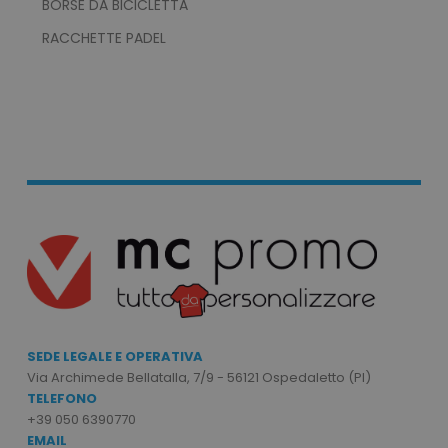
BORSE DA BICICLETTA
RACCHETTE PADEL
recently_viewed_product_previous
Adobe Inc.
Google Privacy Policy
www.tuttodapersonali
recently_compared_product
Adobe Inc.
www.tuttodapersonali
SEDE LEGALE E OPERATIVA
Via Archimede Bellatalla, 7/9 - 56121 Ospedaletto (PI)
private_content_version
Adobe Inc.
TELEFONO
www.tuttodapersonali
+39 050 6390770
EMAIL