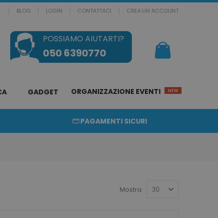
BLOG
LOGIN
CONTATTACI
CREA UN ACCOUNT
POSSIAMO AIUTARTI?
Il mio Carrello
050 6390770
ORGANIZZAZIONE EVENTI
CA
GADGET
NEW
PAGAMENTI SICURI
Mostra