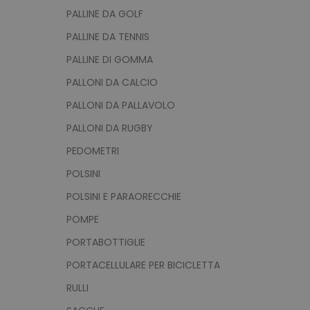
PALLINE DA GOLF
PALLINE DA TENNIS
Strett
PALLINE DI GOMMA
I cookie strettamente neces
sito web non può essere ut
PALLONI DA CALCIO
Nome
PALLONI DA PALLAVOLO
utm_source
PALLONI DA RUGBY
utm_campaign
PEDOMETRI
mage-cache-sessid
POLSINI
POLSINI E PARAORECCHIE
recently_viewed_product
POMPE
PORTABOTTIGLIE
Google Priv
recently_compared_prod
PORTACELLULARE PER BICICLETTA
private_content_version
RULLI