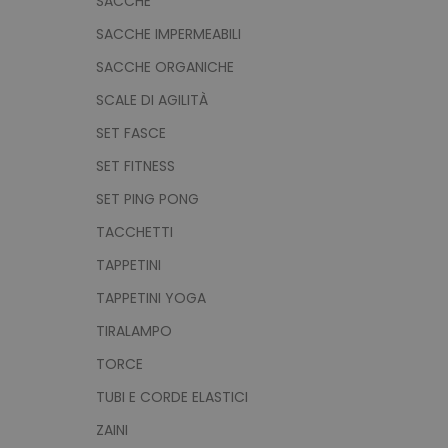
SACCHE
SACCHE IMPERMEABILI
mage-cache-storage
SACCHE ORGANICHE
SCALE DI AGILITÀ
mage-messages
SET FASCE
SET FITNESS
SET PING PONG
product_data_storage
TACCHETTI
TAPPETINI
CookieScriptConsent
TAPPETINI YOGA
TIRALAMPO
TORCE
PHPSESSID
TUBI E CORDE ELASTICI
ZAINI