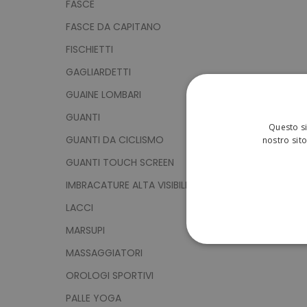
FASCE
FASCE DA CAPITANO
FISCHIETTI
GAGLIARDETTI
GUAINE LOMBARI
GUANTI
Questo si
GUANTI DA CICLISMO
nostro sito
GUANTI TOUCH SCREEN
IMBRACATURE ALTA VISIBILITÀ
LACCI
MARSUPI
STRETTAMENTE 
MASSAGGIATORI
OROLOGI SPORTIVI
NON CLASSIFICA
PALLE YOGA