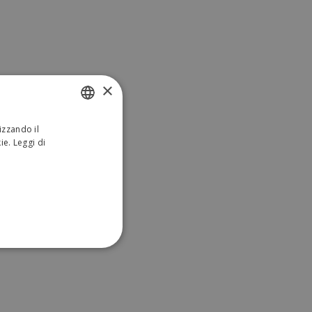
×
izzando il
ITALIAN
kie.
Leggi di
ENGLISH
ONALITÀ