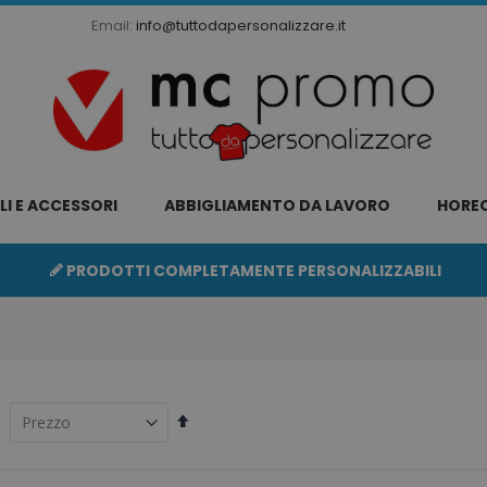
Email:
info@tuttodapersonalizzare.it
LI E ACCESSORI
ABBIGLIAMENTO DA LAVORO
HORE
PRODOTTI COMPLETAMENTE PERSONALIZZABILI
Imposta
la
direzione
decrescente