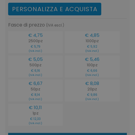
PERSONALIZZA E ACQUISTA
Fasce di prezzo
(IVA escl.)
€ 4,75
€ 4,85
2500pz
1000pz
€ 5,79
€ 5,92
(IVA incl.)
(IVA incl.)
€ 5,05
€ 5,46
500pz
100pz
€ 6,16
€ 6,66
(IVA incl.)
(IVA incl.)
€ 6,67
€ 8,08
50pz
20pz
€ 8,14
€ 9,86
(IVA incl.)
(IVA incl.)
€ 10,11
1pz
€ 12,33
(IVA incl.)