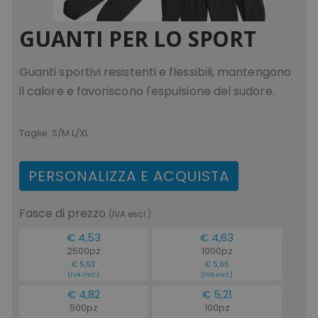
GUANTI PER LO SPORT
Guanti sportivi resistenti e flessibili, mantengono
il calore e favoriscono l'espulsione del sudore.
Taglie:
S/M L/XL
PERSONALIZZA E ACQUISTA
Fasce di prezzo
(IVA escl.)
€ 4,53
€ 4,63
2500pz
1000pz
€ 5,53
€ 5,65
(IVA incl.)
(IVA incl.)
€ 4,82
€ 5,21
500pz
100pz