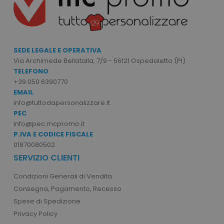
ls_recently_compared_product_previous
www.tuttodapersona
facebook_latest_uuid
1 o
Facebook
.www.tuttodapersonalizzare.it
SEDE LEGALE E OPERATIVA
Via Archimede Bellatalla, 7/9 - 56121 Ospedaletto (PI)
TELEFONO
+39 050 6390770
EMAIL
info@tuttodapersonalizzare.it
PEC
info@pec.mcpromo.it
ls_recently_viewed_product_previous
www.tuttodapersona
P.IVA E CODICE FISCALE
facebook_latest_uuid
1 m
Facebook
01870080502
www.tuttodapersonalizzare.it
_gid
1 giorno
Google LLC
SERVIZIO CLIENTI
.tuttodapersonalizzare.it
Condizioni Generali di Vendita
Consegna, Pagamento, Recesso
Spese di Spedizione
ls_recently_compared_product
www.tuttodapersona
Privacy Policy