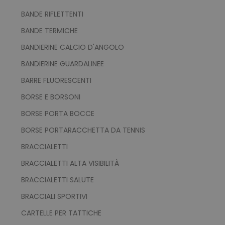
utm_source
www.tuttodapersonali
BANDE RIFLETTENTI
utm_campaign
www.tuttodapersonali
BANDE TERMICHE
mage-cache-sessid
Adobe Inc.
www.tuttodapersonali
BANDIERINE CALCIO D'ANGOLO
BANDIERINE GUARDALINEE
BARRE FLUORESCENTI
BORSE E BORSONI
BORSE PORTA BOCCE
BORSE PORTARACCHETTA DA TENNIS
recently_viewed_product_previous
Adobe Inc.
BRACCIALETTI
Google Privacy Policy
www.tuttodapersonali
BRACCIALETTI ALTA VISIBILITÀ
BRACCIALETTI SALUTE
BRACCIALI SPORTIVI
recently_compared_product
Adobe Inc.
www.tuttodapersonali
CARTELLE PER TATTICHE