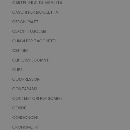
CARTELLINI ALTA VISIBILITÀ
private_content_version
Adobe Inc.
CASCHI PER BICICLETTA
www.tuttodapersonali
CERCHI PIATTI
CERCHI TUBOLARI
CHIAVI PER TACCHETTI
CINTURE
CLIP LAMPEGGIANTI
mage-cache-storage
Adobe Inc.
www.tuttodapersonali
CLIPS
COMPRESSORI
CONTAPASSI
CONTENITORI PER SCARPE
CORDE
mage-messages
Adobe Inc.
www.tuttodapersonali
CORDONCINI
CRONOMETRI