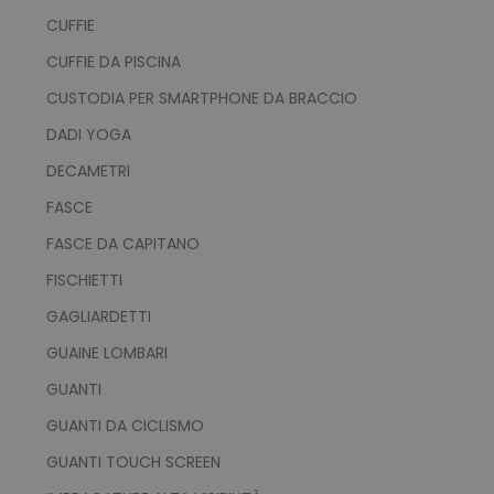
CUFFIE
CUFFIE DA PISCINA
CUSTODIA PER SMARTPHONE DA BRACCIO
DADI YOGA
DECAMETRI
product_data_storage
Adobe Inc.
FASCE
www.tuttodapersonali
FASCE DA CAPITANO
FISCHIETTI
GAGLIARDETTI
CookieScriptConsent
CookieScript
GUAINE LOMBARI
www.tuttodapersonali
GUANTI
GUANTI DA CICLISMO
GUANTI TOUCH SCREEN