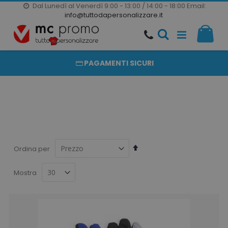
Dal Lunedì al Venerdì 9:00 - 13:00 / 14:00 - 18:00
Email:
20000 PRODOTTI
info@tuttodapersonalizzare.it
Salta
Il m
al
PRODOTTI COMPLETAMENTE PERSONALIZZABILI
contenuto
PAGAMENTI SICURI
Imposta
Ordina per
la
direzione
Mostra
decrescente