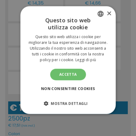
€ 14,35
€ 14,66
2500pz
1000pz
×
€ 17,51
€ 17,89
Questo sito web
(IVA incl.)
(IVA incl.)
utilizza cookie
€ 15,27
€ 16,49
ITALIAN
500pz
100pz
Questo sito web utilizza i cookie per
€ 18,63
€ 20,12
ENGLISH
migliorare la tua esperienza di navigazione.
(IVA incl.)
(IVA incl.)
Utilizzando il nostro sito web acconsenti a
€ 20,15
€ 24,43
tutti i cookie in conformità con la nostra
50pz
20pz
policy per i cookie.
Leggi di più
€ 24,58
€ 29,80
(IVA incl.)
(IVA incl.)
ACCETTA
€ 30,54
1pz
€ 37,26
NON CONSENTIRE COOKIES
(IVA incl.)
MOSTRA DETTAGLI
€ 14,35
(IVA escl.)
STRETTAMENTE NECESSARI
2500pz
€ 17,51
(IVA incl.)
PERFORMANCE
Colori