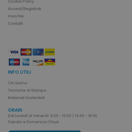
Cookie Policy
IDE
1 a
Google LLC
Accedi/Registrati
.doubleclick.net
Invia File
_ga_BN6PK6XQRM
.tuttodapersonalizzare.it
1 anno 1
Contatti
mese
form_key
Adobe Inc.
www.tuttodapersona
INFO UTILI
Chi Siamo
Tecniche di Stampa
Materiali Sostenibili
form_key
Adobe Inc.
.www.tuttodaperson
ORARI
Dal Lunedì al Venerdì: 9:00 - 13:00 / 14:00 - 19:00
Sabato e Domenica Chiusi