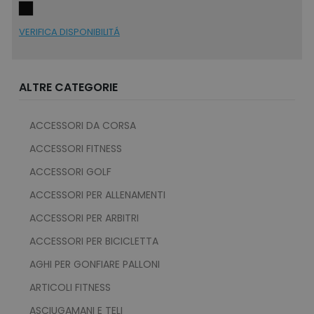
TARGETING
VERIFICA DISPONIBILITÁ
FUNZIONALITÀ
ALTRE CATEGORIE
NON CLASSIFICATI
ACCESSORI DA CORSA
ACCESSORI FITNESS
Strettamente necessari
Performance
ACCESSORI GOLF
Targeting
Funzionalità
Non classificati
ACCESSORI PER ALLENAMENTI
ACCESSORI PER ARBITRI
I cookie strettamente necessari consentono le
funzionalità principali del sito web come
ACCESSORI PER BICICLETTA
l'accesso dell'utente e la gestione dell'account.
Il sito web non può essere utilizzato
AGHI PER GONFIARE PALLONI
correttamente senza i cookie strettamente
necessari.
ARTICOLI FITNESS
Nome
Provider
/
Dominio
ASCIUGAMANI E TELI