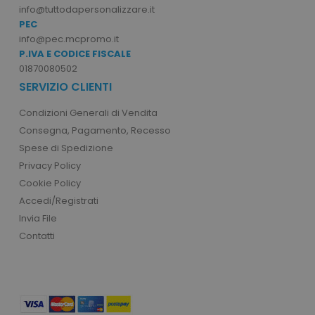
info@tuttodapersonalizzare.it
PEC
info@pec.mcpromo.it
P.IVA E CODICE FISCALE
01870080502
SERVIZIO CLIENTI
mage-cache-storage
Adobe Inc.
www.tuttodapersonali
Condizioni Generali di Vendita
Consegna, Pagamento, Recesso
Spese di Spedizione
Privacy Policy
Cookie Policy
mage-messages
Adobe Inc.
Accedi/Registrati
www.tuttodapersonali
Invia File
Contatti