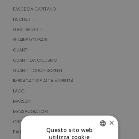
FASCE DA CAPITANO
FISCHIETTI
GAGLIARDETTI
GUAINE LOMBARI
GUANTI
GUANTI DA CICLISMO
GUANTI TOUCH SCREEN
IMBRACATURE ALTA VISIBILITÀ
LACCI
MARSUPI
MASSAGGIATORI
×
OROLOGI SPORTIVI
Questo sito web
PALLE YOGA
utilizza cookie