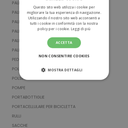
ITALIAN
PALLINE DA GOLF
Questo sito web utilizza i cookie per
ENGLISH
PALLINE DA TENNIS
migliorare la tua esperienza di navigazione.
Utilizzando il nostro sito web acconsenti a
PALLINE DI GOMMA
tutti i cookie in conformità con la nostra
policy per i cookie.
Leggi di più
PALLONI DA CALCIO
PALLONI DA PALLAVOLO
ACCETTA
PALLONI DA RUGBY
NON CONSENTIRE COOKIES
PEDOMETRI
POLSINI
MOSTRA DETTAGLI
POLSINI E PARAORECCHIE
STRETTAMENTE NECESSARI
POMPE
PERFORMANCE
PORTABOTTIGLIE
PORTACELLULARE PER BICICLETTA
TARGETING
RULLI
FUNZIONALITÀ
SACCHE