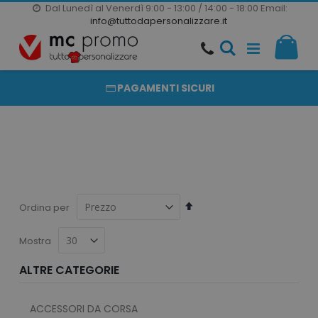
Dal Lunedì al Venerdì 9:00 - 13:00 / 14:00 - 18:00
Email:
20000 PRODOTTI
info@tuttodapersonalizzare.it
Salta
Il m
al
PRODOTTI COMPLETAMENTE PERSONALIZZABILI
contenuto
PAGAMENTI SICURI
Imposta
Ordina per
la
direzione
Mostra
decrescente
ALTRE CATEGORIE
ACCESSORI DA CORSA