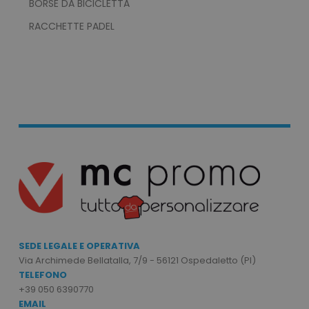
BORSE DA BICICLETTA
RACCHETTE PADEL
recently_viewed_product_previous
Adobe Inc.
Google Privacy Policy
www.tuttodapersonali
recently_compared_product
Adobe Inc.
www.tuttodapersonali
SEDE LEGALE E OPERATIVA
Via Archimede Bellatalla, 7/9 - 56121 Ospedaletto (PI)
private_content_version
Adobe Inc.
TELEFONO
www.tuttodapersonali
+39 050 6390770
EMAIL