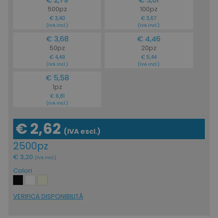
ls_mage-cache-storage
www.tuttodapersona
500pz
100pz
€ 3,40
€ 3,67
(IVA incl.)
(IVA incl.)
€ 3,68
€ 4,46
50pz
20pz
€ 4,49
€ 5,44
(IVA incl.)
(IVA incl.)
€ 5,58
1pz
€ 6,81
(IVA incl.)
€ 2,62
ls_mage-cache-storage-section-
www.tuttodapersona
(IVA escl.)
invalidation
2500pz
€ 3,20
(IVA incl.)
Colori
VERIFICA DISPONIBILITÁ