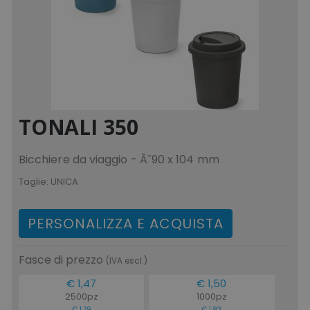
CookieScriptConsent
CookieScript
www.tuttodapersonali
TONALI 350
Bicchiere da viaggio - Ã˜90 x 104 mm
Taglie:
UNICA
PERSONALIZZA E ACQUISTA
PHPSESSID
PHP.net
Fasce di prezzo
.www.tuttodapersonali
(IVA escl.)
€ 1,47
€ 1,50
2500pz
1000pz
€ 1,79
€ 1,83