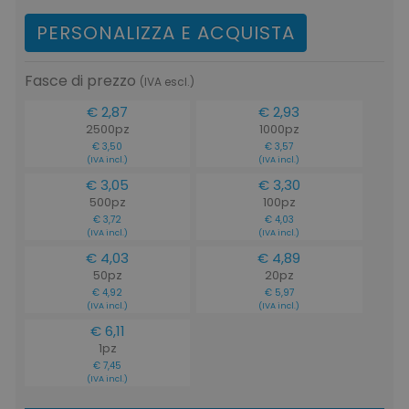
PERSONALIZZA E ACQUISTA
Fasce di prezzo
(IVA escl.)
€ 2,87
€ 2,93
2500pz
1000pz
€ 3,50
€ 3,57
(IVA incl.)
(IVA incl.)
€ 3,05
€ 3,30
500pz
100pz
€ 3,72
€ 4,03
(IVA incl.)
(IVA incl.)
€ 4,03
€ 4,89
50pz
20pz
€ 4,92
€ 5,97
(IVA incl.)
(IVA incl.)
€ 6,11
1pz
€ 7,45
(IVA incl.)