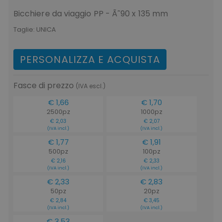
Bicchiere da viaggio PP - Ã˜90 x 135 mm
Taglie:
UNICA
recently_viewed_product_previous
Adobe Inc.
Google Privacy Policy
www.tuttodapersonali
PERSONALIZZA E ACQUISTA
Fasce di prezzo
(IVA escl.)
recently_compared_product
Adobe Inc.
€ 1,66
€ 1,70
www.tuttodapersonali
2500pz
1000pz
€ 2,03
€ 2,07
(IVA incl.)
(IVA incl.)
€ 1,77
€ 1,91
private_content_version
Adobe Inc.
www.tuttodapersonali
500pz
100pz
€ 2,16
€ 2,33
(IVA incl.)
(IVA incl.)
€ 2,33
€ 2,83
50pz
20pz
€ 2,84
€ 3,45
(IVA incl.)
(IVA incl.)
€ 3,53