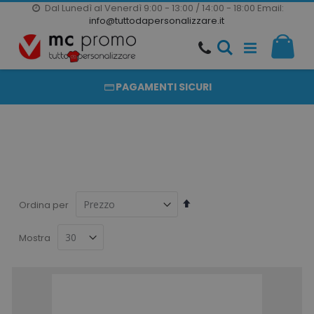
Dal Lunedì al Venerdì 9:00 - 13:00 / 14:00 - 18:00
Email:
20000 PRODOTTI
info@tuttodapersonalizzare.it
Salta
Il m
al
PRODOTTI COMPLETAMENTE PERSONALIZZABILI
contenuto
PAGAMENTI SICURI
Imposta
Ordina per
la
direzione
Mostra
decrescente