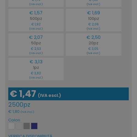
(IVA incl.)
(IVA incl.)
€ 1,57
€ 1,69
500pz
100pz
€ 1,92
€ 2,06
(IVA incl.)
(IVA incl.)
€ 2,07
€ 2,50
50pz
20pz
€ 2,53
€ 3,05
(IVA incl.)
(IVA incl.)
€ 3,13
1pz
€ 3,82
(IVA incl.)
recently_viewed_product
Adobe Inc.
www.tuttodapersonali
€ 1,47
(IVA escl.)
2500pz
€ 1,80
(IVA incl.)
recently_compared_product_previous
Colori
Adobe Inc.
www.tuttodapersonali
VERIFICA DISPONIBILITÁ