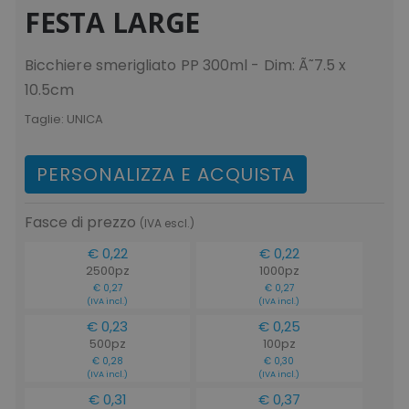
FESTA LARGE
Bicchiere smerigliato PP 300ml - Dim: Ã˜7.5 x
10.5cm
Taglie:
UNICA
PERSONALIZZA E ACQUISTA
Fasce di prezzo
(IVA escl.)
€ 0,22
€ 0,22
2500pz
1000pz
€ 0,27
€ 0,27
(IVA incl.)
(IVA incl.)
€ 0,23
€ 0,25
500pz
100pz
€ 0,28
€ 0,30
(IVA incl.)
(IVA incl.)
€ 0,31
€ 0,37