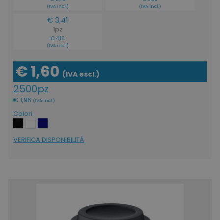
(IVA incl.)
(IVA incl.)
€ 3,41
1pz
€ 4,16
(IVA incl.)
€ 1,60
(IVA escl.)
2500pz
€ 1,96
(IVA incl.)
Colori
VERIFICA DISPONIBILITÁ