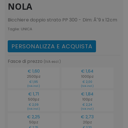
NOLA
Bicchiere doppio strato PP 300 - Dim: Ã˜9 x 12cm
Taglie:
UNICA
PERSONALIZZA E ACQUISTA
Fasce di prezzo
(IVA escl.)
€ 1,60
€ 1,64
2500pz
1000pz
€ 1,95
€ 2,00
(IVA incl.)
(IVA incl.)
€ 1,71
€ 1,84
500pz
100pz
€ 2,09
€ 2,24
(IVA incl.)
(IVA incl.)
€ 2,25
€ 2,73
50pz
20pz
€ 2,75
€ 3,33