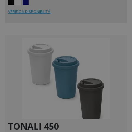
Strettamente necessari
Performance
VERIFICA DISPONIBILITÁ
Targeting
Funzionalità
Non classificati
I cookie strettamente necessari consentono le
funzionalità principali del sito web come
l'accesso dell'utente e la gestione dell'account.
Il sito web non può essere utilizzato
correttamente senza i cookie strettamente
necessari.
Nome
Provider
/
Dominio
utm_source
www.tuttodapersonali
utm_campaign
www.tuttodapersonali
mage-cache-sessid
Adobe Inc.
www.tuttodapersonali
TONALI 450