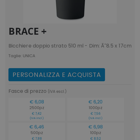
BRACE +
Bicchiere doppio strato 510 ml - Dim: Ã˜8.5 x 17cm
Taglie:
UNICA
PERSONALIZZA E ACQUISTA
Fasce di prezzo
(IVA escl.)
€ 6,08
€ 6,20
2500pz
1000pz
€ 7,42
€ 7,56
(IVA incl.)
(IVA incl.)
€ 6,46
€ 6,98
500pz
100pz
€ 7,88
€ 8,52