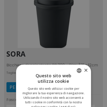
SORA
Bicchiere doppio strato PP 300 - Dim: Ã˜9 x 12cm
×
Taglie:
UNICA
Questo sito web
utilizza cookie
ITALIAN
PERSONALIZZA E ACQUISTA
Questo sito web utilizza i cookie per
ENGLISH
migliorare la tua esperienza di navigazione.
Utilizzando il nostro sito web acconsenti a
Fasce di prezzo
(IVA escl.)
tutti i cookie in conformità con la nostra
policy per i cookie.
Leggi di più