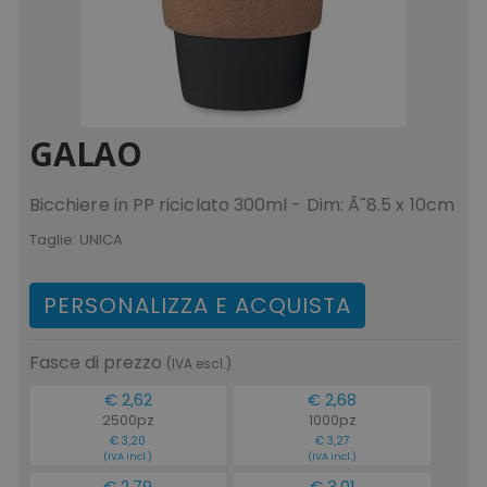
www.tuttodapersona
GALAO
form_key
Adobe Inc.
.www.tuttodaperson
Bicchiere in PP riciclato 300ml - Dim: Ã˜8.5 x 10cm
Taglie:
UNICA
PERSONALIZZA E ACQUISTA
mage-cache-storage-section-
Adobe Inc.
invalidation
www.tuttodapersona
Fasce di prezzo
(IVA escl.)
€ 2,62
€ 2,68
2500pz
1000pz
€ 3,20
€ 3,27
(IVA incl.)
(IVA incl.)
€ 2,79
€ 3,01