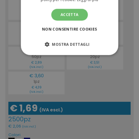
€ 1,69
€ 1,73
2500pz
1000pz
€ 2,06
€ 2,11
ACCETTA
(IVA incl.)
(IVA incl.)
€ 1,80
€ 1,94
NON CONSENTIRE COOKIES
500pz
100pz
€ 2,20
€ 2,37
(IVA incl.)
(IVA incl.)
MOSTRA DETTAGLI
€ 2,37
€ 2,88
50pz
20pz
STRETTAMENTE NECESSARI
€ 2,89
€ 3,51
(IVA incl.)
(IVA incl.)
PERFORMANCE
€ 3,60
1pz
TARGETING
€ 4,39
(IVA incl.)
FUNZIONALITÀ
€ 1,69
(IVA escl.)
NON CLASSIFICATI
2500pz
€ 2,06
(IVA incl.)
Colori