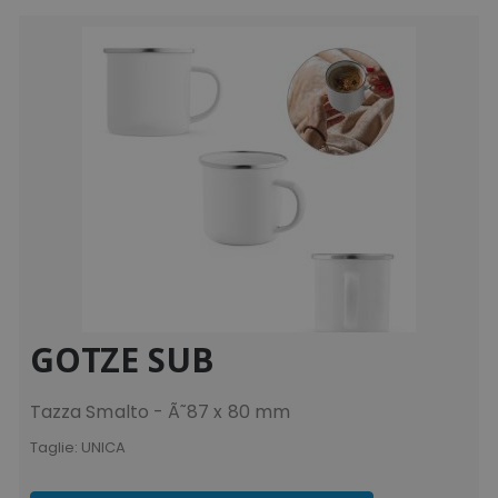
recently_viewed_product
Adobe Inc.
www.tuttodapersonali
GOTZE SUB
Tazza Smalto - Ã˜87 x 80 mm
recently_compared_product_previous
Adobe Inc.
Taglie:
UNICA
www.tuttodapersonali