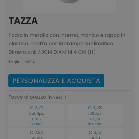
TAZZA
Tazza in metallo con interno, manico e tappo in
plastica. adatta per la stampa sublimatica
Dimensioni: 7,3CM DIAM 14,4 CM (H)
Taglie:
UNICA
PERSONALIZZA E ACQUISTA
Fasce di prezzo
(IVA escl.)
€ 2,72
€ 2,78
2500pz
1000pz
€ 3,32
€ 3,39
(IVA incl.)
(IVA incl.)
€ 2,90
€ 3,13
500pz
100pz