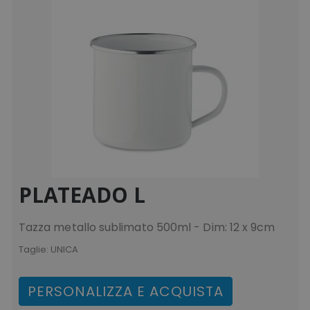
ls_mage-cache-storage
www.tuttodapersona
ls_mage-cache-storage-section-
www.tuttodapersona
PLATEADO L
invalidation
Tazza metallo sublimato 500ml - Dim: 12 x 9cm
Taglie:
UNICA
PERSONALIZZA E ACQUISTA