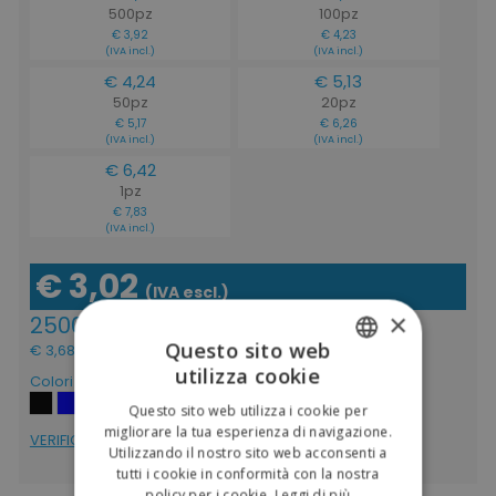
500pz
100pz
€ 3,92
€ 4,23
(IVA incl.)
(IVA incl.)
€ 4,24
€ 5,13
50pz
20pz
€ 5,17
€ 6,26
(IVA incl.)
(IVA incl.)
€ 6,42
1pz
€ 7,83
(IVA incl.)
€ 3,02
(IVA escl.)
×
2500pz
Questo sito web
€ 3,68
(IVA incl.)
utilizza cookie
Colori
ITALIAN
Questo sito web utilizza i cookie per
ENGLISH
migliorare la tua esperienza di navigazione.
VERIFICA DISPONIBILITÁ
Utilizzando il nostro sito web acconsenti a
tutti i cookie in conformità con la nostra
policy per i cookie.
Leggi di più