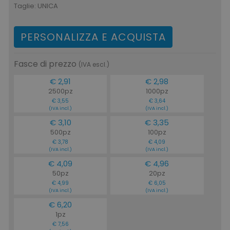
Taglie:
UNICA
PERSONALIZZA E ACQUISTA
Fasce di prezzo
(IVA escl.)
€ 2,91
€ 2,98
2500pz
1000pz
€ 3,55
€ 3,64
(IVA incl.)
(IVA incl.)
€ 3,10
€ 3,35
500pz
100pz
€ 3,78
€ 4,09
(IVA incl.)
(IVA incl.)
€ 4,09
€ 4,96
50pz
20pz
€ 4,99
€ 6,05
(IVA incl.)
(IVA incl.)
€ 6,20
1pz
€ 7,56