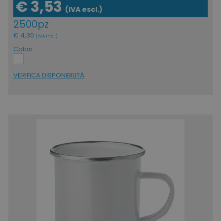
€ 3,53
(IVA escl.)
2500pz
€ 4,30
(IVA incl.)
recently_viewed_product_previous
Adobe Inc.
Colori
Google Privacy Policy
www.tuttodapersonali
VERIFICA DISPONIBILITÁ
recently_compared_product
Adobe Inc.
www.tuttodapersonali
private_content_version
Adobe Inc.
www.tuttodapersonali