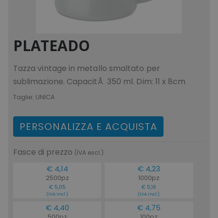
mage-cache-storage
Adobe Inc.
www.tuttodapersonali
PLATEADO
Tazza vintage in metallo smaltato per
sublimazione. CapacitÃ 350 ml. Dim: 11 x 8cm
mage-messages
Adobe Inc.
www.tuttodapersonali
Taglie:
UNICA
PERSONALIZZA E ACQUISTA
Fasce di prezzo
(IVA escl.)
€ 4,14
€ 4,23
2500pz
1000pz
€ 5,05
€ 5,16
(IVA incl.)
(IVA incl.)
€ 4,40
€ 4,75
product_data_storage
Adobe Inc.
www.tuttodapersonali
500pz
100pz