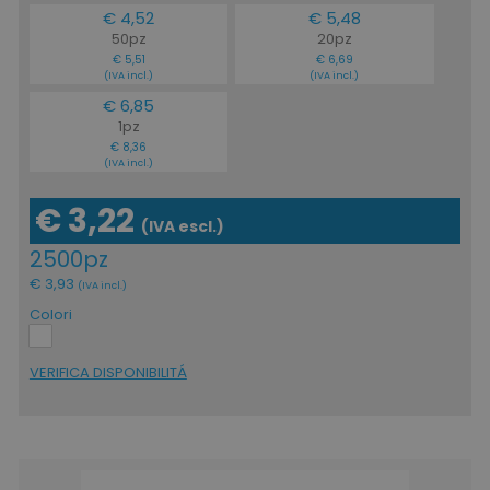
www.tuttodapersona
€ 4,52
€ 5,48
50pz
20pz
€ 5,51
€ 6,69
(IVA incl.)
(IVA incl.)
€ 6,85
1pz
€ 8,36
form_key
Adobe Inc.
(IVA incl.)
.www.tuttodaperson
€ 3,22
(IVA escl.)
2500pz
€ 3,93
(IVA incl.)
Colori
mage-cache-storage-section-
Adobe Inc.
invalidation
www.tuttodapersona
VERIFICA DISPONIBILITÁ