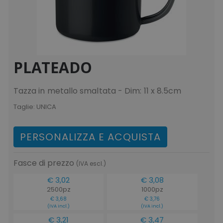
PLATEADO
Tazza in metallo smaltata - Dim: 11 x 8.5cm
Taglie:
UNICA
PERSONALIZZA E ACQUISTA
Fasce di prezzo
(IVA escl.)
€ 3,02
€ 3,08
2500pz
1000pz
€ 3,68
€ 3,76
(IVA incl.)
(IVA incl.)
€ 3,21
€ 3,47