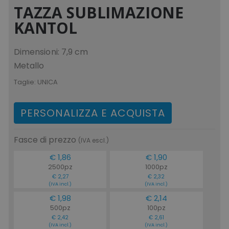
TAZZA SUBLIMAZIONE
KANTOL
Dimensioni: 7,9 cm
Metallo
Taglie:
UNICA
PERSONALIZZA E ACQUISTA
Fasce di prezzo
(IVA escl.)
€ 1,86
€ 1,90
2500pz
1000pz
€ 2,27
€ 2,32
(IVA incl.)
(IVA incl.)
€ 1,98
€ 2,14
500pz
100pz
€ 2,42
€ 2,61
(IVA incl.)
(IVA incl.)