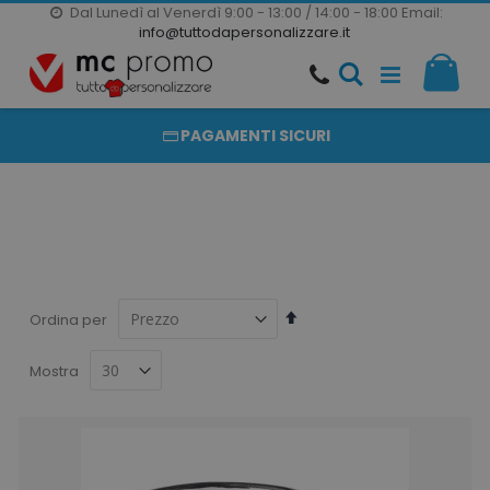
Dal Lunedì al Venerdì 9:00 - 13:00 / 14:00 - 18:00
Email:
20000 PRODOTTI
info@tuttodapersonalizzare.it
Salta
Il m
al
PRODOTTI COMPLETAMENTE PERSONALIZZABILI
contenuto
PAGAMENTI SICURI
Imposta
Ordina per
la
direzione
Mostra
decrescente