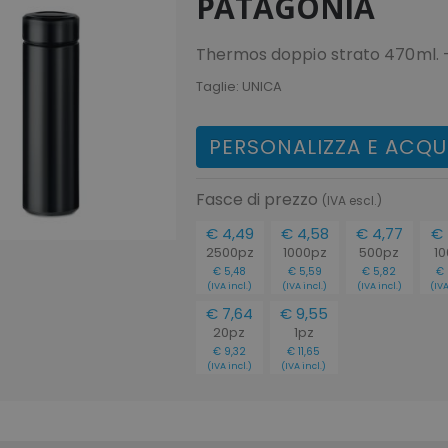
PATAGONIA
Thermos doppio strato 470ml. -
Taglie:
UNICA
PERSONALIZZA E ACQU
Fasce di prezzo
(IVA escl.)
€ 4,49
€ 4,58
€ 4,77
€ 
2500pz
1000pz
500pz
1
€ 5,48
€ 5,59
€ 5,82
€ 
(IVA incl.)
(IVA incl.)
(IVA incl.)
(IVA
€ 7,64
€ 9,55
20pz
1pz
€ 9,32
€ 11,65
(IVA incl.)
(IVA incl.)