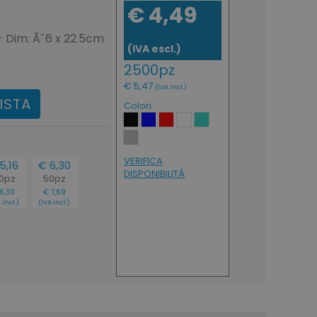
€ 4,49
 Dim: Ã˜6 x 22.5cm
(IVA escl.)
2500pz
€ 5,47
(IVA incl.)
ISTA
Colori
VERIFICA
5,16
€ 6,30
DISPONIBILITÁ
00pz
50pz
6,30
€ 7,69
 incl.)
(IVA incl.)