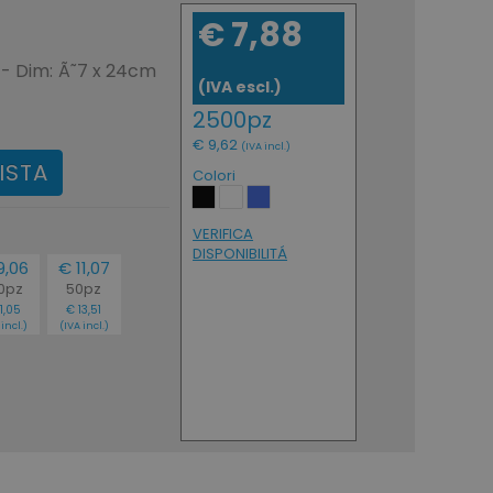
€ 7,88
 - Dim: Ã˜7 x 24cm
(IVA escl.)
2500pz
€ 9,62
(IVA incl.)
ISTA
Colori
VERIFICA
DISPONIBILITÁ
9,06
€ 11,07
0pz
50pz
11,05
€ 13,51
 incl.)
(IVA incl.)