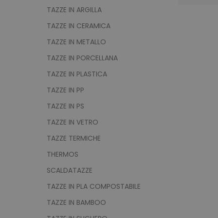
utm_campaign
TAZZE IN ARGILLA
mage-cache-sessid
TAZZE IN CERAMICA
TAZZE IN METALLO
TAZZE IN PORCELLANA
recently_viewed_product
TAZZE IN PLASTICA
Google Priv
TAZZE IN PP
recently_compared_prod
TAZZE IN PS
private_content_version
TAZZE IN VETRO
TAZZE TERMICHE
mage-cache-storage
THERMOS
SCALDATAZZE
mage-messages
TAZZE IN PLA COMPOSTABILE
TAZZE IN BAMBOO