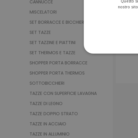
Questo si
CANNUCCE
nostro sito
MISCELATORI
SET BORRACCE E BICCHIERI
SET TAZZE
SET TAZZINE E PIATTINI
SET THERMOS E TAZZE
STRETTAMENTE 
SHOPPER PORTA BORRACCE
NON CLASSIFICA
SHOPPER PORTA THERMOS
SOTTOBICCHIERI
TAZZE CON SUPERFICIE LAVAGNA
Strett
TAZZE DI LEGNO
I cookie strettamente neces
TAZZE DOPPIO STRATO
sito web non può essere ut
TAZZE IN ACCIAIO
Nome
TAZZE IN ALLUMINIO
utm_source