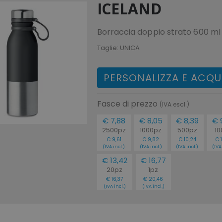
ICELAND
Borraccia doppio strato 600 ml
Taglie:
UNICA
PERSONALIZZA E ACQU
Fasce di prezzo
(IVA escl.)
€ 7,88
€ 8,05
€ 8,39
€ 
2500pz
1000pz
500pz
10
€ 9,61
€ 9,82
€ 10,24
€ 
(IVA incl.)
(IVA incl.)
(IVA incl.)
(IVA
€ 13,42
€ 16,77
20pz
1pz
€ 16,37
€ 20,46
(IVA incl.)
(IVA incl.)