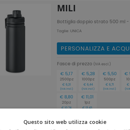
MILI
Bottiglia doppio strato 500 ml 
Taglie:
UNICA
PERSONALIZZA E ACQU
Fasce di prezzo
(IVA escl.)
€ 5,17
€ 5,28
€ 5,50
€ 
2500pz
1000pz
500pz
1
€ 6,31
€ 6,44
€ 6,71
€ 
(IVA incl.)
(IVA incl.)
(IVA incl.)
(IVA
€ 8,80
€ 11,01
20pz
1pz
€ 10,74
€ 13,43
(IVA incl.)
(IVA incl.)
Questo sito web utilizza cookie