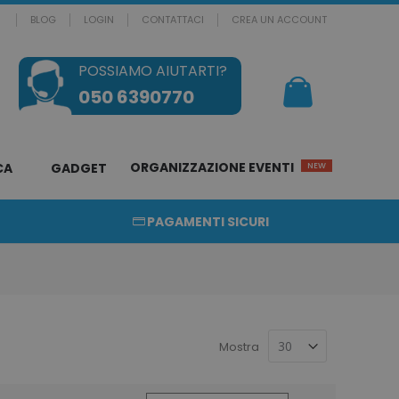
BLOG
LOGIN
CONTATTACI
CREA UN ACCOUNT
POSSIAMO AIUTARTI?
Il mio Carrello
050 6390770
ORGANIZZAZIONE EVENTI
CA
GADGET
NEW
PAGAMENTI SICURI
Mostra