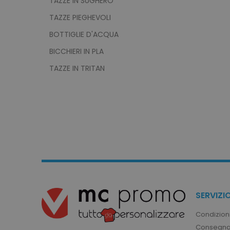
TAZZE IN SUGHERO
product_data_storage
TAZZE PIEGHEVOLI
BOTTIGLIE D'ACQUA
CookieScriptConsent
BICCHIERI IN PLA
TAZZE IN TRITAN
PHPSESSID
recently_viewed_product
recently_compared_prod
SERVIZIO
Condizioni
Consegna