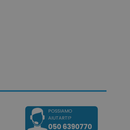
azione per i dati di
odotti visualizzati di
.
tilizzato dal servizio
r ricordare le
so sui cookie dei
io che il banner dei
ipt.com funzioni
pplicazioni basate sul
tta di un identificatore
er mantenere le variabili
 Normalmente è un
modo casuale, il modo in
uò essere specifico per il
sempio è mantenere uno
un utente tra le pagine.
dotto dei prodotti
e per una facile
dotto dei prodotti
POSSIAMO
denza per una facile
AIUTARTI?
050 6390770