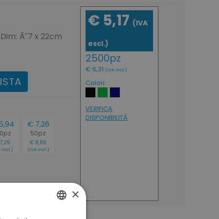
€ 5,17
(IVA
- Dim: Ã˜7 x 22cm
escl.)
2500pz
€ 6,31
(IVA incl.)
ISTA
Colori
VERIFICA
DISPONIBILITÁ
5,94
€ 7,26
00pz
50pz
7,25
€ 8,86
 incl.)
(IVA incl.)
×