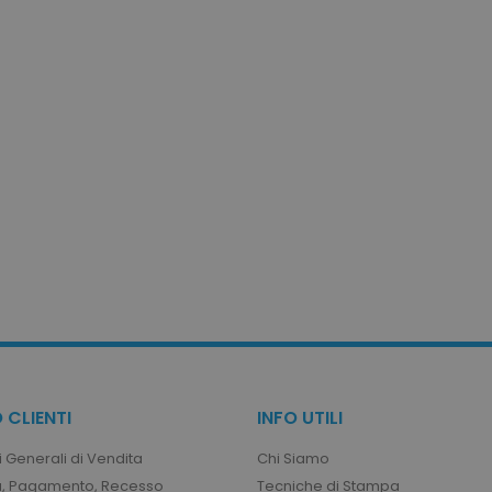
1 ora
Memorizza la configur
Adobe Inc.
prodotto relativi ai pr
www.tuttodapersonalizzare.it
recente / confrontati
1 mese
Questo cookie viene u
CookieScript
Cookie-Script.com pe
www.tuttodapersonalizzare.it
preferenze di consen
visitatori. È necessar
cookie di Cookie-Scr
correttamente.
1 ora
Cookie generato da a
PHP.net
linguaggio PHP. Si tra
.www.tuttodapersonalizzare.it
generico utilizzato p
di sessione utente.
numero generato in 
cui viene utilizzato p
sito, ma un buon e
stato di accesso per 
1 ora
Memorizza gli ID pro
Adobe Inc.
visualizzati di recent
www.tuttodapersonalizzare.it
navigazione.
uct_previous
1 ora
Memorizza gli ID pro
Adobe Inc.
 CLIENTI
INFO UTILI
confrontati in prece
www.tuttodapersonalizzare.it
navigazione.
 Generali di Vendita
Chi Siamo
, Pagamento, Recesso
Tecniche di Stampa