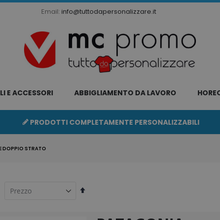
Email:
info@tuttodapersonalizzare.it
LI E ACCESSORI
ABBIGLIAMENTO DA LAVORO
HORE
PRODOTTI COMPLETAMENTE PERSONALIZZABILI
 DOPPIO STRATO
Imposta
la
direzione
decrescente