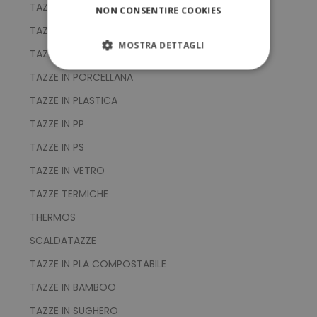
TAZZE IN ARGILLA
NON CONSENTIRE COOKIES
TAZZE IN CERAMICA
MOSTRA DETTAGLI
TAZZE IN METALLO
STRETTAMENTE NECESSARI
TAZZE IN PORCELLANA
TAZZE IN PLASTICA
PERFORMANCE
TAZZE IN PP
TARGETING
TAZZE IN PS
TAZZE IN VETRO
FUNZIONALITÀ
TAZZE TERMICHE
NON CLASSIFICATI
THERMOS
SCALDATAZZE
TAZZE IN PLA COMPOSTABILE
Strettamente necessari
Performance
TAZZE IN BAMBOO
Targeting
Funzionalità
TAZZE IN SUGHERO
Non classificati