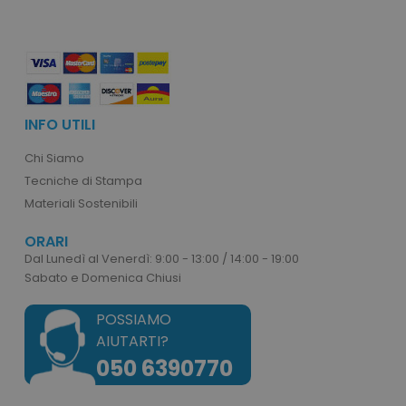
mage-messages
Adobe Inc.
www.tuttodapersonali
INFO UTILI
Chi Siamo
Tecniche di Stampa
Materiali Sostenibili
ORARI
Dal Lunedì al Venerdì: 9:00 - 13:00 / 14:00 - 19:00
Sabato e Domenica Chiusi
product_data_storage
POSSIAMO
Adobe Inc.
www.tuttodapersonali
AIUTARTI?
050 6390770