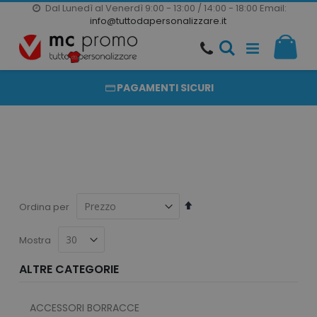
Dal Lunedì al Venerdì 9:00 - 13:00 / 14:00 - 18:00
Email:
20000 PRODOTTI
info@tuttodapersonalizzare.it
Salta
Il m
al
PRODOTTI COMPLETAMENTE PERSONALIZZABILI
contenuto
PAGAMENTI SICURI
Imposta
Ordina per
la
direzione
Mostra
decrescente
ALTRE CATEGORIE
ACCESSORI BORRACCE