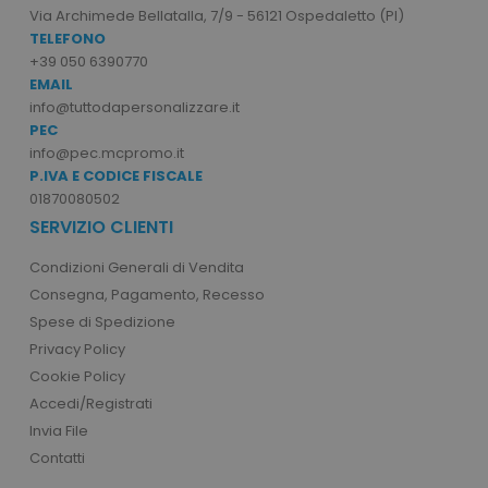
recently_viewed_product_previous
Adobe Inc.
Via Archimede Bellatalla, 7/9 - 56121 Ospedaletto (PI)
Google Privacy Policy
www.tuttodapersonali
TELEFONO
+39 050 6390770
EMAIL
info@tuttodapersonalizzare.it
PEC
recently_compared_product
Adobe Inc.
www.tuttodapersonali
info@pec.mcpromo.it
P.IVA E CODICE FISCALE
01870080502
SERVIZIO CLIENTI
private_content_version
Adobe Inc.
www.tuttodapersonali
Condizioni Generali di Vendita
Consegna, Pagamento, Recesso
Spese di Spedizione
Privacy Policy
Cookie Policy
Accedi/Registrati
mage-cache-storage
Adobe Inc.
Invia File
www.tuttodapersonali
Contatti