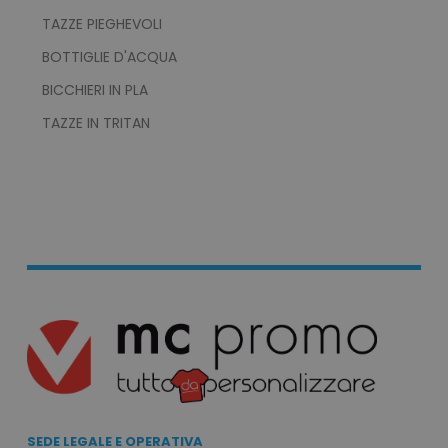
TAZZE PIEGHEVOLI
I cookie strettamente necessari consentono le
funzionalità principali del sito web come
BOTTIGLIE D'ACQUA
l'accesso dell'utente e la gestione dell'account.
Il sito web non può essere utilizzato
BICCHIERI IN PLA
correttamente senza i cookie strettamente
necessari.
TAZZE IN TRITAN
Nome
Provider
/
Dominio
utm_source
www.tuttodapersonali
utm_campaign
www.tuttodapersonali
mage-cache-sessid
Adobe Inc.
www.tuttodapersonali
SEDE LEGALE E OPERATIVA