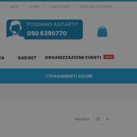
BLOG
LOGIN
CONTATTACI
CREA UN ACCOUNT
POSSIAMO AIUTARTI?
Il mio Carrello
050 6390770
ORGANIZZAZIONE EVENTI
CA
GADGET
NEW
PAGAMENTI SICURI
Mostra