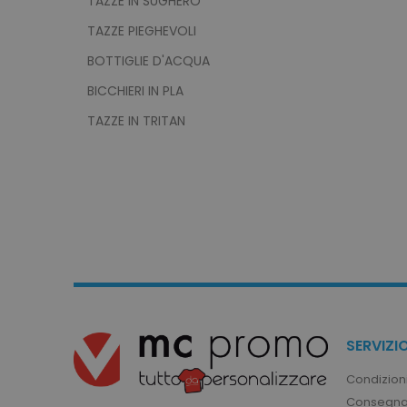
TAZZE IN SUGHERO
product_data_storage
TAZZE PIEGHEVOLI
BOTTIGLIE D'ACQUA
CookieScriptConsent
BICCHIERI IN PLA
TAZZE IN TRITAN
PHPSESSID
recently_viewed_product
recently_compared_prod
SERVIZIO
Condizioni
Consegna