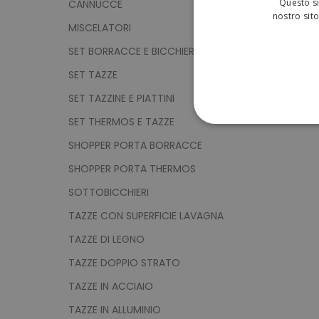
Questo si
CANNUCCE
nostro sito
MISCELATORI
SET BORRACCE E BICCHIERI
SET TAZZE
SET TAZZINE E PIATTINI
SET THERMOS E TAZZE
STRETTAMENTE 
SHOPPER PORTA BORRACCE
NON CLASSIFICA
SHOPPER PORTA THERMOS
SOTTOBICCHIERI
TAZZE CON SUPERFICIE LAVAGNA
Strett
TAZZE DI LEGNO
I cookie strettamente neces
TAZZE DOPPIO STRATO
sito web non può essere ut
TAZZE IN ACCIAIO
Nome
TAZZE IN ALLUMINIO
utm_source