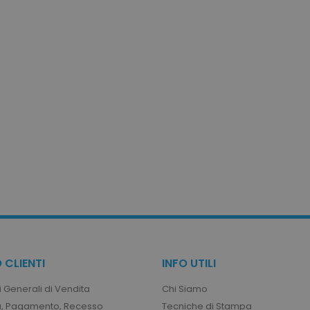
1 ora
Memorizza la configur
Adobe Inc.
prodotto relativi ai pr
www.tuttodapersonalizzare.it
recente / confrontati
1 mese
Questo cookie viene u
CookieScript
Cookie-Script.com pe
www.tuttodapersonalizzare.it
preferenze di consen
visitatori. È necessar
cookie di Cookie-Scr
correttamente.
1 ora
Cookie generato da a
PHP.net
linguaggio PHP. Si tra
.www.tuttodapersonalizzare.it
generico utilizzato p
di sessione utente.
numero generato in 
cui viene utilizzato p
sito, ma un buon e
stato di accesso per 
1 ora
Memorizza gli ID pro
Adobe Inc.
visualizzati di recent
www.tuttodapersonalizzare.it
navigazione.
uct_previous
1 ora
Memorizza gli ID pro
Adobe Inc.
 CLIENTI
INFO UTILI
confrontati in prece
www.tuttodapersonalizzare.it
navigazione.
 Generali di Vendita
Chi Siamo
, Pagamento, Recesso
Tecniche di Stampa