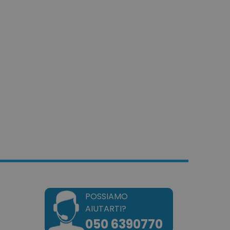
azione per i dati di
odotti visualizzati di
.
tilizzato dal servizio
r ricordare le
so sui cookie dei
io che il banner dei
ipt.com funzioni
pplicazioni basate sul
tta di un identificatore
er mantenere le variabili
 Normalmente è un
modo casuale, il modo in
uò essere specifico per il
sempio è mantenere uno
un utente tra le pagine.
dotto dei prodotti
e per una facile
dotto dei prodotti
POSSIAMO
denza per una facile
AIUTARTI?
050 6390770