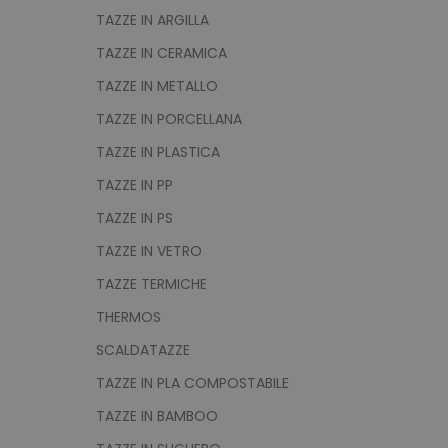
utm_campaign
TAZZE IN ARGILLA
mage-cache-sessid
TAZZE IN CERAMICA
TAZZE IN METALLO
TAZZE IN PORCELLANA
recently_viewed_product
TAZZE IN PLASTICA
Google Priv
TAZZE IN PP
recently_compared_prod
TAZZE IN PS
private_content_version
TAZZE IN VETRO
TAZZE TERMICHE
mage-cache-storage
THERMOS
SCALDATAZZE
mage-messages
TAZZE IN PLA COMPOSTABILE
TAZZE IN BAMBOO