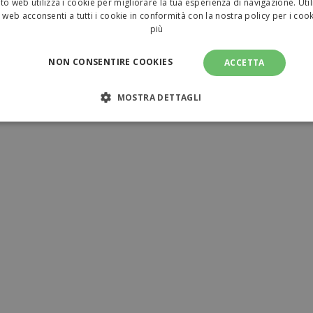
to web utilizza i cookie per migliorare la tua esperienza di navigazione. Util
 web acconsenti a tutti i cookie in conformità con la nostra policy per i coo
più
NON CONSENTIRE COOKIES
ACCETTA
MOSTRA DETTAGLI
NECESSARI
PERFORMANCE
TARGETING
FUNZI
TI
amente necessari
Performance
Targeting
Funzionalità
Non clas
sari consentono le funzionalità principali del sito web come l'accesso dell'utente e l
ilizzato correttamente senza i cookie strettamente necessari.
Provider
/
Dominio
Scadenza
Descrizione
www.tuttodapersonalizzare.it
1 mese