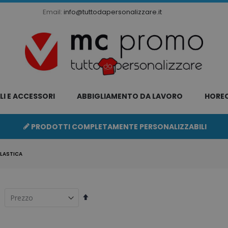
Email:
info@tuttodapersonalizzare.it
LI E ACCESSORI
ABBIGLIAMENTO DA LAVORO
HORE
PRODOTTI COMPLETAMENTE PERSONALIZZABILI
PLASTICA
Imposta
la
direzione
decrescente