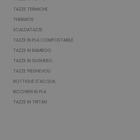
TAZZE TERMICHE
THERMOS
SCALDATAZZE
recently_viewed_product_previous
Adobe Inc.
Google Privacy Policy
www.tuttodapersonali
TAZZE IN PLA COMPOSTABILE
TAZZE IN BAMBOO
TAZZE IN SUGHERO
recently_compared_product
Adobe Inc.
TAZZE PIEGHEVOLI
www.tuttodapersonali
BOTTIGLIE D'ACQUA
BICCHIERI IN PLA
private_content_version
Adobe Inc.
www.tuttodapersonali
TAZZE IN TRITAN