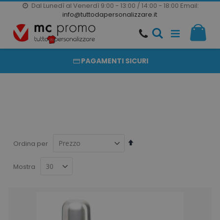
Dal Lunedì al Venerdì 9:00 - 13:00 / 14:00 - 18:00
Email:
20000 PRODOTTI
info@tuttodapersonalizzare.it
Salta
Il m
al
PRODOTTI COMPLETAMENTE PERSONALIZZABILI
contenuto
PAGAMENTI SICURI
Imposta
Ordina per
la
direzione
Mostra
decrescente