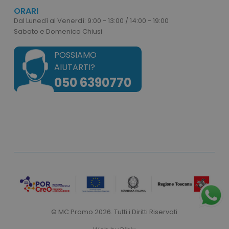
ORARI
Dal Lunedì al Venerdì: 9:00 - 13:00 / 14:00 - 19:00
Sabato e Domenica Chiusi
POSSIAMO
AIUTARTI?
050 6390770
recently_viewed_product
Adobe Inc.
www.tuttodapersonali
recently_compared_product_previous
© MC Promo 2026. Tutti i Diritti Riservati
Adobe Inc.
www.tuttodapersonali