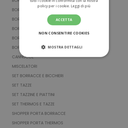
BORRACCE IN PVC
tutti i cookie in conformità con la nostra
policy per i cookie.
Leggi di più
BORRACCE IN RPET
BORRACCE IN TRITAN
ACCETTA
BORRACCE IN VETRO
NON CONSENTIRE COOKIES
BORRACCE MULTIFUNZIONE
BORRACCIA DOPPIO STRATO
MOSTRA DETTAGLI
CANNUCCE
STRETTAMENTE NECESSARI
MISCELATORI
PERFORMANCE
SET BORRACCE E BICCHIERI
SET TAZZE
TARGETING
SET TAZZINE E PIATTINI
FUNZIONALITÀ
SET THERMOS E TAZZE
SHOPPER PORTA BORRACCE
NON CLASSIFICATI
SHOPPER PORTA THERMOS