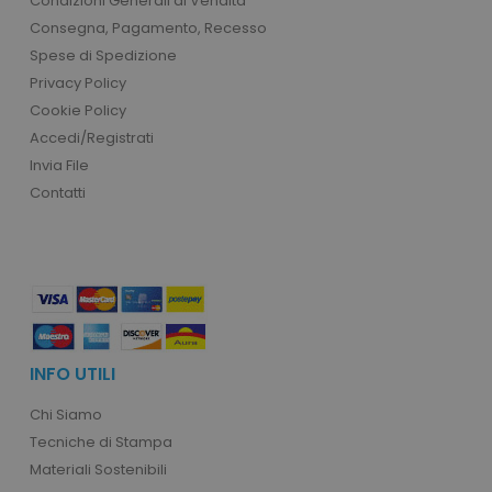
Condizioni Generali di Vendita
product_data_storage
Adobe Inc.
www.tuttodapersonali
Consegna, Pagamento, Recesso
Spese di Spedizione
Privacy Policy
Cookie Policy
Accedi/Registrati
CookieScriptConsent
CookieScript
www.tuttodapersonali
Invia File
Contatti
INFO UTILI
Chi Siamo
PHPSESSID
PHP.net
.www.tuttodapersonali
Tecniche di Stampa
Materiali Sostenibili