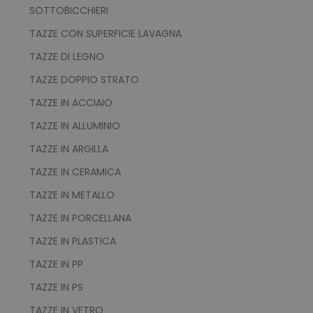
SOTTOBICCHIERI
Strettamente necessari
Performance
TAZZE CON SUPERFICIE LAVAGNA
Targeting
Funzionalità
TAZZE DI LEGNO
Non classificati
TAZZE DOPPIO STRATO
I cookie strettamente necessari consentono le
TAZZE IN ACCIAIO
funzionalità principali del sito web come
l'accesso dell'utente e la gestione dell'account.
TAZZE IN ALLUMINIO
Il sito web non può essere utilizzato
correttamente senza i cookie strettamente
TAZZE IN ARGILLA
necessari.
TAZZE IN CERAMICA
Nome
Provider
/
Dominio
utm_source
www.tuttodapersonali
TAZZE IN METALLO
utm_campaign
www.tuttodapersonali
TAZZE IN PORCELLANA
mage-cache-sessid
Adobe Inc.
TAZZE IN PLASTICA
www.tuttodapersonali
TAZZE IN PP
TAZZE IN PS
TAZZE IN VETRO