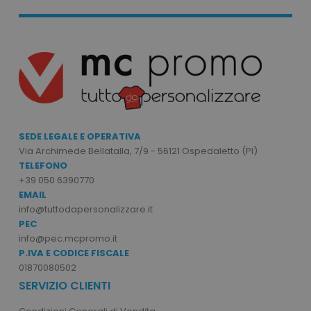
mage-cache-storage
Adobe Inc.
www.tuttodapersonali
SEDE LEGALE E OPERATIVA
mage-messages
Adobe Inc.
www.tuttodapersonali
Via Archimede Bellatalla, 7/9 - 56121 Ospedaletto (PI)
TELEFONO
+39 050 6390770
EMAIL
info@tuttodapersonalizzare.it
PEC
info@pec.mcpromo.it
P.IVA E CODICE FISCALE
01870080502
SERVIZIO CLIENTI