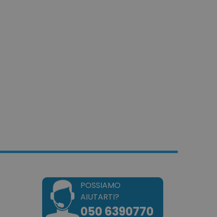
azione per i dati di
odotti visualizzati di
.
tilizzato dal servizio
r ricordare le
so sui cookie dei
io che il banner dei
ipt.com funzioni
pplicazioni basate sul
tta di un identificatore
er mantenere le variabili
 Normalmente è un
modo casuale, il modo in
uò essere specifico per il
sempio è mantenere uno
un utente tra le pagine.
dotto dei prodotti
e per una facile
dotto dei prodotti
POSSIAMO
denza per una facile
AIUTARTI?
050 6390770