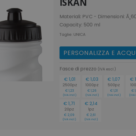
ISKAN
Materiali: PVC - Dimensioni: Ã
Capacity: 500 ml
Taglie:
UNICA
PERSONALIZZA E ACQU
Fasce di prezzo
(IVA escl.)
€ 1,01
€ 1,03
€ 1,07
€ 1
2500pz
1000pz
500pz
10
€ 1,23
€ 1,26
€ 1,31
€ 1
(IVA incl.)
(IVA incl.)
(IVA incl.)
(IVA 
€ 1,71
€ 2,14
20pz
1pz
€ 2,09
€ 2,61
(IVA incl.)
(IVA incl.)