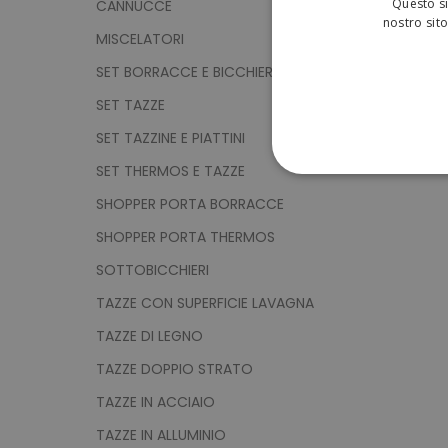
Questo si
CANNUCCE
nostro sito
MISCELATORI
SET BORRACCE E BICCHIERI
SET TAZZE
SET TAZZINE E PIATTINI
SET THERMOS E TAZZE
STRETTAMENTE 
SHOPPER PORTA BORRACCE
NON CLASSIFICA
SHOPPER PORTA THERMOS
SOTTOBICCHIERI
TAZZE CON SUPERFICIE LAVAGNA
Strett
TAZZE DI LEGNO
I cookie strettamente neces
TAZZE DOPPIO STRATO
sito web non può essere ut
TAZZE IN ACCIAIO
Nome
TAZZE IN ALLUMINIO
utm_source