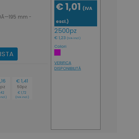
€ 1,01
(IVA
¸60Ã—195 mm -
escl.)
2500pz
€ 1,23
(IVA incl.)
Colori
ISTA
VERIFICA
DISPONIBILITÁ
,16
€ 1,41
0pz
50pz
,42
€ 1,72
incl.)
(IVA incl.)