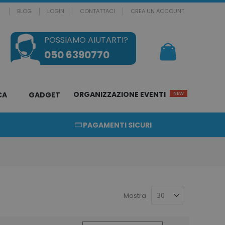
BLOG
LOGIN
CONTATTACI
CREA UN ACCOUNT
POSSIAMO AIUTARTI?
Il mio Carrello
050 6390770
ORGANIZZAZIONE EVENTI
CA
GADGET
NEW
PAGAMENTI SICURI
Mostra