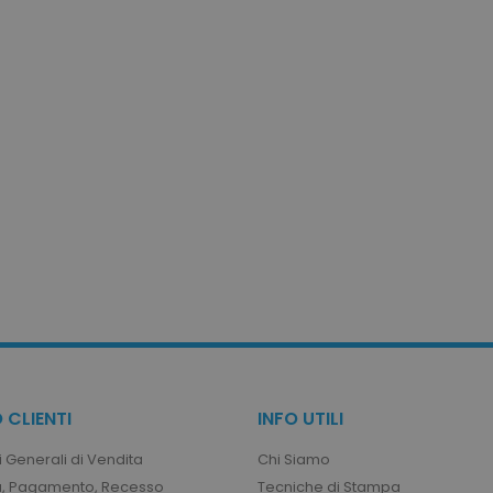
1 ora
Memorizza la configur
Adobe Inc.
prodotto relativi ai pr
www.tuttodapersonalizzare.it
recente / confrontati
1 mese
Questo cookie viene u
CookieScript
Cookie-Script.com pe
www.tuttodapersonalizzare.it
preferenze di consen
visitatori. È necessar
cookie di Cookie-Scr
correttamente.
1 ora
Cookie generato da a
PHP.net
linguaggio PHP. Si tra
.www.tuttodapersonalizzare.it
generico utilizzato p
di sessione utente.
numero generato in 
cui viene utilizzato p
sito, ma un buon e
stato di accesso per 
1 ora
Memorizza gli ID pro
Adobe Inc.
visualizzati di recent
www.tuttodapersonalizzare.it
navigazione.
uct_previous
1 ora
Memorizza gli ID pro
Adobe Inc.
 CLIENTI
INFO UTILI
confrontati in prece
www.tuttodapersonalizzare.it
navigazione.
 Generali di Vendita
Chi Siamo
, Pagamento, Recesso
Tecniche di Stampa