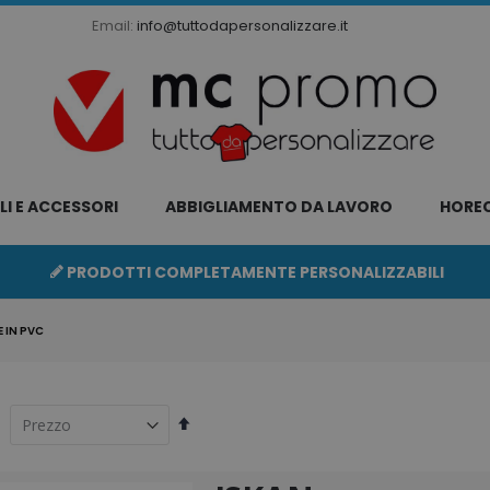
Email:
info@tuttodapersonalizzare.it
LI E ACCESSORI
ABBIGLIAMENTO DA LAVORO
HORE
PRODOTTI COMPLETAMENTE PERSONALIZZABILI
 IN PVC
Imposta
la
direzione
decrescente