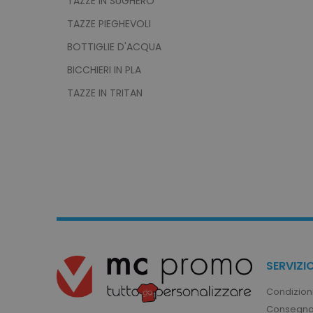
TAZZE IN SUGHERO
product_data_storage
TAZZE PIEGHEVOLI
BOTTIGLIE D'ACQUA
CookieScriptConsent
BICCHIERI IN PLA
TAZZE IN TRITAN
PHPSESSID
recently_viewed_product
recently_compared_prod
SERVIZIO
Condizioni
Consegna