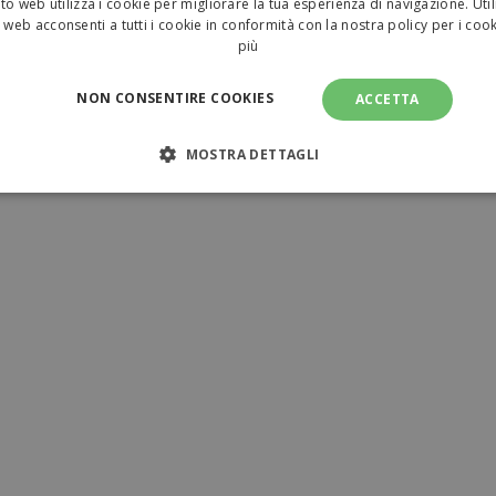
to web utilizza i cookie per migliorare la tua esperienza di navigazione. Util
 web acconsenti a tutti i cookie in conformità con la nostra policy per i coo
più
NON CONSENTIRE COOKIES
ACCETTA
MOSTRA DETTAGLI
NECESSARI
PERFORMANCE
TARGETING
FUNZI
TI
amente necessari
Performance
Targeting
Funzionalità
Non clas
sari consentono le funzionalità principali del sito web come l'accesso dell'utente e l
ilizzato correttamente senza i cookie strettamente necessari.
Provider
/
Dominio
Scadenza
Descrizione
www.tuttodapersonalizzare.it
1 mese