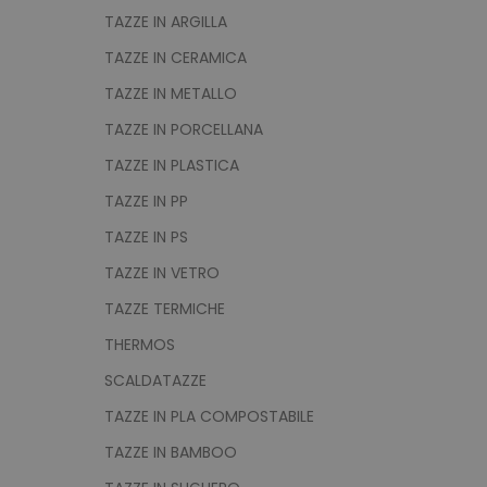
utm_campaign
TAZZE IN ARGILLA
mage-cache-sessid
TAZZE IN CERAMICA
TAZZE IN METALLO
TAZZE IN PORCELLANA
recently_viewed_product
TAZZE IN PLASTICA
Google Priv
TAZZE IN PP
recently_compared_prod
TAZZE IN PS
private_content_version
TAZZE IN VETRO
TAZZE TERMICHE
mage-cache-storage
THERMOS
SCALDATAZZE
mage-messages
TAZZE IN PLA COMPOSTABILE
TAZZE IN BAMBOO