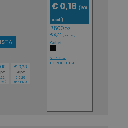
€ 0,16
(IVA
escl.)
2500pz
€ 0,20
(IVA incl.)
ISTA
Colori
VERIFICA
DISPONIBILITÁ
,18
€ 0,23
0pz
50pz
,22
€ 0,28
incl.)
(IVA incl.)