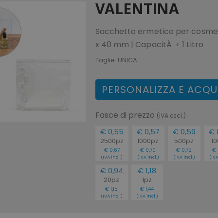
VALENTINA
Sacchetto ermetico per cosmeti
x 40 mm | CapacitÃ < 1 Litro
Taglie:
UNICA
PERSONALIZZA E ACQU
Fasce di prezzo
(IVA escl.)
€ 0,55
€ 0,57
€ 0,59
€ 
2500pz
1000pz
500pz
1
€ 0,67
€ 0,70
€ 0,72
€ 
(IVA incl.)
(IVA incl.)
(IVA incl.)
(IVA
€ 0,94
€ 1,18
20pz
1pz
€ 1,15
€ 1,44
(IVA incl.)
(IVA incl.)