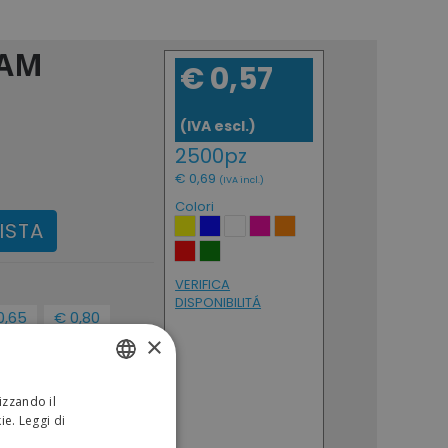
IAM
€ 0,57
(IVA escl.)
2500pz
€ 0,69
(IVA incl.)
Colori
ISTA
VERIFICA
DISPONIBILITÁ
0,65
€ 0,80
0pz
50pz
×
0,79
€ 0,98
 incl.)
(IVA incl.)
izzando il
ITALIAN
kie.
Leggi di
ENGLISH