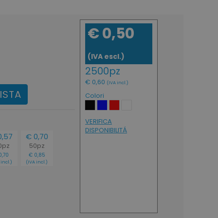
€ 0,50
(IVA escl.)
2500pz
€ 0,60
(IVA incl.)
ISTA
Colori
VERIFICA
DISPONIBILITÁ
0,57
€ 0,70
0pz
50pz
0,70
€ 0,85
incl.)
(IVA incl.)