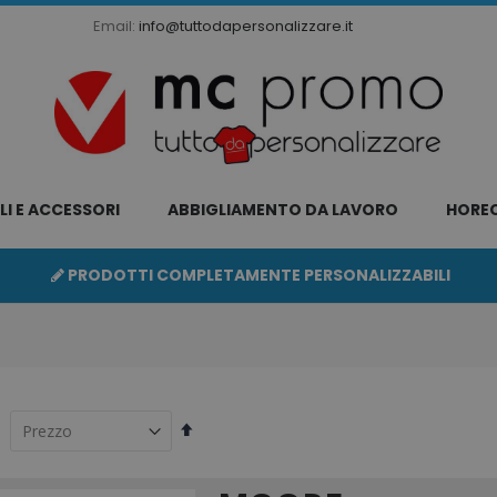
Email:
info@tuttodapersonalizzare.it
LI E ACCESSORI
ABBIGLIAMENTO DA LAVORO
HORE
PRODOTTI COMPLETAMENTE PERSONALIZZABILI
Imposta
la
direzione
decrescente