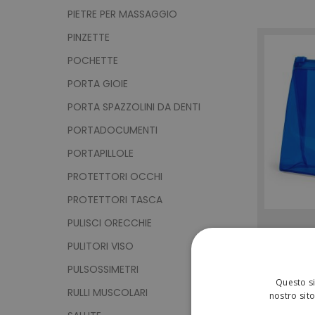
PIETRE PER MASSAGGIO
PINZETTE
POCHETTE
PORTA GIOIE
PORTA SPAZZOLINI DA DENTI
PORTADOCUMENTI
PORTAPILLOLE
PROTETTORI OCCHI
PROTETTORI TASCA
PULISCI ORECCHIE
PULITORI VISO
PULSOSSIMETRI
Questo si
RULLI MUSCOLARI
nostro sito