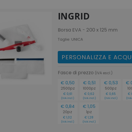
INGRID
Borsa EVA - 200 x 125 mm
Taglie:
UNICA
PERSONALIZZA E ACQU
Fasce di prezzo
(IVA escl.)
€ 0,50
€ 0,51
€ 0,53
€ 
2500pz
1000pz
500pz
10
€ 0,61
€ 0,62
€ 0,65
€ 
(IVA incl.)
(IVA incl.)
(IVA incl.)
(IVA 
€ 0,84
€ 1,05
20pz
1pz
€ 1,02
€ 1,28
(IVA incl.)
(IVA incl.)