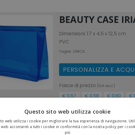
BEAUTY CASE IR
Dimensioni: 17 x 4,5 x 12,5 cm
PVC
Taglie:
UNICA
PERSONALIZZA E ACQU
Fasce di prezzo
(IVA escl.)
€ 0,57
€ 0,58
€ 0,60
€ 
2500pz
1000pz
500pz
10
€ 0,70
€ 0,71
€ 0,73
€ 
Questo sito web utilizza cookie
(IVA incl.)
(IVA incl.)
(IVA incl.)
(IVA
€ 0,97
€ 1,21
to web utilizza i cookie per migliorare la tua esperienza di navigazione. Util
20pz
1pz
 web acconsenti a tutti i cookie in conformità con la nostra policy per i coo
€ 1,18
€ 1,48
più