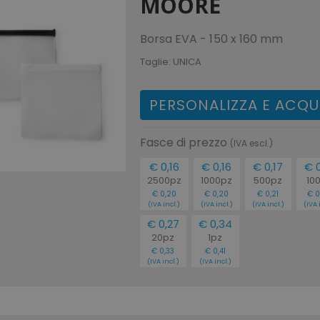
MOORE
Borsa EVA - 150 x 160 mm
Taglie:
UNICA
PERSONALIZZA E ACQU
Fasce di prezzo
(IVA escl.)
€ 0,16
€ 0,16
€ 0,17
€ 0
2500pz
1000pz
500pz
10
€ 0,20
€ 0,20
€ 0,21
€ 0
(IVA incl.)
(IVA incl.)
(IVA incl.)
(IVA 
€ 0,27
€ 0,34
20pz
1pz
€ 0,33
€ 0,41
(IVA incl.)
(IVA incl.)