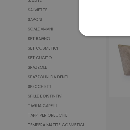
SALUTE
SALVIETTE
SAPONI
SCALDAMANI
SET BAGNO
STRETTAMENTE 
SET COSMETICI
NON CLASSIFICA
SET CUCITO
SPAZZOLE
SPAZZOLINI DA DENTI
Strett
SPECCHIETTI
I cookie strettamente neces
sito web non può essere ut
SPILLE E DISTINTIVI
Nome
TAGLIA CAPELLI
utm_source
TAPPI PER ORECCHIE
utm_campaign
TEMPERA MATITE COSMETICI
mage-cache-sessid