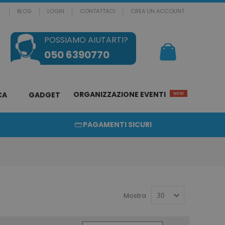
BLOG
LOGIN
CONTATTACI
CREA UN ACCOUNT
POSSIAMO AIUTARTI?
Il mio Carrello
050 6390770
ORGANIZZAZIONE EVENTI
CA
GADGET
NEW
PAGAMENTI SICURI
Mostra