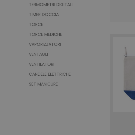
TERMOMETRI DIGITALI
TIMER DOCCIA
TORCE
recently_viewed_product
TORCE MEDICHE
Google Priv
recently_compared_prod
VAPORIZZATORI
VENTAGLI
private_content_version
VENTILATORI
CANDELE ELETTRICHE
mage-cache-storage
SET MANICURE
mage-messages
product_data_storage