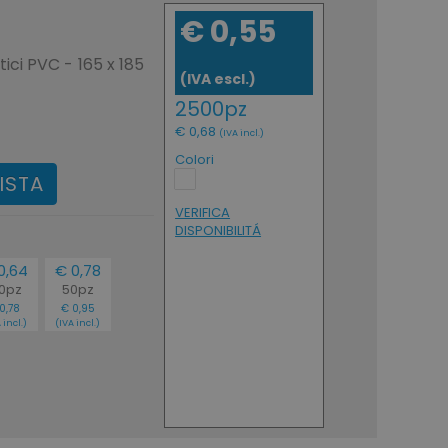
€ 0,55
ci PVC - 165 x 185
(IVA escl.)
2500pz
€ 0,68
(IVA incl.)
Colori
ISTA
VERIFICA
DISPONIBILITÁ
0,64
€ 0,78
00pz
50pz
0,78
€ 0,95
 incl.)
(IVA incl.)