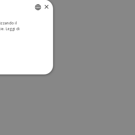
×
izzando il
ITALIAN
kie.
Leggi di
ENGLISH
ONALITÀ
sificati
a gestione dell'account. Il