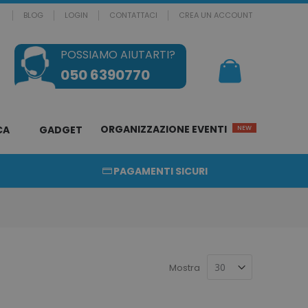
BLOG
LOGIN
CONTATTACI
CREA UN ACCOUNT
POSSIAMO AIUTARTI?
Il mio Carrello
050 6390770
ORGANIZZAZIONE EVENTI
CA
GADGET
NEW
PAGAMENTI SICURI
Mostra