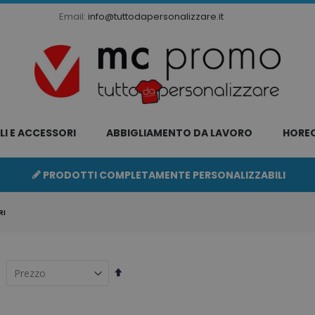
Email:
info@tuttodapersonalizzare.it
LI E ACCESSORI
ABBIGLIAMENTO DA LAVORO
HORE
PRODOTTI COMPLETAMENTE PERSONALIZZABILI
RI
Imposta
la
direzione
decrescente