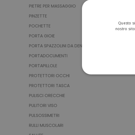
PIETRE PER MASSAGGIO
PINZETTE
Questo si
POCHETTE
nostro sito
PORTA GIOIE
PORTA SPAZZOLINI DA DENTI
PORTADOCUMENTI
PORTAPILLOLE
PROTETTORI OCCHI
STRETTAMENTE 
PROTETTORI TASCA
NON CLASSIFICA
PULISCI ORECCHIE
PULITORI VISO
PULSOSSIMETRI
Strett
RULLI MUSCOLARI
I cookie strettamente neces