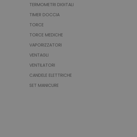
TERMOMETRI DIGITALI
TIMER DOCCIA
TORCE
product_data_storage
TORCE MEDICHE
VAPORIZZATORI
CookieScriptConsent
VENTAGLI
VENTILATORI
CANDELE ELETTRICHE
PHPSESSID
SET MANICURE
recently_viewed_product
recently_compared_prod