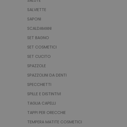
SALUTE
sito web non può essere ut
SALVIETTE
Nome
utm_source
SAPONI
utm_campaign
SCALDAMANI
mage-cache-sessid
SET BAGNO
SET COSMETICI
SET CUCITO
recently_viewed_product
SPAZZOLE
Google Priv
recently_compared_prod
SPAZZOLINI DA DENTI
SPECCHIETTI
private_content_version
SPILLE E DISTINTIVI
TAGLIA CAPELLI
mage-cache-storage
TAPPI PER ORECCHIE
TEMPERA MATITE COSMETICI
mage-messages