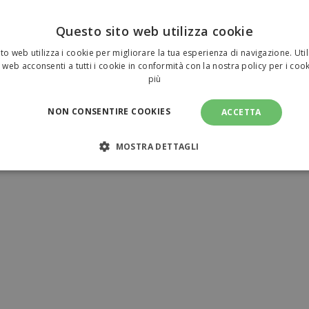
Questo sito web utilizza cookie
to web utilizza i cookie per migliorare la tua esperienza di navigazione. Util
 web acconsenti a tutti i cookie in conformità con la nostra policy per i coo
più
NON CONSENTIRE COOKIES
ACCETTA
MOSTRA DETTAGLI
NECESSARI
PERFORMANCE
TARGETING
FUNZI
TI
amente necessari
Performance
Targeting
Funzionalità
Non clas
sari consentono le funzionalità principali del sito web come l'accesso dell'utente e l