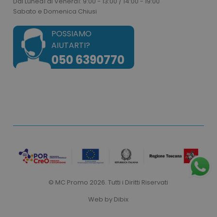
Dal Lunedì al Venerdì: 9:00 - 13:00 / 14:00 - 19:00
Sabato e Domenica Chiusi
mage-cache-storage
Adobe Inc.
www.tuttodapersonali
POSSIAMO
AIUTARTI?
050 6390770
mage-cache-sessid
Adobe Inc.
www.tuttodapersonali
© MC Promo 2026. Tutti i Diritti Riservati
Web by
Dibix
recently_viewed_product
Adobe Inc.
www.tuttodapersonali