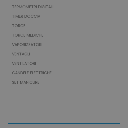
TERMOMETRI DIGITALI
Strettamente necessari
Performance
Targeting
Funzionalità
TIMER DOCCIA
Non classificati
TORCE
I cookie strettamente necessari consentono le
TORCE MEDICHE
funzionalità principali del sito web come
l'accesso dell'utente e la gestione dell'account.
VAPORIZZATORI
Il sito web non può essere utilizzato
correttamente senza i cookie strettamente
VENTAGLI
necessari.
VENTILATORI
Nome
Provider
/
Dominio
CANDELE ELETTRICHE
utm_source
www.tuttodapersonali
SET MANICURE
utm_campaign
www.tuttodapersonali
private_content_version
Adobe Inc.
www.tuttodapersonali