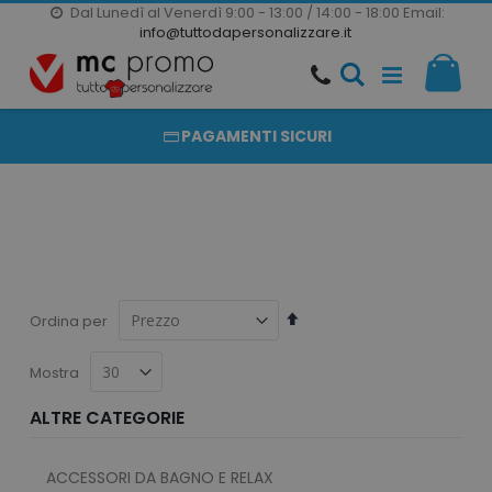
Dal Lunedì al Venerdì 9:00 - 13:00 / 14:00 - 18:00
Email:
20000 PRODOTTI
info@tuttodapersonalizzare.it
Salta
Il m
al
PRODOTTI COMPLETAMENTE PERSONALIZZABILI
contenuto
PAGAMENTI SICURI
Imposta
Ordina per
la
direzione
Mostra
decrescente
ALTRE CATEGORIE
ACCESSORI DA BAGNO E RELAX