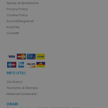
Spese di Spedizione
recently_compared_product
Adobe Inc.
Privacy Policy
www.tuttodapersonali
Cookie Policy
Accedi/Registrati
CookieScriptConsent
CookieScript
Invia File
.tuttodapersonalizzare
Contatti
INFO UTILI
Chi Siamo
product_data_storage
Adobe Inc.
Tecniche di Stampa
www.tuttodapersonali
Materiali Sostenibili
ORARI