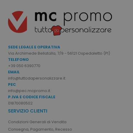
PHPSESSID
Google Privacy Policy
PHP.net
.www.tuttodapersonali
SEDE LEGALE E OPERATIVA
Via Archimede Bellatalla, 7/9 - 56121 Ospedaletto (PI)
TELEFONO
+39 050 6390770
EMAIL
info@tuttodapersonalizzare.it
PEC
info@pec.mcpromo.it
P.IVA E CODICE FISCALE
01870080502
SERVIZIO CLIENTI
Condizioni Generali di Vendita
Consegna, Pagamento, Recesso