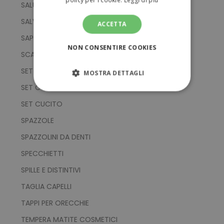
policy per i cookie.
Leggi di più
SALUTE
SALVIETTE
ACCETTA
SAPONI
NON CONSENTIRE COOKIES
SCALDAMANI
SET BAGNO
MOSTRA DETTAGLI
SET COSMETICI
STRETTAMENTE NECESSARI
SET CUCITO
PERFORMANCE
SPAZZOLE
SPAZZOLINI DA DENTI
TARGETING
SPECCHIETTI
FUNZIONALITÀ
SPILLE E DISTINTIVI
TAGLIA CAPELLI
NON CLASSIFICATI
TAPPI PER ORECCHIE
TEMPERA MATITE COSMETICI