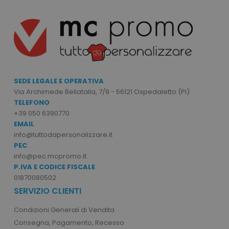
recently_viewed_product_previous
Adobe Inc.
Google Privacy Policy
www.tuttodapersonali
SEDE LEGALE E OPERATIVA
Via Archimede Bellatalla, 7/9 - 56121 Ospedaletto (PI)
TELEFONO
recently_compared_product
Adobe Inc.
www.tuttodapersonali
+39 050 6390770
EMAIL
info@tuttodapersonalizzare.it
PEC
private_content_version
Adobe Inc.
www.tuttodapersonali
info@pec.mcpromo.it
P.IVA E CODICE FISCALE
01870080502
SERVIZIO CLIENTI
Condizioni Generali di Vendita
Consegna, Pagamento, Recesso