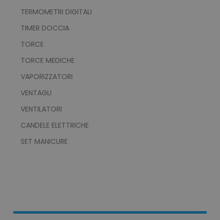
TERMOMETRI DIGITALI
Strettamente necessari
Performance
Targeting
Funzionalità
TIMER DOCCIA
Non classificati
TORCE
I cookie strettamente necessari consentono le
TORCE MEDICHE
funzionalità principali del sito web come
l'accesso dell'utente e la gestione dell'account.
VAPORIZZATORI
Il sito web non può essere utilizzato
correttamente senza i cookie strettamente
VENTAGLI
necessari.
VENTILATORI
Nome
Provider
/
Dominio
CANDELE ELETTRICHE
utm_source
www.tuttodapersonali
utm_campaign
www.tuttodapersonali
SET MANICURE
mage-cache-sessid
Adobe Inc.
www.tuttodapersonali