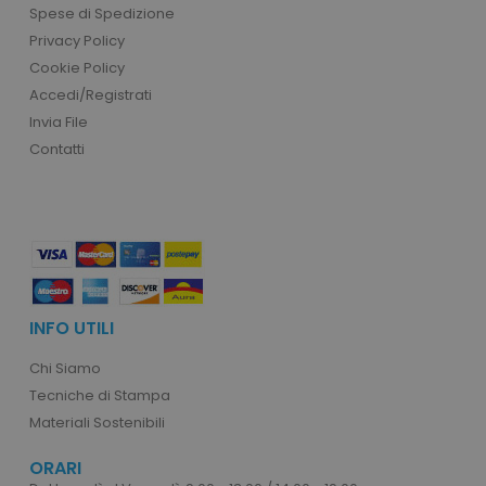
Spese di Spedizione
mage-cache-storage
Adobe Inc.
Privacy Policy
www.tuttodapersonali
Cookie Policy
Accedi/Registrati
Invia File
Contatti
mage-messages
Adobe Inc.
www.tuttodapersonali
INFO UTILI
Chi Siamo
Tecniche di Stampa
Materiali Sostenibili
ORARI
product_data_storage
Adobe Inc.
www.tuttodapersonali