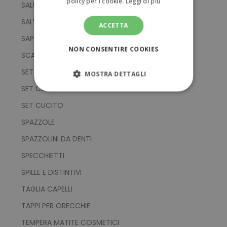
policy per i cookie.
Leggi di più
SALUTE
SALVIETTE
ACCETTA
SAPONI
NON CONSENTIRE COOKIES
SCALDAMANI
SET BAGNO
MOSTRA DETTAGLI
SET COSMETICI
STRETTAMENTE NECESSARI
SET CUCITO
PERFORMANCE
SPAZZOLE
SPAZZOLINI DA DENTI
TARGETING
SPECCHIETTI
FUNZIONALITÀ
SPILLE E DISTINTIVI
TAGLIA CAPELLI
NON CLASSIFICATI
TAPPI PER ORECCHIE
TEMPERA MATITE COSMETICI