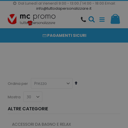
Dal Lunedì al Venerdì 9:00 - 13:00 / 14:00 - 18:00
Email:
20000 PRODOTTI
info@tuttodapersonalizzare.it
Salta
Il m
al
PRODOTTI COMPLETAMENTE PERSONALIZZABILI
contenuto
PAGAMENTI SICURI
Imposta
Ordina per
la
direzione
Mostra
decrescente
ALTRE CATEGORIE
ACCESSORI DA BAGNO E RELAX