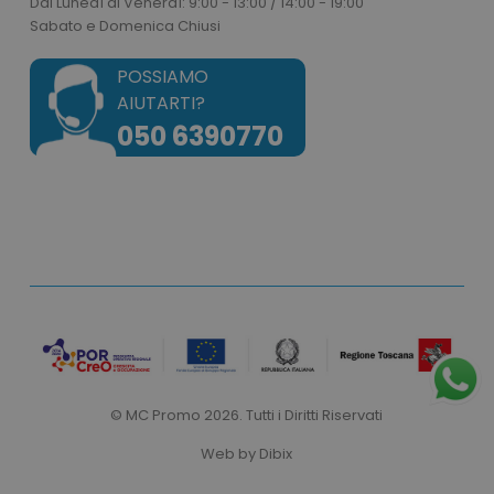
Dal Lunedì al Venerdì: 9:00 - 13:00 / 14:00 - 19:00
Sabato e Domenica Chiusi
POSSIAMO
AIUTARTI?
CookieScriptConsent
CookieScript
050 6390770
www.tuttodapersonali
PHPSESSID
PHP.net
© MC Promo 2026. Tutti i Diritti Riservati
.www.tuttodapersonali
Web by
Dibix