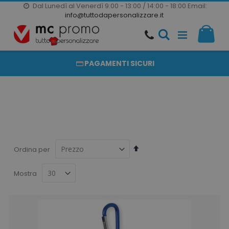
Dal Lunedì al Venerdì 9:00 - 13:00 / 14:00 - 18:00
Email:
20000 PRODOTTI
info@tuttodapersonalizzare.it
Salta
Il m
al
PRODOTTI COMPLETAMENTE PERSONALIZZABILI
contenuto
PAGAMENTI SICURI
Imposta
Ordina per
la
direzione
Mostra
decrescente