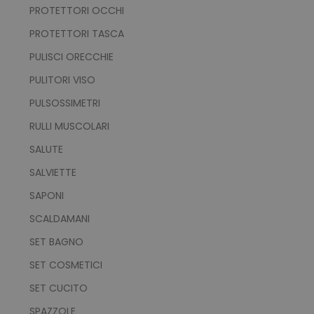
PROTETTORI OCCHI
NON CLASSIFICATI
PROTETTORI TASCA
PULISCI ORECCHIE
PULITORI VISO
Strettamente necessari
Performance
PULSOSSIMETRI
Targeting
Funzionalità
RULLI MUSCOLARI
Non classificati
SALUTE
I cookie strettamente necessari consentono le
funzionalità principali del sito web come
SALVIETTE
l'accesso dell'utente e la gestione dell'account.
Il sito web non può essere utilizzato
SAPONI
correttamente senza i cookie strettamente
necessari.
SCALDAMANI
Nome
Provider
/
Dominio
SET BAGNO
utm_source
www.tuttodapersonali
SET COSMETICI
utm_campaign
www.tuttodapersonali
SET CUCITO
mage-cache-sessid
Adobe Inc.
www.tuttodapersonali
SPAZZOLE