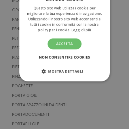
MONTATURE OCCHIALI
ITALIAN
Questo sito web utilizza i cookie per
OROLOGI DA INFERMIERI
ENGLISH
migliorare la tua esperienza di navigazione.
PANNI PULISCI OCCHIALI
Utilizzando il nostro sito web acconsenti a
tutti i cookie in conformità con la nostra
PENNELLI
policy per i cookie.
Leggi di più
PETTINI
ACCETTA
PEZZA RISCALDANTE
PIASTRE PER CAPELLI
NON CONSENTIRE COOKIES
PIETRE PER MASSAGGIO
MOSTRA DETTAGLI
PINZETTE
STRETTAMENTE NECESSARI
POCHETTE
PORTA GIOIE
PERFORMANCE
PORTA SPAZZOLINI DA DENTI
TARGETING
PORTADOCUMENTI
PORTAPILLOLE
FUNZIONALITÀ