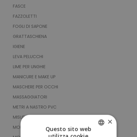
FASCE
FAZZOLETTI
FOGLI DI SAPONE
GRATTASCHIENA
IGIENE
LEVA PELUCCHI
LIME PER UNGHIE
MANICURE E MAKE UP
MASCHERE PER OCCHI
MASSAGGIATORI
METRI A NASTRO PVC
MISURATORI
×
MOLLETTE PER CAPELLI
Questo sito web
utilizza cookie