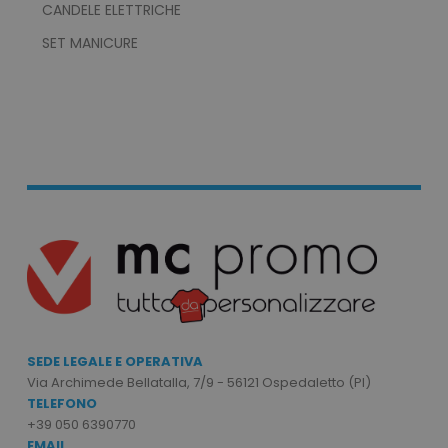
CANDELE ELETTRICHE
SET MANICURE
mage-cache-storage
Adobe Inc.
www.tuttodapersonali
mage-messages
Adobe Inc.
www.tuttodapersonali
SEDE LEGALE E OPERATIVA
Via Archimede Bellatalla, 7/9 - 56121 Ospedaletto (PI)
TELEFONO
+39 050 6390770
EMAIL