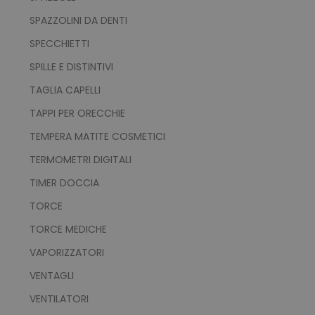
SPAZZOLINI DA DENTI
SPECCHIETTI
SPILLE E DISTINTIVI
TAGLIA CAPELLI
TAPPI PER ORECCHIE
TEMPERA MATITE COSMETICI
recently_viewed_product_previous
Adobe Inc.
Google Privacy Policy
www.tuttodapersonali
TERMOMETRI DIGITALI
TIMER DOCCIA
TORCE
recently_compared_product
Adobe Inc.
www.tuttodapersonali
TORCE MEDICHE
VAPORIZZATORI
VENTAGLI
private_content_version
Adobe Inc.
www.tuttodapersonali
VENTILATORI