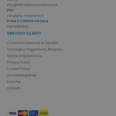
info@tuttodapersonalizzare.it
PEC
info@pec.mcpromo.it
P.IVA E CODICE FISCALE
product_data_storage
Adobe Inc.
www.tuttodapersonali
01870080502
SERVIZIO CLIENTI
Condizioni Generali di Vendita
Consegna, Pagamento, Recesso
CookieScriptConsent
CookieScript
Spese di Spedizione
www.tuttodapersonali
Privacy Policy
Cookie Policy
Accedi/Registrati
Invia File
Contatti