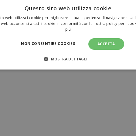
Questo sito web utilizza cookie
to web utilizza i cookie per migliorare la tua esperienza di navigazione. Util
 web acconsenti a tutti i cookie in conformità con la nostra policy per i coo
più
NON CONSENTIRE COOKIES
ACCETTA
MOSTRA DETTAGLI
NECESSARI
PERFORMANCE
TARGETING
FUNZI
TI
amente necessari
Performance
Targeting
Funzionalità
Non clas
sari consentono le funzionalità principali del sito web come l'accesso dell'utente e l
ilizzato correttamente senza i cookie strettamente necessari.