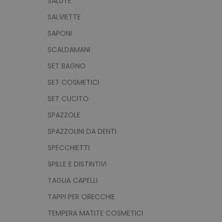
SALUTE
Nome
SALVIETTE
utm_source
SAPONI
utm_campaign
SCALDAMANI
mage-cache-sessid
SET BAGNO
SET COSMETICI
recently_viewed_product
SET CUCITO
Google Priv
SPAZZOLE
recently_compared_prod
SPAZZOLINI DA DENTI
private_content_version
SPECCHIETTI
SPILLE E DISTINTIVI
mage-cache-storage
TAGLIA CAPELLI
TAPPI PER ORECCHIE
TEMPERA MATITE COSMETICI
mage-messages