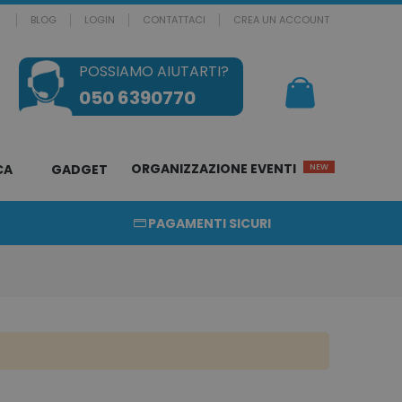
BLOG
LOGIN
CONTATTACI
CREA UN ACCOUNT
POSSIAMO AIUTARTI?
Il mio Carrello
050 6390770
ORGANIZZAZIONE EVENTI
CA
GADGET
NEW
PAGAMENTI SICURI