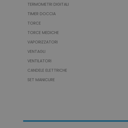
TERMOMETRI DIGITALI
TIMER DOCCIA
TORCE
product_data_storage
TORCE MEDICHE
CookieScriptConsent
VAPORIZZATORI
VENTAGLI
VENTILATORI
PHPSESSID
CANDELE ELETTRICHE
SET MANICURE
recently_viewed_product
recently_compared_prod