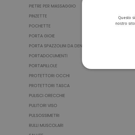
PIETRE PER MASSAGGIO
PINZETTE
Questo si
nostro sito
POCHETTE
PORTA GIOIE
PORTA SPAZZOLINI DA DENTI
PORTADOCUMENTI
PORTAPILLOLE
STRETTAMENTE 
PROTETTORI OCCHI
PROTETTORI TASCA
NON CLASSIFICA
PULISCI ORECCHIE
PULITORI VISO
Strett
PULSOSSIMETRI
RULLI MUSCOLARI
I cookie strettamente neces
sito web non può essere ut