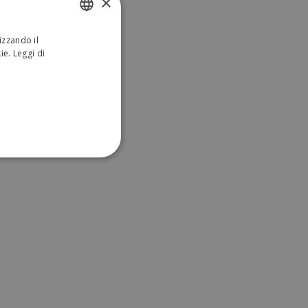
×
izzando il
ITALIAN
kie.
Leggi di
ENGLISH
ONALITÀ
sificati
a gestione dell'account. Il