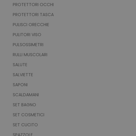
PROTETTORI OCCHI
NON CLASSIFICATI
PROTETTORI TASCA
PULISCI ORECCHIE
PULITORI VISO
Strettamente necessari
Performance
PULSOSSIMETRI
Targeting
Funzionalità
RULLI MUSCOLARI
Non classificati
SALUTE
I cookie strettamente necessari consentono le
funzionalità principali del sito web come
SALVIETTE
l'accesso dell'utente e la gestione dell'account.
Il sito web non può essere utilizzato
SAPONI
correttamente senza i cookie strettamente
necessari.
SCALDAMANI
Nome
Provider
/
Dominio
SET BAGNO
utm_source
www.tuttodapersonali
SET COSMETICI
utm_campaign
www.tuttodapersonali
SET CUCITO
mage-cache-sessid
Adobe Inc.
www.tuttodapersonali
SPAZZOLE