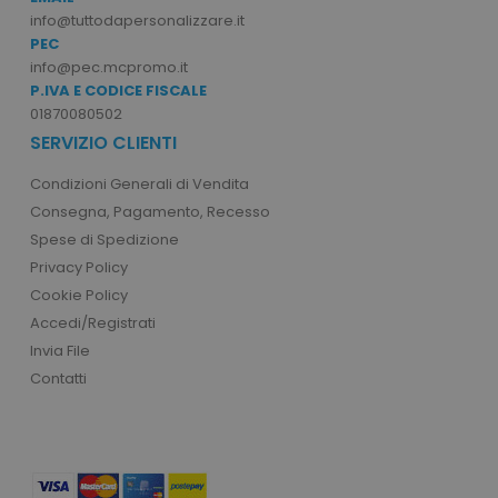
info@tuttodapersonalizzare.it
PEC
info@pec.mcpromo.it
P.IVA E CODICE FISCALE
product_data_storage
Adobe Inc.
www.tuttodapersonali
01870080502
SERVIZIO CLIENTI
Condizioni Generali di Vendita
Consegna, Pagamento, Recesso
CookieScriptConsent
CookieScript
Spese di Spedizione
www.tuttodapersonali
Privacy Policy
Cookie Policy
Accedi/Registrati
Invia File
Contatti