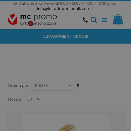
Dal Lunedì al Venerdì 9:00 - 13:00 / 14:00 - 18:00
Email:
20000 PRODOTTI
info@tuttodapersonalizzare.it
Salta
Il m
al
PRODOTTI COMPLETAMENTE PERSONALIZZABILI
contenuto
PAGAMENTI SICURI
Imposta
Ordina per
la
direzione
Mostra
decrescente