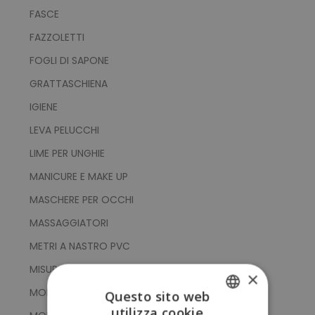
FASCE
FAZZOLETTI
FOGLI DI SAPONE
GRATTASCHIENA
IGIENE
LEVA PELUCCHI
LIME PER UNGHIE
MANICURE E MAKE UP
MASCHERE PER OCCHI
MASSAGGIATORI
METRI A NASTRO PVC
MISURATORI
×
MOLLETTE PER CAPELLI
Questo sito web
utilizza cookie