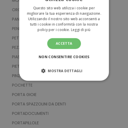
MONTATURE OCCHIALI
ITALIAN
Questo sito web utilizza i cookie per
OROLOGI DA INFERMIERI
ENGLISH
migliorare la tua esperienza di navigazione.
PANNI PULISCI OCCHIALI
Utilizzando il nostro sito web acconsenti a
tutti i cookie in conformità con la nostra
PENNELLI
policy per i cookie.
Leggi di più
PETTINI
ACCETTA
PEZZA RISCALDANTE
PIASTRE PER CAPELLI
NON CONSENTIRE COOKIES
PIETRE PER MASSAGGIO
MOSTRA DETTAGLI
PINZETTE
STRETTAMENTE NECESSARI
POCHETTE
PORTA GIOIE
PERFORMANCE
PORTA SPAZZOLINI DA DENTI
TARGETING
PORTADOCUMENTI
PORTAPILLOLE
FUNZIONALITÀ