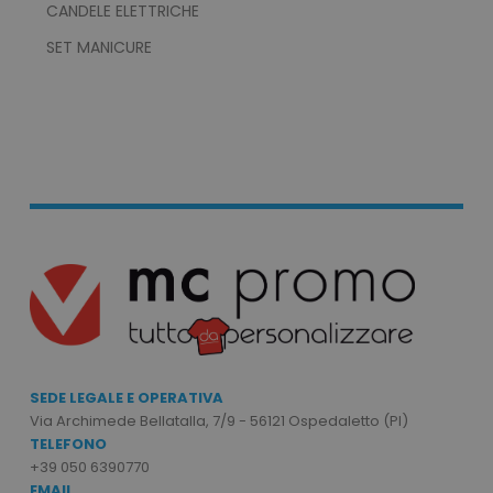
CANDELE ELETTRICHE
SET MANICURE
mage-cache-storage
Adobe Inc.
www.tuttodapersonali
mage-messages
Adobe Inc.
www.tuttodapersonali
SEDE LEGALE E OPERATIVA
Via Archimede Bellatalla, 7/9 - 56121 Ospedaletto (PI)
TELEFONO
+39 050 6390770
EMAIL