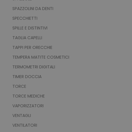
SPAZZOLINI DA DENTI
SPECCHIETTI
SPILLE E DISTINTIVI
TAGLIA CAPELLI
TAPPI PER ORECCHIE
TEMPERA MATITE COSMETICI
recently_viewed_product_previous
Adobe Inc.
Google Privacy Policy
www.tuttodapersonali
TERMOMETRI DIGITALI
TIMER DOCCIA
TORCE
recently_compared_product
Adobe Inc.
www.tuttodapersonali
TORCE MEDICHE
VAPORIZZATORI
VENTAGLI
private_content_version
Adobe Inc.
www.tuttodapersonali
VENTILATORI