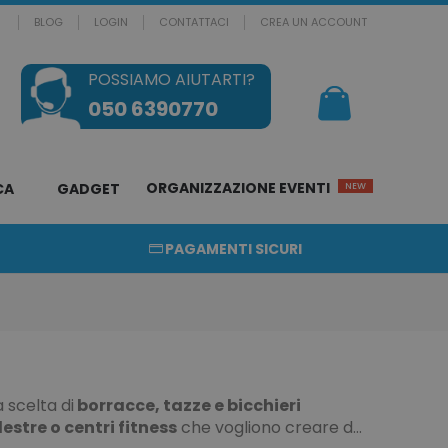
BLOG
LOGIN
CONTATTACI
CREA UN ACCOUNT
POSSIAMO AIUTARTI?
Il mio Carrello
050 6390770
ORGANIZZAZIONE EVENTI
CA
GADGET
NEW
PAGAMENTI SICURI
 scelta di
borracce, tazze e bicchieri
estre o centri fitness
che vogliono creare dei