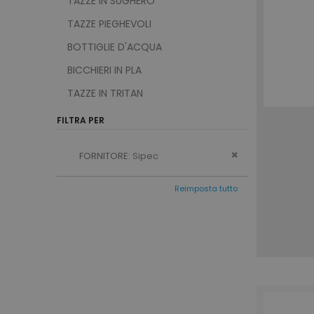
TAZZE IN SUGHERO
TAZZE PIEGHEVOLI
BOTTIGLIE D'ACQUA
recently_viewed_product
BICCHIERI IN PLA
Google Priv
TAZZE IN TRITAN
recently_compared_prod
FILTRA PER
private_content_version
Remove This Ite
FORNITORE
Sipec
mage-cache-storage
Reimposta tutto
mage-messages
product_data_storage