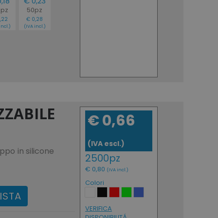
,18
€ 0,23
0pz
50pz
,22
€ 0,28
incl.)
(IVA incl.)
ZZABILE
€ 0,66
(IVA escl.)
appo in silicone
2500pz
€ 0,80
(IVA incl.)
Colori
ISTA
VERIFICA
DISPONIBILITÁ