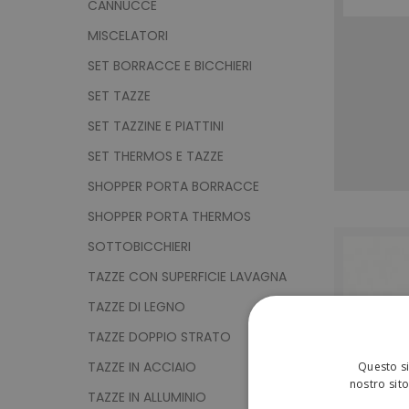
CANNUCCE
MISCELATORI
SET BORRACCE E BICCHIERI
SET TAZZE
SET TAZZINE E PIATTINI
SET THERMOS E TAZZE
SHOPPER PORTA BORRACCE
SHOPPER PORTA THERMOS
SOTTOBICCHIERI
TAZZE CON SUPERFICIE LAVAGNA
TAZZE DI LEGNO
TAZZE DOPPIO STRATO
TAZZE IN ACCIAIO
Questo si
nostro sito
TAZZE IN ALLUMINIO