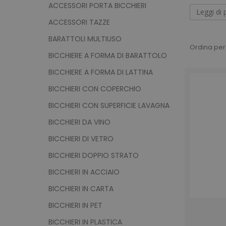
gadget br
ACCESSORI PORTA BICCHIERI
ambienti
Leggi di 
ACCESSORI TAZZE
Personali
Borr
BARATTOLI MULTIUSO
Ordina per
BICCHIERE A FORMA DI BARATTOLO
La scelta
BICCHIERE A FORMA DI LATTINA
termini d
BICCHIERI CON COPERCHIO
e vuole m
di mante
BICCHIERI CON SUPERFICIE LAVAGNA
partico
BICCHIERI DA VINO
material
Tazz
plastica 
BICCHIERI DI VETRO
diverse o
BICCHIERI DOPPIO STRATO
funzional
Qui potr
BICCHIERI IN ACCIAIO
Troverete
superfici
BICCHIERI IN CARTA
poter scr
BICCHIERI IN PET
numeroso 
personali
BICCHIERI IN PLASTICA