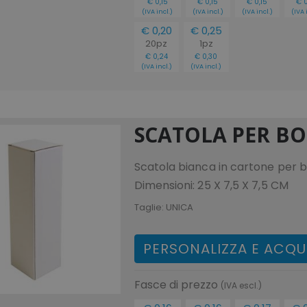
€ 0,15
€ 0,15
€ 0,15
€ 0
uello perfetto per voi!
(IVA incl.)
(IVA incl.)
(IVA incl.)
(IVA 
€ 0,20
€ 0,25
20pz
1pz
€ 0,24
€ 0,30
(IVA incl.)
(IVA incl.)
SCATOLA PER B
Scatola bianca in cartone per 
Dimensioni: 25 X 7,5 X 7,5 CM
Taglie:
UNICA
PERSONALIZZA E ACQU
Fasce di prezzo
(IVA escl.)