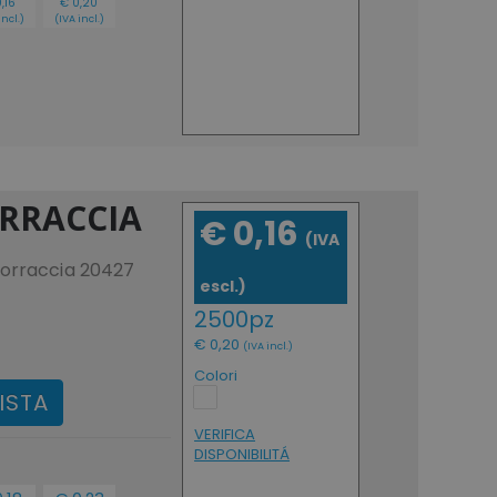
,16
€ 0,20
incl.)
(IVA incl.)
ORRACCIA
€ 0,16
(IVA
borraccia 20427
escl.)
2500pz
€ 0,20
(IVA incl.)
Colori
ISTA
VERIFICA
DISPONIBILITÁ