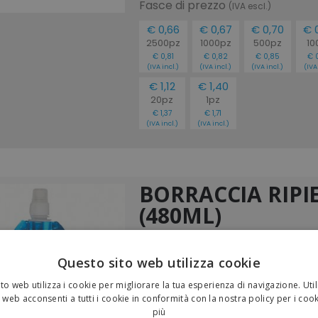
Fasce di prezzo
(IVA escl.)
€ 0,66
€ 0,67
€ 0,70
€ 
2500pz
1000pz
500pz
10
€ 0,81
€ 0,82
€ 0,85
€ 
(IVA incl.)
(IVA incl.)
(IVA incl.)
(IVA 
€ 1,12
€ 1,40
20pz
1pz
€ 1,37
€ 1,71
(IVA incl.)
(IVA incl.)
BORRACCIA RIPI
(480ML)
Borraccia in pe/pet bpa free ri
Questo sito web utilizza cookie
con moschettone
Dimensioni: 0,48 L (10,5 X 27 CM
to web utilizza i cookie per migliorare la tua esperienza di navigazione. Util
 web acconsenti a tutti i cookie in conformità con la nostra policy per i coo
Taglie:
UNICA
più