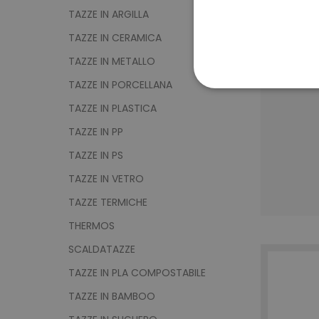
TAZZE IN ARGILLA
TAZZE IN CERAMICA
TAZZE IN METALLO
TAZZE IN PORCELLANA
STRETTAMENTE 
TAZZE IN PLASTICA
NON CLASSIFICA
TAZZE IN PP
TAZZE IN PS
TAZZE IN VETRO
Strett
TAZZE TERMICHE
I cookie strettamente neces
THERMOS
sito web non può essere ut
SCALDATAZZE
Nome
TAZZE IN PLA COMPOSTABILE
utm_source
TAZZE IN BAMBOO
utm_campaign
mage-cache-sessid