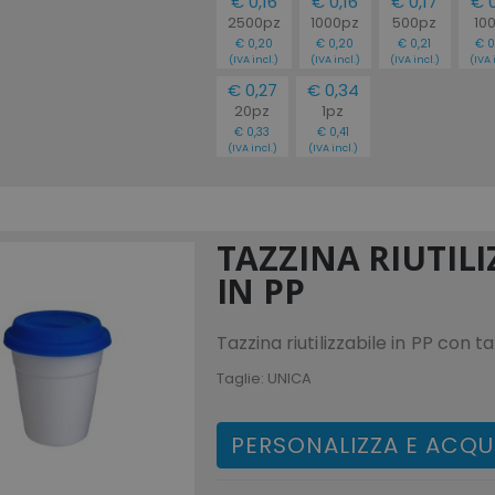
€ 0,16
€ 0,16
€ 0,17
€ 0
2500pz
1000pz
500pz
10
€ 0,20
€ 0,20
€ 0,21
€ 0
(IVA incl.)
(IVA incl.)
(IVA incl.)
(IVA 
€ 0,27
€ 0,34
20pz
1pz
€ 0,33
€ 0,41
(IVA incl.)
(IVA incl.)
TAZZINA RIUTILI
IN PP
Tazzina riutilizzabile in PP con t
Taglie:
UNICA
PERSONALIZZA E ACQU