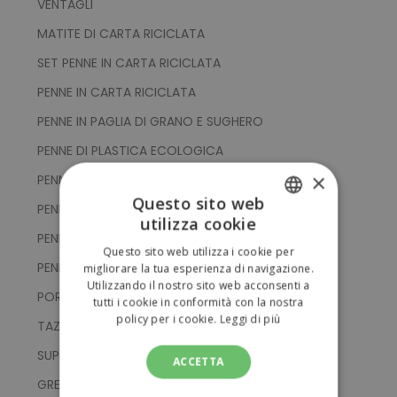
VENTAGLI
MATITE DI CARTA RICICLATA
SET PENNE IN CARTA RICICLATA
PENNE IN CARTA RICICLATA
PENNE IN PAGLIA DI GRANO E SUGHERO
PENNE DI PLASTICA ECOLOGICA
×
PENNE IN CARTA RICICLATA E SUGHERO
Questo sito web
PENNE IN PAGLIA DI GRANO
utilizza cookie
ITALIAN
PENNE DI LEGNO
Questo sito web utilizza i cookie per
ENGLISH
PENNE DI CARTA RICICLATA
migliorare la tua esperienza di navigazione.
Utilizzando il nostro sito web acconsenti a
PORTA SPAZZOLINI DA DENTI
tutti i cookie in conformità con la nostra
policy per i cookie.
Leggi di più
TAZZE IN FIBRA DI BAMBOO
SUPPORTI PER SMARTPHONE
ACCETTA
GREMBIULI E PRESINE