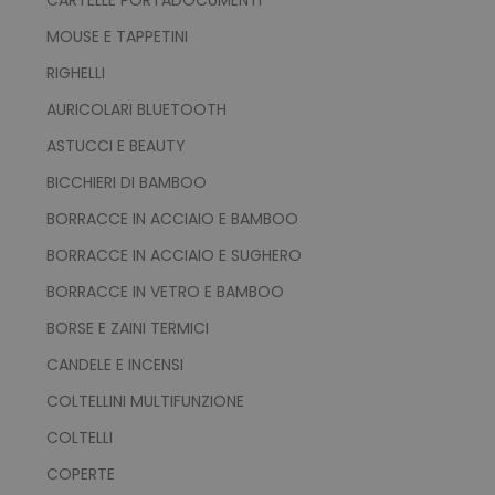
I cookie strettamente necessari consentono le
MOUSE E TAPPETINI
funzionalità principali del sito web come
l'accesso dell'utente e la gestione dell'account.
RIGHELLI
Il sito web non può essere utilizzato
correttamente senza i cookie strettamente
AURICOLARI BLUETOOTH
necessari.
ASTUCCI E BEAUTY
Nome
Provider
/
Dominio
BICCHIERI DI BAMBOO
utm_source
www.tuttodapersonali
utm_campaign
www.tuttodapersonali
BORRACCE IN ACCIAIO E BAMBOO
mage-cache-sessid
Adobe Inc.
BORRACCE IN ACCIAIO E SUGHERO
www.tuttodapersonali
BORRACCE IN VETRO E BAMBOO
BORSE E ZAINI TERMICI
CANDELE E INCENSI
COLTELLINI MULTIFUNZIONE
COLTELLI
COPERTE