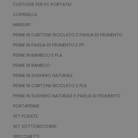
recently_viewed_product_previous
Adobe Inc.
CUSTODIE PER PC PORTATILI
Google Privacy Policy
www.tuttodapersonali
COPRISELLA
MARSUPI
PENNE IN CARTONE RICICLATO E PAGLIA DI FRUMENTO
recently_compared_product
Adobe Inc.
www.tuttodapersonali
PENNE IN PAGLIA DI FRUMENTO E PP
PENNE IN BAMBOO E PLA
private_content_version
Adobe Inc.
PENNE IN BAMBOO
www.tuttodapersonali
PENNE IN SUGHERO NATURALE
PENNE IN CARTONE RICICLATO E PLA
PENNE IN SUGHERO NATURALE E PAGLIA DI FRUMENTO
PORTAPENNE
SET POSATE
mage-cache-storage
Adobe Inc.
www.tuttodapersonali
SET SOTTOBICCHIERI
SPECCHIETTI