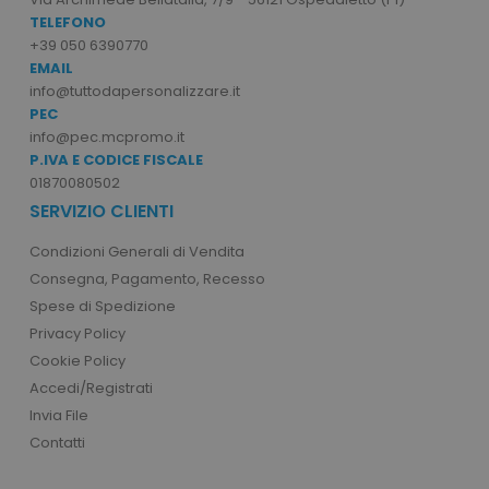
TELEFONO
+39 050 6390770
EMAIL
info@tuttodapersonalizzare.it
PEC
info@pec.mcpromo.it
P.IVA E CODICE FISCALE
01870080502
SERVIZIO CLIENTI
recently_viewed_product
Adobe Inc.
www.tuttodapersonali
Condizioni Generali di Vendita
Consegna, Pagamento, Recesso
Spese di Spedizione
recently_compared_product_previous
Privacy Policy
Adobe Inc.
www.tuttodapersonali
Cookie Policy
Accedi/Registrati
Invia File
Contatti