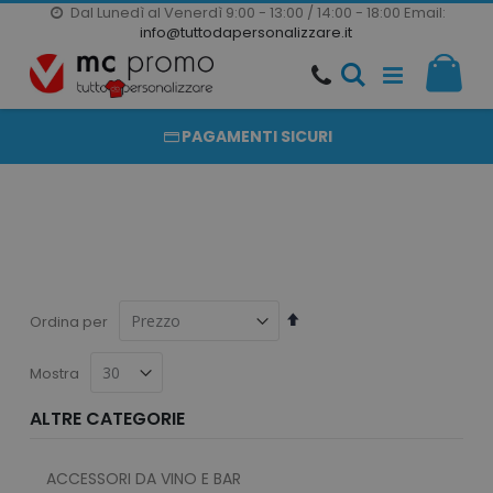
Dal Lunedì al Venerdì 9:00 - 13:00 / 14:00 - 18:00
Email:
20000 PRODOTTI
info@tuttodapersonalizzare.it
Salta
Il m
al
PRODOTTI COMPLETAMENTE PERSONALIZZABILI
contenuto
PAGAMENTI SICURI
Imposta
Ordina per
la
direzione
Mostra
decrescente
ALTRE CATEGORIE
ACCESSORI DA VINO E BAR