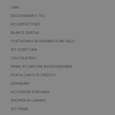
ZAINI
ASCIUGAMANI E TELI
mage-messages
Adobe Inc.
ACCAPPATOI BIO
www.tuttodapersonali
BILANCE DIGITALI
PORTACHIAVI IN SUGHERO E METALLO
SET SCRITTURA
CALCOLATRICI
PENNE IN CARTONE BIODEGRADABILE
PORTA CARTE DI CREDITO
SEGNALIBRI
product_data_storage
Adobe Inc.
ACCESSORI SCRIVANIA
www.tuttodapersonali
SHOPPER IN CANAPA
SET PENNE