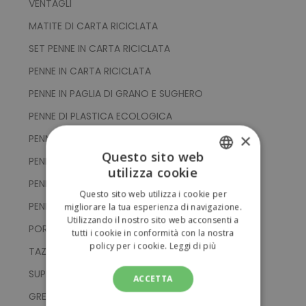
VENTAGLI
MATITE DI CARTA RICICLATA
SET PENNE IN CARTA RICICLATA
PENNE IN CARTA RICICLATA
PENNE IN PAGLIA DI GRANO E SUGHERO
PENNE DI PLASTICA ECOLOGICA
×
PENNE IN CARTA RICICLATA E SUGHERO
Questo sito web
PENNE IN PAGLIA DI GRANO
utilizza cookie
ITALIAN
PENNE DI LEGNO
Questo sito web utilizza i cookie per
ENGLISH
PENNE DI CARTA RICICLATA
migliorare la tua esperienza di navigazione.
Utilizzando il nostro sito web acconsenti a
PORTA SPAZZOLINI DA DENTI
tutti i cookie in conformità con la nostra
policy per i cookie.
Leggi di più
TAZZE IN FIBRA DI BAMBOO
SUPPORTI PER SMARTPHONE
ACCETTA
GREMBIULI E PRESINE