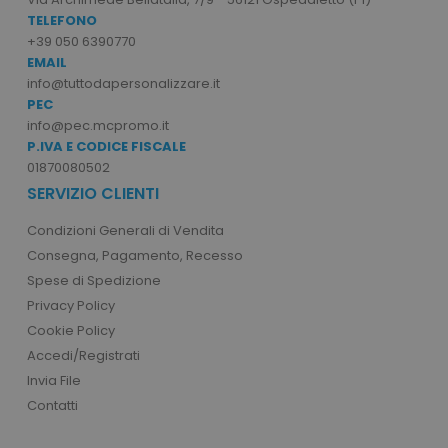
TELEFONO
+39 050 6390770
EMAIL
info@tuttodapersonalizzare.it
PEC
info@pec.mcpromo.it
P.IVA E CODICE FISCALE
01870080502
SERVIZIO CLIENTI
recently_viewed_product
Adobe Inc.
www.tuttodapersonali
Condizioni Generali di Vendita
Consegna, Pagamento, Recesso
Spese di Spedizione
recently_compared_product_previous
Privacy Policy
Adobe Inc.
www.tuttodapersonali
Cookie Policy
Accedi/Registrati
Invia File
Contatti