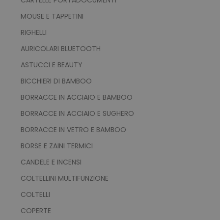
I cookie strettamente necessari consentono le
MOUSE E TAPPETINI
funzionalità principali del sito web come
l'accesso dell'utente e la gestione dell'account.
RIGHELLI
Il sito web non può essere utilizzato
correttamente senza i cookie strettamente
AURICOLARI BLUETOOTH
necessari.
ASTUCCI E BEAUTY
Nome
Provider
/
Dominio
BICCHIERI DI BAMBOO
utm_source
www.tuttodapersonali
utm_campaign
www.tuttodapersonali
BORRACCE IN ACCIAIO E BAMBOO
mage-cache-sessid
Adobe Inc.
BORRACCE IN ACCIAIO E SUGHERO
www.tuttodapersonali
BORRACCE IN VETRO E BAMBOO
BORSE E ZAINI TERMICI
CANDELE E INCENSI
COLTELLINI MULTIFUNZIONE
COLTELLI
COPERTE