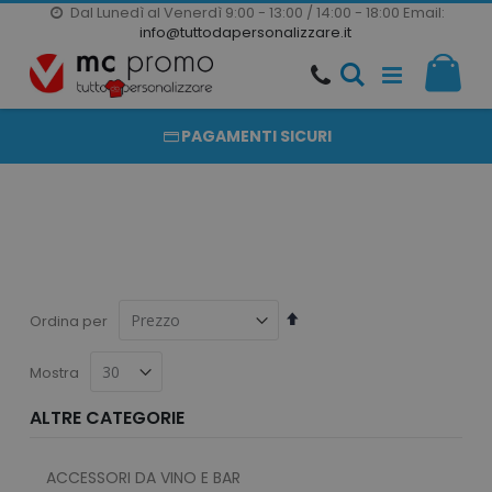
Dal Lunedì al Venerdì 9:00 - 13:00 / 14:00 - 18:00
Email:
20000 PRODOTTI
info@tuttodapersonalizzare.it
Salta
Il m
al
PRODOTTI COMPLETAMENTE PERSONALIZZABILI
contenuto
PAGAMENTI SICURI
Imposta
Ordina per
la
direzione
Mostra
decrescente
ALTRE CATEGORIE
ACCESSORI DA VINO E BAR