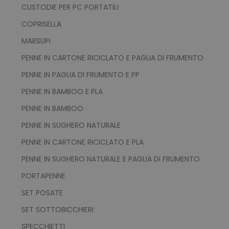
recently_viewed_product_previous
Adobe Inc.
CUSTODIE PER PC PORTATILI
Google Privacy Policy
www.tuttodapersonali
COPRISELLA
MARSUPI
PENNE IN CARTONE RICICLATO E PAGLIA DI FRUMENTO
recently_compared_product
Adobe Inc.
www.tuttodapersonali
PENNE IN PAGLIA DI FRUMENTO E PP
PENNE IN BAMBOO E PLA
private_content_version
Adobe Inc.
PENNE IN BAMBOO
www.tuttodapersonali
PENNE IN SUGHERO NATURALE
PENNE IN CARTONE RICICLATO E PLA
PENNE IN SUGHERO NATURALE E PAGLIA DI FRUMENTO
PORTAPENNE
SET POSATE
mage-cache-storage
Adobe Inc.
www.tuttodapersonali
SET SOTTOBICCHIERI
SPECCHIETTI