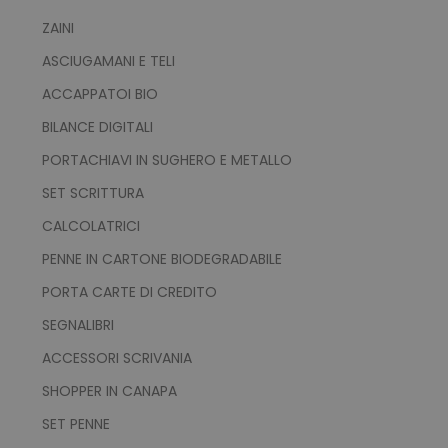
ZAINI
ASCIUGAMANI E TELI
mage-messages
Adobe Inc.
ACCAPPATOI BIO
www.tuttodapersonali
BILANCE DIGITALI
PORTACHIAVI IN SUGHERO E METALLO
SET SCRITTURA
CALCOLATRICI
PENNE IN CARTONE BIODEGRADABILE
PORTA CARTE DI CREDITO
SEGNALIBRI
product_data_storage
Adobe Inc.
ACCESSORI SCRIVANIA
www.tuttodapersonali
SHOPPER IN CANAPA
SET PENNE