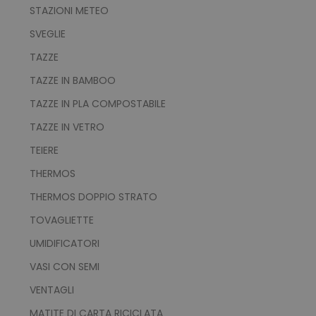
STAZIONI METEO
NON CLASSIFICATI
SVEGLIE
TAZZE
TAZZE IN BAMBOO
Strettamente necessari
Performance
TAZZE IN PLA COMPOSTABILE
Targeting
Funzionalità
TAZZE IN VETRO
Non classificati
TEIERE
I cookie strettamente necessari consentono le
THERMOS
funzionalità principali del sito web come
l'accesso dell'utente e la gestione dell'account.
THERMOS DOPPIO STRATO
Il sito web non può essere utilizzato
correttamente senza i cookie strettamente
necessari.
TOVAGLIETTE
Nome
Provider
/
Dominio
UMIDIFICATORI
utm_source
www.tuttodapersonali
VASI CON SEMI
utm_campaign
www.tuttodapersonali
VENTAGLI
mage-cache-sessid
Adobe Inc.
www.tuttodapersonali
MATITE DI CARTA RICICLATA