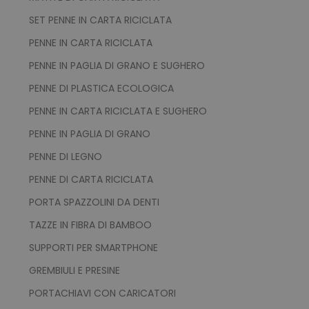
SET PENNE IN CARTA RICICLATA
PENNE IN CARTA RICICLATA
PENNE IN PAGLIA DI GRANO E SUGHERO
PENNE DI PLASTICA ECOLOGICA
PENNE IN CARTA RICICLATA E SUGHERO
PENNE IN PAGLIA DI GRANO
recently_viewed_product_previous
Adobe Inc.
Google Privacy Policy
www.tuttodapersonali
PENNE DI LEGNO
PENNE DI CARTA RICICLATA
PORTA SPAZZOLINI DA DENTI
recently_compared_product
Adobe Inc.
TAZZE IN FIBRA DI BAMBOO
www.tuttodapersonali
SUPPORTI PER SMARTPHONE
GREMBIULI E PRESINE
private_content_version
Adobe Inc.
www.tuttodapersonali
PORTACHIAVI CON CARICATORI