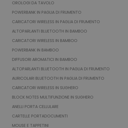
OROLOGI DA TAVOLO
POWERBANK IN PAGLIA DI FRUMENTO
CARICATORI WIRELESS IN PAGLIA DI FRUMENTO
ALTOPARLANTI BLUETOOTH IN BAMBOO
mage-cache-storage
Adobe Inc.
CARICATORI WIRELESS IN BAMBOO
www.tuttodapersonali
POWERBANK IN BAMBOO
DIFFUSORI AROMATICI IN BAMBOO
ALTOPARLANTI BLUETOOTH IN PAGLIA DI FRUMENTO
AURICOLARI BLUETOOTH IN PAGLIA DI FRUMENTO
mage-messages
Adobe Inc.
CARICATORI WIRELESS IN SUGHERO
www.tuttodapersonali
BLOCK NOTES MULTIFUNZIONE IN SUGHERO
ANELLI PORTA CELLULARE
CARTELLE PORTADOCUMENTI
MOUSE E TAPPETINI