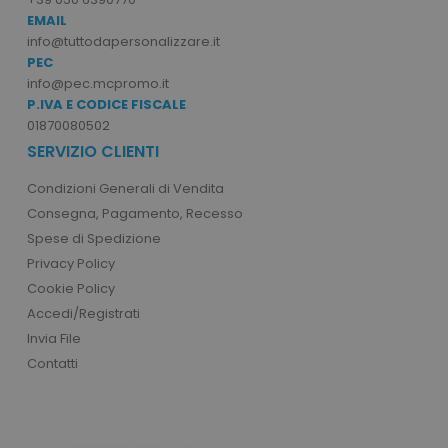
.www.tuttodapersonalizzare.it
EMAIL
info@tuttodapersonalizzare.it
PEC
info@pec.mcpromo.it
P.IVA E CODICE FISCALE
01870080502
SERVIZIO CLIENTI
ls_recently_viewed_product_previous
www.tuttodapersona
Condizioni Generali di Vendita
facebook_latest_uuid
1 m
Facebook
www.tuttodapersonalizzare.it
Consegna, Pagamento, Recesso
_gid
1 giorno
Google LLC
.tuttodapersonalizzare.it
Spese di Spedizione
Privacy Policy
Cookie Policy
Accedi/Registrati
Invia File
ls_recently_compared_product
www.tuttodapersona
Contatti
IDE
1 a
Google LLC
.doubleclick.net
_ga_BN6PK6XQRM
.tuttodapersonalizzare.it
1 anno 1