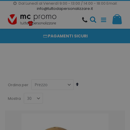
Dal Lunedì al Venerdì 9:00 - 13:00 / 14:00 - 18:00
Email:
20000 PRODOTTI
info@tuttodapersonalizzare.it
Salta
Il m
al
PRODOTTI COMPLETAMENTE PERSONALIZZABILI
contenuto
PAGAMENTI SICURI
Imposta
Ordina per
la
direzione
Mostra
decrescente