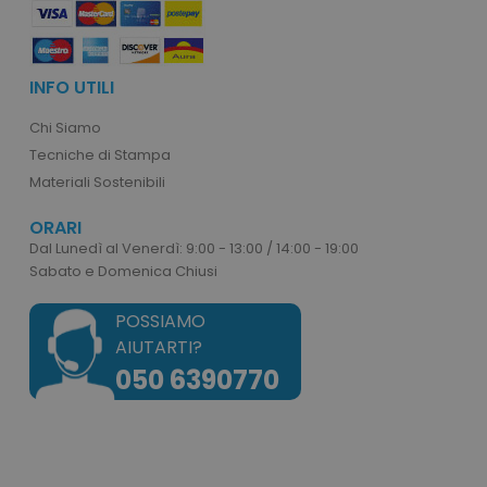
mese
INFO UTILI
form_key
Adobe Inc.
Chi Siamo
www.tuttodapersona
Tecniche di Stampa
Materiali Sostenibili
ORARI
Dal Lunedì al Venerdì: 9:00 - 13:00 / 14:00 - 19:00
Sabato e Domenica Chiusi
form_key
Adobe Inc.
.www.tuttodaperson
POSSIAMO
AIUTARTI?
050 6390770
mage-cache-storage-section-
Adobe Inc.
invalidation
www.tuttodapersona