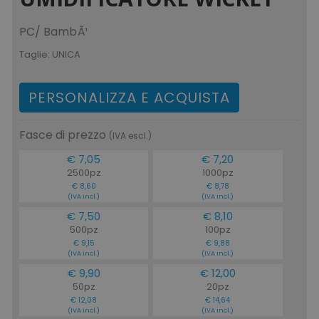
PC/ BambÃ¹
Taglie:
UNICA
PERSONALIZZA E ACQUISTA
Fasce di prezzo
(IVA escl.)
€ 7,05
€ 7,20
2500pz
1000pz
€ 8,60
€ 8,78
(IVA incl.)
(IVA incl.)
€ 7,50
€ 8,10
500pz
100pz
€ 9,15
€ 9,88
(IVA incl.)
(IVA incl.)
€ 9,90
€ 12,00
50pz
20pz
€ 12,08
€ 14,64
(IVA incl.)
(IVA incl.)