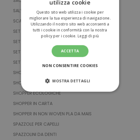
SACCHE IN RPET
utilizza cookie
ITALIAN
SALVADANAI
Questo sito web utilizza i cookie per
ENGLISH
migliorare la tua esperienza di navigazione.
SCATOLA DA THE
Utilizzando il nostro sito web acconsenti a
tutti i cookie in conformità con la nostra
SET BLOCK NOTES
policy per i cookie.
Leggi di più
SET PENNE DI BAMBOO
ACCETTA
SET PENNE DI CARTA RICICLATA
SET UTENSILI
NON CONSENTIRE COOKIES
SHOPPER
MOSTRA DETTAGLI
SHOPPER BIODEGRADABILI
SHOPPER ECOLOGICHE
STRETTAMENTE NECESSARI
SHOPPER IN CARTA
PERFORMANCE
SHOPPER IN NON WOVEN PLA DA MAIS
SPAZZOLE PER CAPELLI
TARGETING
SPAZZOLINI DA DENTI
FUNZIONALITÀ