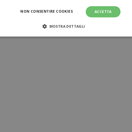
NON CONSENTIRE COOKIES
ACCETTA
MOSTRA DETTAGLI
NECESSARI
PERFORMANCE
TARGETING
FUNZI
TI
amente necessari
Performance
Targeting
Funzionalità
Non clas
sari consentono le funzionalità principali del sito web come l'accesso dell'utente e l
ilizzato correttamente senza i cookie strettamente necessari.
Provider
/
Dominio
Scadenza
Descrizione
www.tuttodapersonalizzare.it
1 mese
www.tuttodapersonalizzare.it
1 mese
1 ora
Il valore di questo co
Adobe Inc.