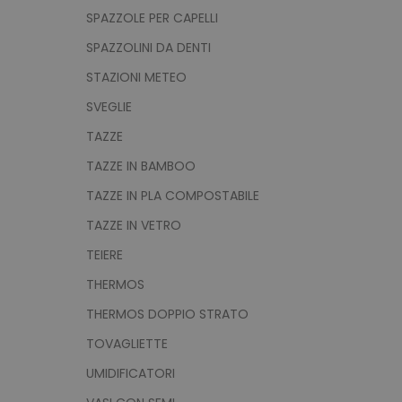
SPAZZOLE PER CAPELLI
SPAZZOLINI DA DENTI
recently_viewed_product
STAZIONI METEO
SVEGLIE
Google Priv
recently_compared_prod
TAZZE
private_content_version
TAZZE IN BAMBOO
TAZZE IN PLA COMPOSTABILE
TAZZE IN VETRO
mage-cache-storage
TEIERE
THERMOS
mage-messages
THERMOS DOPPIO STRATO
TOVAGLIETTE
UMIDIFICATORI
product_data_storage