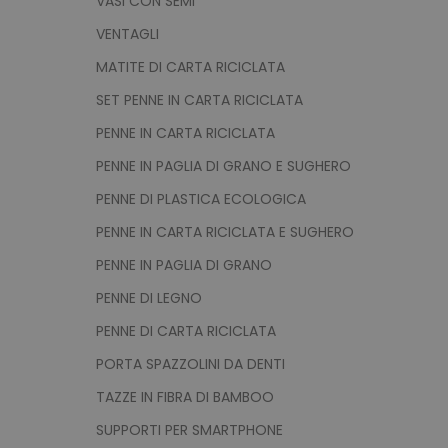
VASI CON SEMI
VENTAGLI
CookieScriptConsent
MATITE DI CARTA RICICLATA
SET PENNE IN CARTA RICICLATA
PENNE IN CARTA RICICLATA
PHPSESSID
PENNE IN PAGLIA DI GRANO E SUGHERO
PENNE DI PLASTICA ECOLOGICA
PENNE IN CARTA RICICLATA E SUGHERO
recently_viewed_product
PENNE IN PAGLIA DI GRANO
PENNE DI LEGNO
recently_compared_prod
PENNE DI CARTA RICICLATA
PORTA SPAZZOLINI DA DENTI
TAZZE IN FIBRA DI BAMBOO
Nome
Nome
Nome
Pro
SUPPORTI PER SMARTPHONE
ss_26182929_mage-cache-
Nome
ls_mage-cache-
ls_product_data_storage
www