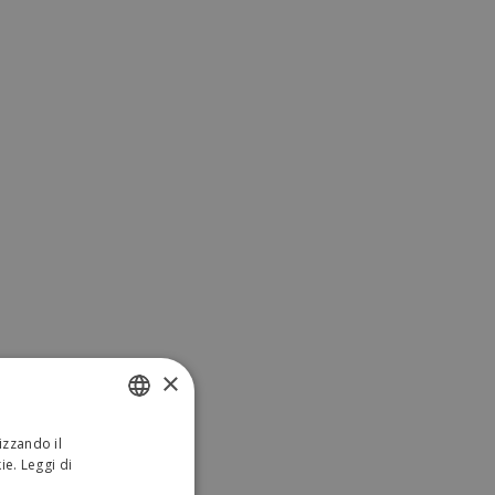
×
izzando il
ITALIAN
kie.
Leggi di
ENGLISH