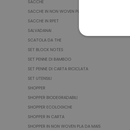
SACCHE
SACCHE IN NON WOVEN PLA DA MAIS
SACCHE IN RPET
SALVADANAI
STRETTAMENTE 
SCATOLA DA THE
SET BLOCK NOTES
NON CLASSIFICA
SET PENNE DI BAMBOO
SET PENNE DI CARTA RICICLATA
SET UTENSILI
Strett
SHOPPER
I cookie strettamente neces
sito web non può essere ut
SHOPPER BIODEGRADABILI
Nome
SHOPPER ECOLOGICHE
utm_source
SHOPPER IN CARTA
utm_campaign
SHOPPER IN NON WOVEN PLA DA MAIS
mage-cache-sessid