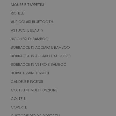
MOUSE E TAPPETINI
RIGHELLI
AURICOLARI BLUETOOTH
product_data_storage
Adobe Inc.
ASTUCCI E BEAUTY
www.tuttodapersonali
BICCHIERI DI BAMBOO
BORRACCE IN ACCIAIO E BAMBOO
BORRACCE IN ACCIAIO E SUGHERO
CookieScriptConsent
CookieScript
BORRACCE IN VETRO E BAMBOO
www.tuttodapersonali
BORSE E ZAINI TERMICI
CANDELE E INCENSI
COLTELLINI MULTIFUNZIONE
COLTELLI
COPERTE
CUSTODIE PER PC PORTATILI