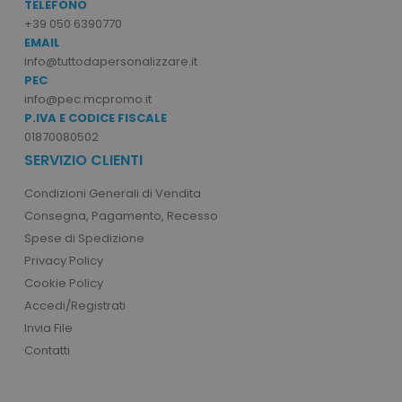
TELEFONO
facebook_latest_uuid
1 o
Facebook
.www.tuttodapersonalizzare.it
+39 050 6390770
EMAIL
info@tuttodapersonalizzare.it
PEC
info@pec.mcpromo.it
P.IVA E CODICE FISCALE
01870080502
SERVIZIO CLIENTI
ls_recently_viewed_product_previous
www.tuttodapersona
facebook_latest_uuid
1 m
Facebook
Condizioni Generali di Vendita
www.tuttodapersonalizzare.it
_gid
1 giorno
Google LLC
Consegna, Pagamento, Recesso
.tuttodapersonalizzare.it
Spese di Spedizione
Privacy Policy
Cookie Policy
Accedi/Registrati
ls_recently_compared_product
www.tuttodapersona
Invia File
Contatti
IDE
1 a
Google LLC
.doubleclick.net