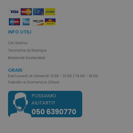
_ga_BN6PK6XQRM
.tuttodapersonalizzare.it
1 anno 1
mese
INFO UTILI
form_key
Adobe Inc.
www.tuttodapersona
Chi Siamo
Tecniche di Stampa
Materiali Sostenibili
ORARI
Dal Lunedì al Venerdì: 9:00 - 13:00 / 14:00 - 19:00
form_key
Adobe Inc.
Sabato e Domenica Chiusi
.www.tuttodaperson
POSSIAMO
AIUTARTI?
050 6390770
mage-cache-storage-section-
Adobe Inc.
invalidation
www.tuttodapersona