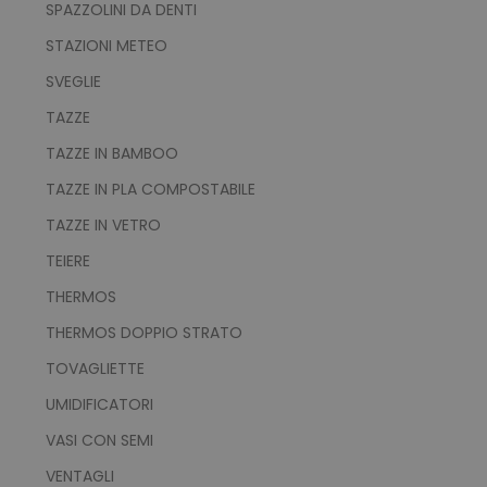
SPAZZOLINI DA DENTI
FUNZIONALITÀ
STAZIONI METEO
NON CLASSIFICATI
SVEGLIE
TAZZE
TAZZE IN BAMBOO
Strettamente necessari
Performance
TAZZE IN PLA COMPOSTABILE
Targeting
Funzionalità
TAZZE IN VETRO
Non classificati
TEIERE
I cookie strettamente necessari consentono le
funzionalità principali del sito web come
THERMOS
l'accesso dell'utente e la gestione dell'account.
Il sito web non può essere utilizzato
THERMOS DOPPIO STRATO
correttamente senza i cookie strettamente
necessari.
TOVAGLIETTE
Nome
Provider
/
Dominio
UMIDIFICATORI
utm_source
www.tuttodapersonali
VASI CON SEMI
utm_campaign
www.tuttodapersonali
VENTAGLI
mage-cache-sessid
Adobe Inc.