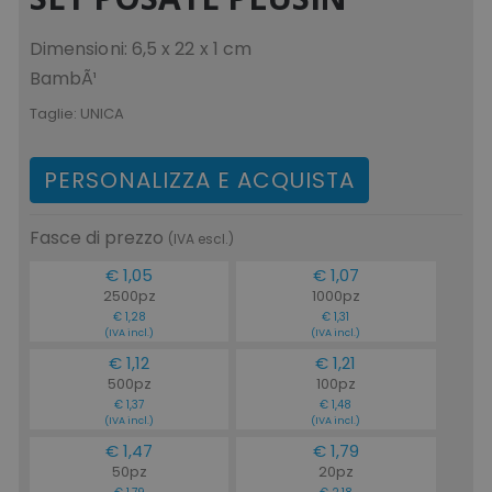
Dimensioni: 6,5 x 22 x 1 cm
BambÃ¹
Taglie:
UNICA
PERSONALIZZA E ACQUISTA
Fasce di prezzo
(IVA escl.)
€ 1,05
€ 1,07
2500pz
1000pz
€ 1,28
€ 1,31
(IVA incl.)
(IVA incl.)
€ 1,12
€ 1,21
500pz
100pz
€ 1,37
€ 1,48
(IVA incl.)
(IVA incl.)
€ 1,47
€ 1,79
50pz
20pz