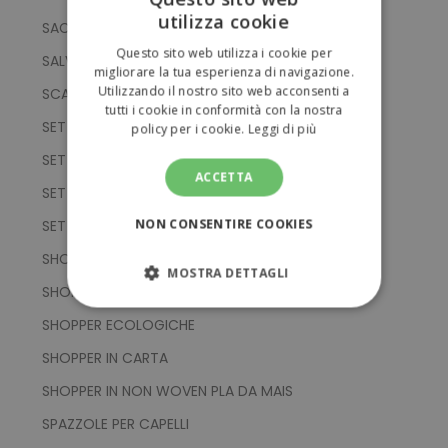
utilizza cookie
SACCHE IN RPET
ITALIAN
Questo sito web utilizza i cookie per
SALVADANAI
ENGLISH
migliorare la tua esperienza di navigazione.
Utilizzando il nostro sito web acconsenti a
SCATOLA DA THE
tutti i cookie in conformità con la nostra
SET BLOCK NOTES
policy per i cookie.
Leggi di più
SET PENNE DI BAMBOO
ACCETTA
SET PENNE DI CARTA RICICLATA
NON CONSENTIRE COOKIES
SET UTENSILI
SHOPPER
MOSTRA DETTAGLI
SHOPPER BIODEGRADABILI
STRETTAMENTE NECESSARI
SHOPPER ECOLOGICHE
SHOPPER IN CARTA
PERFORMANCE
SHOPPER IN NON WOVEN PLA DA MAIS
TARGETING
SPAZZOLE PER CAPELLI