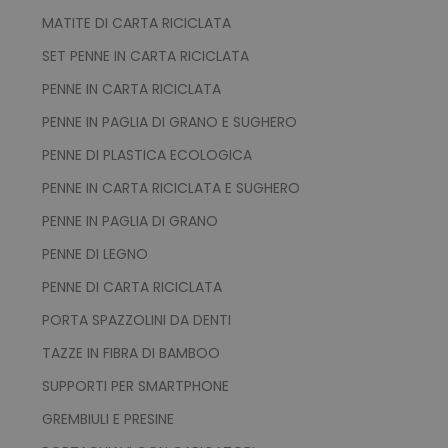
www.tuttodapersonali
MATITE DI CARTA RICICLATA
SET PENNE IN CARTA RICICLATA
PENNE IN CARTA RICICLATA
PENNE IN PAGLIA DI GRANO E SUGHERO
PENNE DI PLASTICA ECOLOGICA
PENNE IN CARTA RICICLATA E SUGHERO
recently_viewed_product_previous
Adobe Inc.
PENNE IN PAGLIA DI GRANO
Google Privacy Policy
www.tuttodapersonali
PENNE DI LEGNO
PENNE DI CARTA RICICLATA
PORTA SPAZZOLINI DA DENTI
recently_compared_product
Adobe Inc.
www.tuttodapersonali
TAZZE IN FIBRA DI BAMBOO
SUPPORTI PER SMARTPHONE
private_content_version
Adobe Inc.
GREMBIULI E PRESINE
www.tuttodapersonali