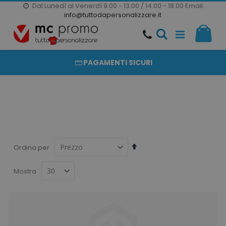
Dal Lunedì al Venerdì 9:00 - 13:00 / 14:00 - 18:00
Email:
20000 PRODOTTI
info@tuttodapersonalizzare.it
Salta
Il m
al
PRODOTTI COMPLETAMENTE PERSONALIZZABILI
contenuto
PAGAMENTI SICURI
Imposta
Ordina per
la
direzione
Mostra
decrescente