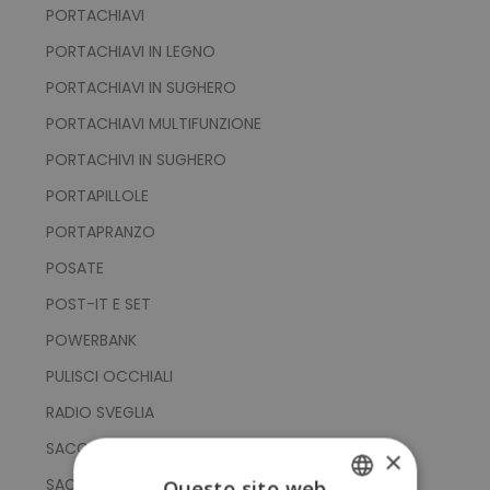
PORTACHIAVI
PORTACHIAVI IN LEGNO
PORTACHIAVI IN SUGHERO
PORTACHIAVI MULTIFUNZIONE
PORTACHIVI IN SUGHERO
PORTAPILLOLE
PORTAPRANZO
POSATE
POST-IT E SET
POWERBANK
PULISCI OCCHIALI
RADIO SVEGLIA
SACCHE
×
SACCHE IN NON WOVEN PLA DA MAIS
Questo sito web