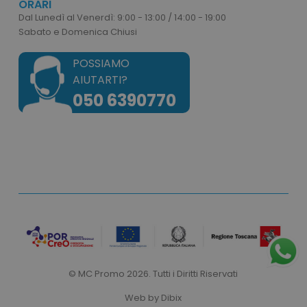
ORARI
Dal Lunedì al Venerdì: 9:00 - 13:00 / 14:00 - 19:00
Sabato e Domenica Chiusi
ls_recently_viewed_product_previous
www.tuttodapersona
POSSIAMO
facebook_latest_uuid
1 m
Facebook
www.tuttodapersonalizzare.it
AIUTARTI?
_gid
1 giorno
Google LLC
.tuttodapersonalizzare.it
050 6390770
ls_recently_compared_product
www.tuttodapersona
IDE
1 a
Google LLC
.doubleclick.net
_ga_BN6PK6XQRM
.tuttodapersonalizzare.it
1 anno 1
mese
© MC Promo 2026. Tutti i Diritti Riservati
Web by
Dibix