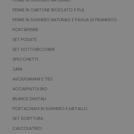
www.tuttodapersonali
PENNE IN CARTONE RICICLATO E PLA
PENNE IN SUGHERO NATURALE E PAGLIA DI FRUMENTO
PORTAPENNE
CookieScriptConsent
CookieScript
SET POSATE
www.tuttodapersonali
SET SOTTOBICCHIERI
SPECCHIETTI
ZAINI
ASCIUGAMANI E TELI
ACCAPPATOI BIO
BILANCE DIGITALI
PORTACHIAVI IN SUGHERO E METALLO
PHPSESSID
PHP.net
.www.tuttodapersonali
SET SCRITTURA
CALCOLATRICI