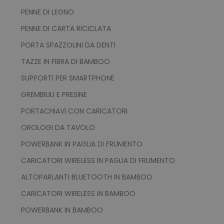
PENNE DI LEGNO
Strettamente necessari
Performance
PENNE DI CARTA RICICLATA
Targeting
Funzionalità
PORTA SPAZZOLINI DA DENTI
Non classificati
TAZZE IN FIBRA DI BAMBOO
I cookie strettamente necessari consentono le
funzionalità principali del sito web come
SUPPORTI PER SMARTPHONE
l'accesso dell'utente e la gestione dell'account.
Il sito web non può essere utilizzato
GREMBIULI E PRESINE
correttamente senza i cookie strettamente
necessari.
PORTACHIAVI CON CARICATORI
Nome
Provider
/
Dominio
OROLOGI DA TAVOLO
utm_source
www.tuttodapersonali
POWERBANK IN PAGLIA DI FRUMENTO
utm_campaign
www.tuttodapersonali
CARICATORI WIRELESS IN PAGLIA DI FRUMENTO
mage-cache-sessid
Adobe Inc.
www.tuttodapersonali
ALTOPARLANTI BLUETOOTH IN BAMBOO
CARICATORI WIRELESS IN BAMBOO
POWERBANK IN BAMBOO