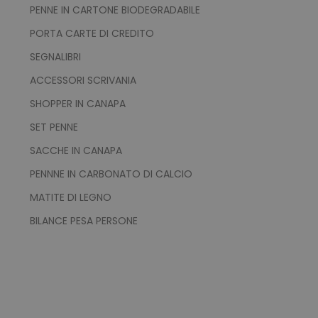
PENNE IN CARTONE BIODEGRADABILE
PORTA CARTE DI CREDITO
SEGNALIBRI
ACCESSORI SCRIVANIA
SHOPPER IN CANAPA
SET PENNE
SACCHE IN CANAPA
PENNNE IN CARBONATO DI CALCIO
MATITE DI LEGNO
recently_viewed_product
Adobe Inc.
www.tuttodapersonali
BILANCE PESA PERSONE
recently_compared_product_previous
Adobe Inc.
www.tuttodapersonali