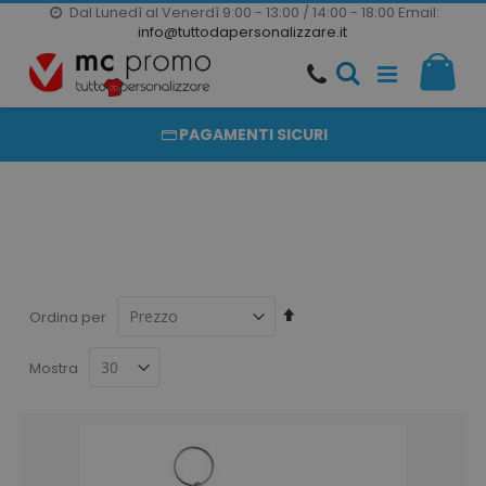
Dal Lunedì al Venerdì 9:00 - 13:00 / 14:00 - 18:00
Email:
20000 PRODOTTI
info@tuttodapersonalizzare.it
Salta
Il m
al
PRODOTTI COMPLETAMENTE PERSONALIZZABILI
contenuto
PAGAMENTI SICURI
Imposta
Ordina per
la
direzione
Mostra
decrescente