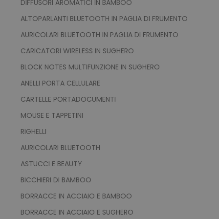
DIFFUSORI AROMATICI IN BAMBOO
ALTOPARLANTI BLUETOOTH IN PAGLIA DI FRUMENTO
AURICOLARI BLUETOOTH IN PAGLIA DI FRUMENTO
CARICATORI WIRELESS IN SUGHERO
recently_viewed_product_previous
Adobe Inc.
Google Privacy Policy
www.tuttodapersonali
BLOCK NOTES MULTIFUNZIONE IN SUGHERO
ANELLI PORTA CELLULARE
CARTELLE PORTADOCUMENTI
recently_compared_product
Adobe Inc.
www.tuttodapersonali
MOUSE E TAPPETINI
RIGHELLI
AURICOLARI BLUETOOTH
private_content_version
Adobe Inc.
www.tuttodapersonali
ASTUCCI E BEAUTY
BICCHIERI DI BAMBOO
BORRACCE IN ACCIAIO E BAMBOO
BORRACCE IN ACCIAIO E SUGHERO