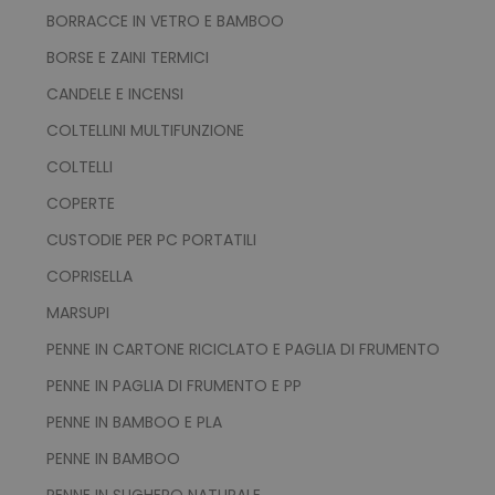
BORRACCE IN VETRO E BAMBOO
mage-cache-storage
Adobe Inc.
BORSE E ZAINI TERMICI
www.tuttodapersonali
CANDELE E INCENSI
COLTELLINI MULTIFUNZIONE
COLTELLI
COPERTE
mage-messages
Adobe Inc.
www.tuttodapersonali
CUSTODIE PER PC PORTATILI
COPRISELLA
MARSUPI
PENNE IN CARTONE RICICLATO E PAGLIA DI FRUMENTO
PENNE IN PAGLIA DI FRUMENTO E PP
PENNE IN BAMBOO E PLA
PENNE IN BAMBOO
product_data_storage
Adobe Inc.
PENNE IN SUGHERO NATURALE