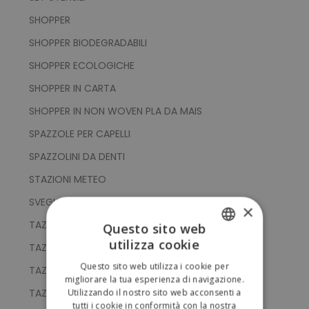
SHOPPER
SHOPPER BIODEGRADABILI
SHOPPER ECOLOGICHE
SHOPPER IN CARTA
SHOPPER IN NON WOVEN PLA DA MAIS
SPAZZOLE PER CAPELLI
SPAZZOLINI DA DENTI
STAZIONI METEO
SVEGLIE
×
TAZZE
Questo sito web
utilizza cookie
TAZZE IN BAMBOO
ITALIAN
Questo sito web utilizza i cookie per
TAZZE IN PLA COMPOSTABILE
ENGLISH
migliorare la tua esperienza di navigazione.
TAZZE IN VETRO
Utilizzando il nostro sito web acconsenti a
tutti i cookie in conformità con la nostra