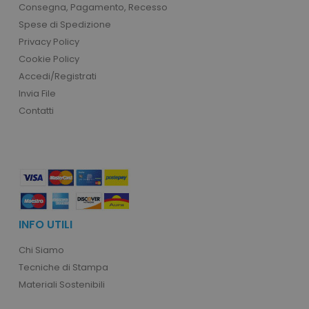
_fbp
3 m
Meta Platform Inc.
Consegna, Pagamento, Recesso
.tuttodapersonalizzare.it
Spese di Spedizione
_ga
1 anno 1
Google LLC
mese
.tuttodapersonalizzare.it
Privacy Policy
Cookie Policy
Accedi/Registrati
Invia File
test_cookie
15 mi
Google LLC
Contatti
.doubleclick.net
ls_recently_compared_product_previous
www.tuttodapersona
INFO UTILI
facebook_latest_uuid
1 o
Facebook
.www.tuttodapersonalizzare.it
Chi Siamo
Tecniche di Stampa
Materiali Sostenibili