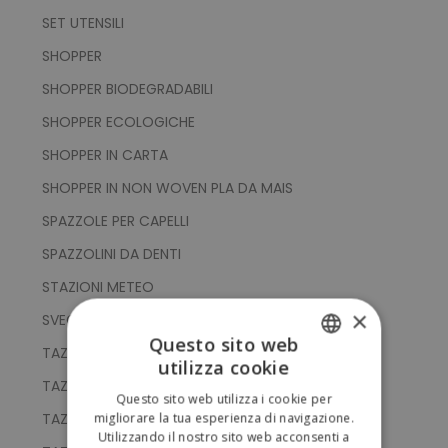
SET UTENSILI
SHOPPER
SHOPPER BIODEGRADABILI
SHOPPER ECOLOGICHE
SHOPPER IN CARTA
SHOPPER IN NON WOVEN PLA DA MAIS
SPAZZOLE PER CAPELLI
SPAZZOLINI DA DENTI
STAZIONI METEO
×
SVEGLIE
Questo sito web
TAZZE
utilizza cookie
ITALIAN
TAZZE IN BAMBOO
Questo sito web utilizza i cookie per
ENGLISH
TAZZE IN PLA COMPOSTABILE
migliorare la tua esperienza di navigazione.
Utilizzando il nostro sito web acconsenti a