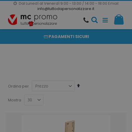
Dal Lunedì al Venerdì 9:00 - 13:00 / 14:00 - 18:00
Email:
20000 PRODOTTI
info@tuttodapersonalizzare.it
Salta
Il m
al
PRODOTTI COMPLETAMENTE PERSONALIZZABILI
contenuto
PAGAMENTI SICURI
Imposta
Ordina per
la
direzione
Mostra
decrescente