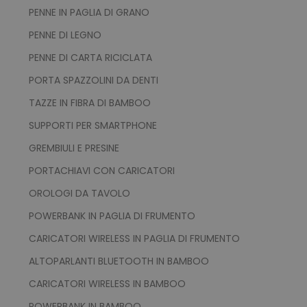
PENNE IN PAGLIA DI GRANO
Strettamente necessari
Performance
PENNE DI LEGNO
Targeting
Funzionalità
PENNE DI CARTA RICICLATA
Non classificati
PORTA SPAZZOLINI DA DENTI
I cookie strettamente necessari consentono le
TAZZE IN FIBRA DI BAMBOO
funzionalità principali del sito web come
l'accesso dell'utente e la gestione dell'account.
SUPPORTI PER SMARTPHONE
Il sito web non può essere utilizzato
correttamente senza i cookie strettamente
GREMBIULI E PRESINE
necessari.
PORTACHIAVI CON CARICATORI
Nome
Provider
/
Dominio
OROLOGI DA TAVOLO
utm_source
www.tuttodapersonali
utm_campaign
www.tuttodapersonali
POWERBANK IN PAGLIA DI FRUMENTO
mage-cache-sessid
Adobe Inc.
CARICATORI WIRELESS IN PAGLIA DI FRUMENTO
www.tuttodapersonali
ALTOPARLANTI BLUETOOTH IN BAMBOO
CARICATORI WIRELESS IN BAMBOO
POWERBANK IN BAMBOO