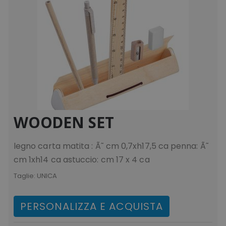
WOODEN SET
legno carta matita : Ã˜ cm 0,7xh17,5 ca penna: Ã˜
cm 1xh14 ca astuccio: cm 17 x 4 ca
Taglie:
UNICA
PERSONALIZZA E ACQUISTA