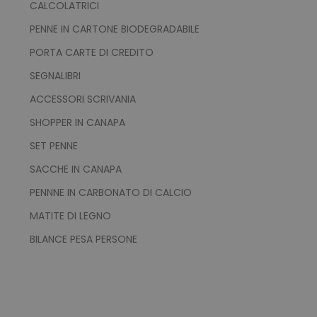
CALCOLATRICI
PENNE IN CARTONE BIODEGRADABILE
PORTA CARTE DI CREDITO
SEGNALIBRI
ACCESSORI SCRIVANIA
SHOPPER IN CANAPA
SET PENNE
SACCHE IN CANAPA
PENNNE IN CARBONATO DI CALCIO
MATITE DI LEGNO
recently_viewed_product
Adobe Inc.
www.tuttodapersonali
BILANCE PESA PERSONE
recently_compared_product_previous
Adobe Inc.
www.tuttodapersonali