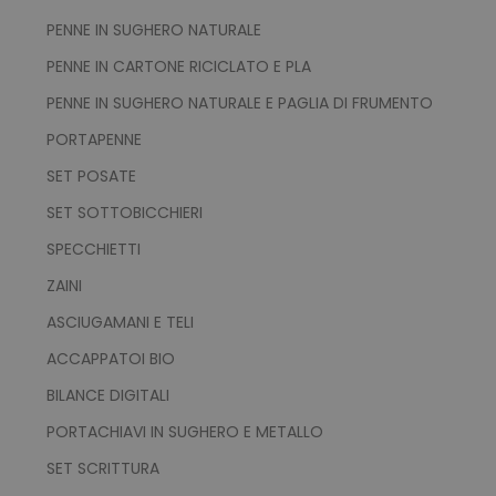
product_data_storage
Adobe Inc.
www.tuttodapersonali
PENNE IN SUGHERO NATURALE
PENNE IN CARTONE RICICLATO E PLA
PENNE IN SUGHERO NATURALE E PAGLIA DI FRUMENTO
PORTAPENNE
CookieScriptConsent
CookieScript
www.tuttodapersonali
SET POSATE
SET SOTTOBICCHIERI
SPECCHIETTI
ZAINI
ASCIUGAMANI E TELI
ACCAPPATOI BIO
BILANCE DIGITALI
PORTACHIAVI IN SUGHERO E METALLO
PHPSESSID
PHP.net
.www.tuttodapersonali
SET SCRITTURA