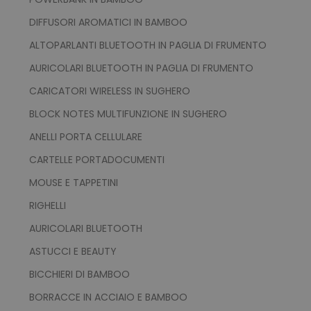
DIFFUSORI AROMATICI IN BAMBOO
ALTOPARLANTI BLUETOOTH IN PAGLIA DI FRUMENTO
AURICOLARI BLUETOOTH IN PAGLIA DI FRUMENTO
recently_viewed_product_previous
Adobe Inc.
CARICATORI WIRELESS IN SUGHERO
Google Privacy Policy
www.tuttodapersonali
BLOCK NOTES MULTIFUNZIONE IN SUGHERO
ANELLI PORTA CELLULARE
CARTELLE PORTADOCUMENTI
recently_compared_product
Adobe Inc.
www.tuttodapersonali
MOUSE E TAPPETINI
RIGHELLI
private_content_version
Adobe Inc.
AURICOLARI BLUETOOTH
www.tuttodapersonali
ASTUCCI E BEAUTY
BICCHIERI DI BAMBOO
BORRACCE IN ACCIAIO E BAMBOO