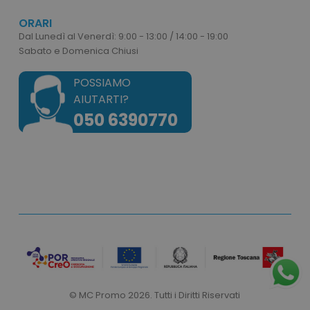
ORARI
Dal Lunedì al Venerdì: 9:00 - 13:00 / 14:00 - 19:00
Sabato e Domenica Chiusi
ls_recently_viewed_product_previous
www.tuttodapersona
facebook_latest_uuid
1 m
Facebook
POSSIAMO
www.tuttodapersonalizzare.it
_gid
1 giorno
Google LLC
AIUTARTI?
.tuttodapersonalizzare.it
050 6390770
ls_recently_compared_product
www.tuttodapersona
IDE
1 a
Google LLC
.doubleclick.net
_ga_BN6PK6XQRM
.tuttodapersonalizzare.it
1 anno 1
mese
© MC Promo 2026. Tutti i Diritti Riservati