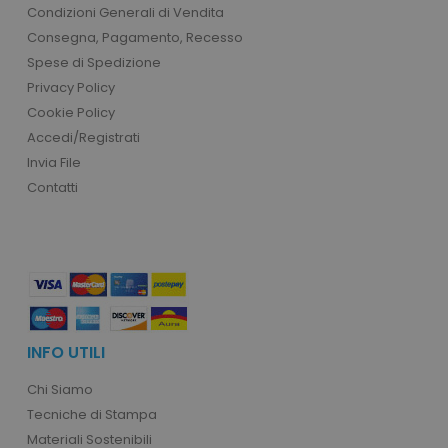
config_id
www.tutt
Condizioni Generali di Vendita
_fbp
3 m
Meta Platform Inc.
.tuttodapersonalizzare.it
Consegna, Pagamento, Recesso
_ga
1 anno 1
Google LLC
Spese di Spedizione
mese
.tuttodapersonalizzare.it
Privacy Policy
Cookie Policy
Accedi/Registrati
Invia File
test_cookie
15 mi
Google LLC
Contatti
.doubleclick.net
ls_recently_compared_product_previous
www.tuttodapersona
INFO UTILI
facebook_latest_uuid
1 o
Facebook
.www.tuttodapersonalizzare.it
Chi Siamo
Tecniche di Stampa
Materiali Sostenibili