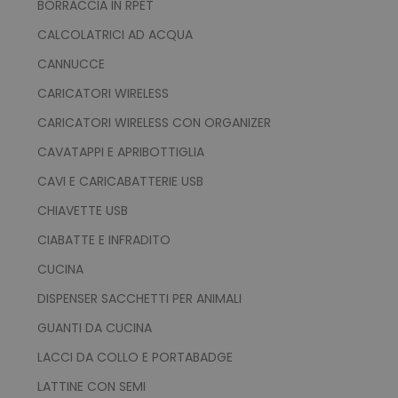
BORRACCIA IN RPET
mage-cache-storage
Adobe Inc.
www.tuttodapersonali
CALCOLATRICI AD ACQUA
CANNUCCE
CARICATORI WIRELESS
CARICATORI WIRELESS CON ORGANIZER
CAVATAPPI E APRIBOTTIGLIA
mage-messages
Adobe Inc.
www.tuttodapersonali
CAVI E CARICABATTERIE USB
CHIAVETTE USB
CIABATTE E INFRADITO
CUCINA
DISPENSER SACCHETTI PER ANIMALI
GUANTI DA CUCINA
LACCI DA COLLO E PORTABADGE
product_data_storage
Adobe Inc.
LATTINE CON SEMI
www.tuttodapersonali