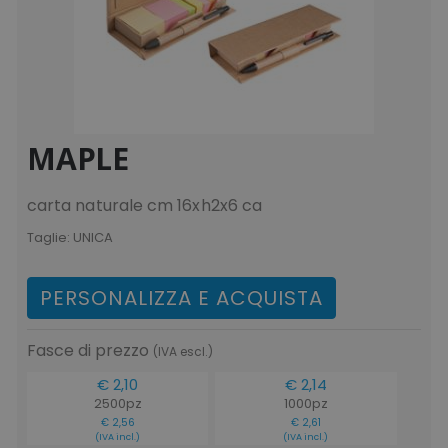
MAPLE
carta naturale cm 16xh2x6 ca
Taglie:
UNICA
PERSONALIZZA E ACQUISTA
Fasce di prezzo
(IVA escl.)
€ 2,10
€ 2,14
2500pz
1000pz
€ 2,56
€ 2,61
(IVA incl.)
(IVA incl.)