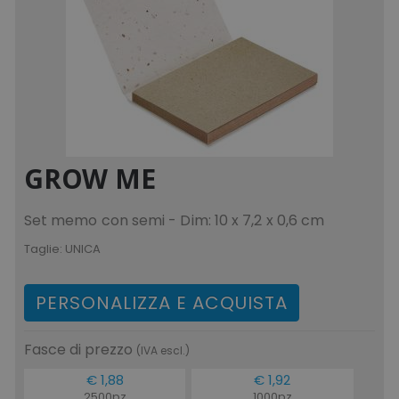
GROW ME
Set memo con semi - Dim: 10 x 7,2 x 0,6 cm
Taglie:
UNICA
PERSONALIZZA E ACQUISTA
Fasce di prezzo
(IVA escl.)
€ 1,88
€ 1,92
2500pz
1000pz