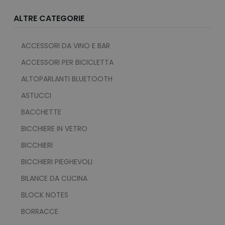
ALTRE CATEGORIE
recently_viewed_product_previous
Adobe Inc.
ACCESSORI DA VINO E BAR
Google Privacy Policy
www.tuttodapersonali
ACCESSORI PER BICICLETTA
ALTOPARLANTI BLUETOOTH
ASTUCCI
recently_compared_product
Adobe Inc.
www.tuttodapersonali
BACCHETTE
BICCHIERE IN VETRO
private_content_version
Adobe Inc.
BICCHIERI
www.tuttodapersonali
BICCHIERI PIEGHEVOLI
BILANCE DA CUCINA
BLOCK NOTES
BORRACCE