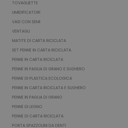
TOVAGLIETTE
UMIDIFICATORI
ls_recently_viewed_product_previous
www.tuttodapersona
VASI CON SEMI
facebook_latest_uuid
1 m
Facebook
www.tuttodapersonalizzare.it
_gid
1 giorno
Google LLC
VENTAGLI
.tuttodapersonalizzare.it
MATITE DI CARTA RICICLATA
SET PENNE IN CARTA RICICLATA
PENNE IN CARTA RICICLATA
ls_recently_compared_product
www.tuttodapersona
PENNE IN PAGLIA DI GRANO E SUGHERO
PENNE DI PLASTICA ECOLOGICA
IDE
1 a
Google LLC
.doubleclick.net
PENNE IN CARTA RICICLATA E SUGHERO
_ga_BN6PK6XQRM
.tuttodapersonalizzare.it
1 anno 1
PENNE IN PAGLIA DI GRANO
mese
PENNE DI LEGNO
PENNE DI CARTA RICICLATA
form_key
Adobe Inc.
PORTA SPAZZOLINI DA DENTI