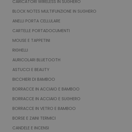
CARICATORI WIRELESS IN SUGHERO
ls_mage-cache-storage
www.tuttodapersona
BLOCK NOTES MULTIFUNZIONE IN SUGHERO
ANELLI PORTA CELLULARE
CARTELLE PORTADOCUMENTI
MOUSE E TAPPETINI
RIGHELLI
AURICOLARI BLUETOOTH
ASTUCCI E BEAUTY
ls_mage-cache-storage-section-
www.tuttodapersona
BICCHIERI DI BAMBOO
invalidation
BORRACCE IN ACCIAIO E BAMBOO
BORRACCE IN ACCIAIO E SUGHERO
BORRACCE IN VETRO E BAMBOO
BORSE E ZAINI TERMICI
CANDELE E INCENSI