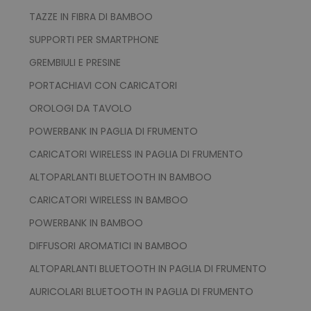
www.tuttodapersona
TAZZE IN FIBRA DI BAMBOO
SUPPORTI PER SMARTPHONE
GREMBIULI E PRESINE
PORTACHIAVI CON CARICATORI
form_key
Adobe Inc.
OROLOGI DA TAVOLO
.www.tuttodaperson
POWERBANK IN PAGLIA DI FRUMENTO
CARICATORI WIRELESS IN PAGLIA DI FRUMENTO
ALTOPARLANTI BLUETOOTH IN BAMBOO
CARICATORI WIRELESS IN BAMBOO
mage-cache-storage-section-
Adobe Inc.
invalidation
www.tuttodapersona
POWERBANK IN BAMBOO
DIFFUSORI AROMATICI IN BAMBOO
ALTOPARLANTI BLUETOOTH IN PAGLIA DI FRUMENTO
AURICOLARI BLUETOOTH IN PAGLIA DI FRUMENTO