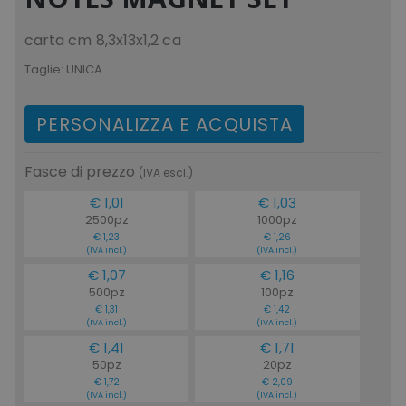
carta cm 8,3x13x1,2 ca
Taglie:
UNICA
PERSONALIZZA E ACQUISTA
Fasce di prezzo
(IVA escl.)
€ 1,01
€ 1,03
2500pz
1000pz
€ 1,23
€ 1,26
(IVA incl.)
(IVA incl.)
€ 1,07
€ 1,16
500pz
100pz
€ 1,31
€ 1,42
(IVA incl.)
(IVA incl.)
€ 1,41
€ 1,71
50pz
20pz
€ 1,72
€ 2,09
(IVA incl.)
(IVA incl.)