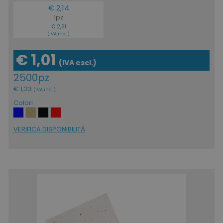
€ 2,14
1pz
€ 2,61
(IVA incl.)
€ 1,01
(IVA escl.)
2500pz
€ 1,23
(IVA incl.)
Colori
VERIFICA DISPONIBILITÁ