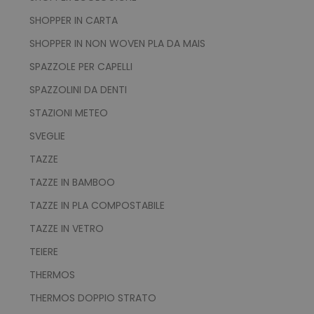
.tuttodapersonalizzare.it
SHOPPER IN CARTA
_ga
1 anno 1
Google LLC
mese
.tuttodapersonalizzare.it
SHOPPER IN NON WOVEN PLA DA MAIS
SPAZZOLE PER CAPELLI
SPAZZOLINI DA DENTI
test_cookie
15 mi
Google LLC
.doubleclick.net
STAZIONI METEO
SVEGLIE
TAZZE
TAZZE IN BAMBOO
ls_recently_compared_product_previous
www.tuttodapersona
TAZZE IN PLA COMPOSTABILE
TAZZE IN VETRO
facebook_latest_uuid
1 o
Facebook
.www.tuttodapersonalizzare.it
TEIERE
THERMOS
THERMOS DOPPIO STRATO