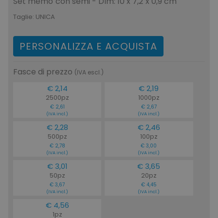
Set memo con semi - Dim: 10 x 7,2 x 0,9 cm
Taglie:
UNICA
PERSONALIZZA E ACQUISTA
Fasce di prezzo
(IVA escl.)
€ 2,14
€ 2,19
2500pz
1000pz
€ 2,61
€ 2,67
(IVA incl.)
(IVA incl.)
€ 2,28
€ 2,46
500pz
100pz
€ 2,78
€ 3,00
(IVA incl.)
(IVA incl.)
€ 3,01
€ 3,65
50pz
20pz
€ 3,67
€ 4,45
(IVA incl.)
(IVA incl.)
€ 4,56
1pz