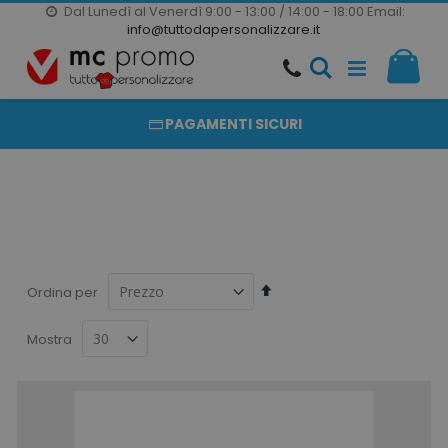
Dal Lunedì al Venerdì 9:00 - 13:00 / 14:00 - 18:00
Email:
20000 PRODOTTI
info@tuttodapersonalizzare.it
Salta
Il m
al
PRODOTTI COMPLETAMENTE PERSONALIZZABILI
contenuto
PAGAMENTI SICURI
Imposta
Ordina per
la
direzione
Mostra
decrescente