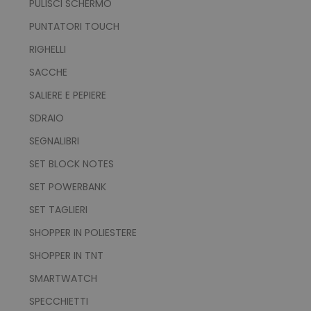
PULISCI SCHERMO
PUNTATORI TOUCH
RIGHELLI
Strettamente necessari
Performance
Targeting
Funzionalità
SACCHE
Non classificati
SALIERE E PEPIERE
I cookie strettamente necessari consentono le
SDRAIO
funzionalità principali del sito web come
l'accesso dell'utente e la gestione dell'account.
SEGNALIBRI
Il sito web non può essere utilizzato
correttamente senza i cookie strettamente
SET BLOCK NOTES
necessari.
SET POWERBANK
Nome
Provider
/
Dominio
SET TAGLIERI
utm_source
www.tuttodapersonali
utm_campaign
www.tuttodapersonali
SHOPPER IN POLIESTERE
mage-cache-sessid
Adobe Inc.
SHOPPER IN TNT
www.tuttodapersonali
SMARTWATCH
SPECCHIETTI