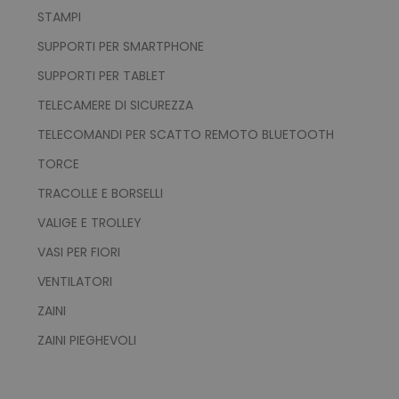
STAMPI
SUPPORTI PER SMARTPHONE
SUPPORTI PER TABLET
TELECAMERE DI SICUREZZA
recently_viewed_product_previous
Adobe Inc.
TELECOMANDI PER SCATTO REMOTO BLUETOOTH
Google Privacy Policy
www.tuttodapersonali
TORCE
TRACOLLE E BORSELLI
VALIGE E TROLLEY
recently_compared_product
Adobe Inc.
www.tuttodapersonali
VASI PER FIORI
VENTILATORI
private_content_version
Adobe Inc.
ZAINI
www.tuttodapersonali
ZAINI PIEGHEVOLI