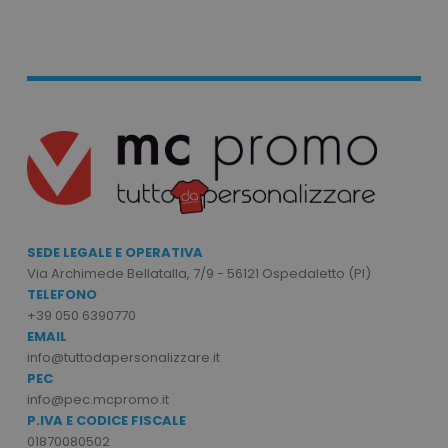
mage-cache-storage
Adobe Inc.
www.tuttodapersonali
mage-messages
Adobe Inc.
www.tuttodapersonali
SEDE LEGALE E OPERATIVA
Via Archimede Bellatalla, 7/9 - 56121 Ospedaletto (PI)
TELEFONO
+39 050 6390770
EMAIL
info@tuttodapersonalizzare.it
PEC
info@pec.mcpromo.it
P.IVA E CODICE FISCALE
01870080502