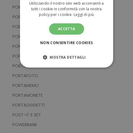
Utilizzando il nostro sito web acconsenti a
PORTACHIAVI CON SUPPORTO SMARTPHONE
tutti i cookie in conformità con la nostra
policy per i cookie.
Leggi di più
PORTACHIAVI IN ALLUMINIO
PORTACHIAVI IN EVA E PVC
ACCETTA
PORTACHIAVI IN METALLO
NON CONSENTIRE COOKIES
PORTACHIAVI IN SILICONE
PORTACHIAVI IN TESSUTO
MOSTRA DETTAGLI
PORTACHIAVI MULTIFUNZIONE
STRETTAMENTE NECESSARI
PORTAFOTO
PERFORMANCE
PORTAMEMO
PORTAMONETE
TARGETING
PORTAOGGETTI
FUNZIONALITÀ
POST-IT E SET
POWERBANK
NON CLASSIFICATI