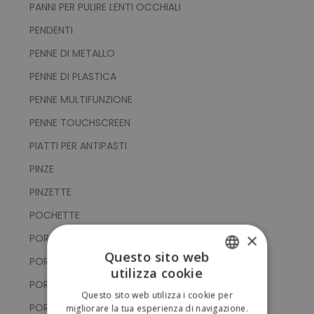
PANNI PER PULIRE LENTI OCCHIALI
PENDENTI
PENNE DI METALLO
PENNE DI PLASTICA
PENNE MULTIFUNZIONE
PENNE TOUCHSCREEN
PIATTI PER ANTIPASTI
PINZE
PINZETTE
POCHETTE
×
PORTA CARTE DI CREDITO
Questo sito web
PORTA CELLULARE
utilizza cookie
ITALIAN
PORTACHIAVI CON GETTONE
Questo sito web utilizza i cookie per
ENGLISH
PORTACHIAVI CON PUNTATORE TOUCH
migliorare la tua esperienza di navigazione.