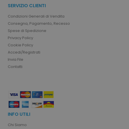
SERVIZIO CLIENTI
product_data_storage
Adobe Inc.
www.tuttodapersonali
Condizioni Generali di Vendita
Consegna, Pagamento, Recesso
Spese di Spedizione
Privacy Policy
Cookie Policy
CookieScriptConsent
CookieScript
www.tuttodapersonali
Accedi/Registrati
Invia File
Contatti
INFO UTILI
PHPSESSID
PHP.net
.www.tuttodapersonali
Chi Siamo