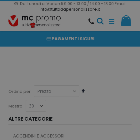
Dal Lunedì al Venerdì 9:00 - 13:00 / 14:00 - 18:00
Email:
20000 PRODOTTI
info@tuttodapersonalizzare.it
Salta
Il m
al
PRODOTTI COMPLETAMENTE PERSONALIZZABILI
contenuto
PAGAMENTI SICURI
Imposta
Ordina per
la
direzione
Mostra
decrescente
ALTRE CATEGORIE
ACCENDINI E ACCESSORI