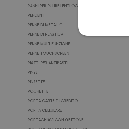
PANNI PER PULIRE LENTI OCCHIALI
PENDENTI
PENNE DI METALLO
PENNE DI PLASTICA
STRETTAMENTE 
PENNE MULTIFUNZIONE
NON CLASSIFICA
PENNE TOUCHSCREEN
PIATTI PER ANTIPASTI
PINZE
Strett
PINZETTE
I cookie strettamente neces
POCHETTE
sito web non può essere ut
PORTA CARTE DI CREDITO
Nome
PORTA CELLULARE
utm_source
PORTACHIAVI CON GETTONE
utm_campaign
mage-cache-sessid