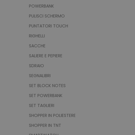
POWERBANK
CookieScriptConsent
PULISCI SCHERMO
PUNTATORI TOUCH
RIGHELLI
PHPSESSID
SACCHE
SALIERE E PEPIERE
SDRAIO
SEGNALIBRI
recently_viewed_product
SET BLOCK NOTES
SET POWERBANK
recently_compared_prod
SET TAGLIERI
SHOPPER IN POLIESTERE
Nome
SHOPPER IN TNT
Nome
Nome
Pro
ss_26182929_mage-cache-
Nome
ls_mage-cache-
ls_product_data_storage
www