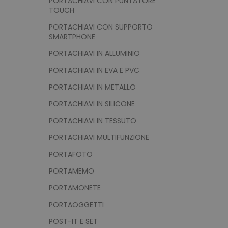
PORTACHIAVI CON PUNTATORE
TOUCH
PORTACHIAVI CON SUPPORTO
SMARTPHONE
recently_viewed_product
PORTACHIAVI IN ALLUMINIO
Google Priv
PORTACHIAVI IN EVA E PVC
recently_compared_prod
PORTACHIAVI IN METALLO
private_content_version
PORTACHIAVI IN SILICONE
PORTACHIAVI IN TESSUTO
mage-cache-storage
PORTACHIAVI MULTIFUNZIONE
PORTAFOTO
mage-messages
PORTAMEMO
PORTAMONETE
PORTAOGGETTI
product_data_storage
POST-IT E SET