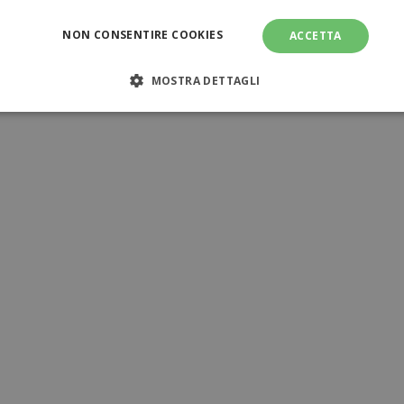
NON CONSENTIRE COOKIES
ACCETTA
MOSTRA DETTAGLI
NECESSARI
PERFORMANCE
TARGETING
FUNZI
TI
amente necessari
Performance
Targeting
Funzionalità
Non clas
sari consentono le funzionalità principali del sito web come l'accesso dell'utente e l
ilizzato correttamente senza i cookie strettamente necessari.
Provider
/
Dominio
Scadenza
Descrizione
www.tuttodapersonalizzare.it
1 mese
www.tuttodapersonalizzare.it
1 mese
1 ora
Il valore di questo co
Adobe Inc.