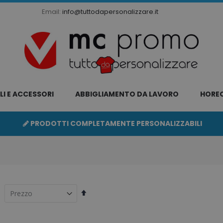
Email:
info@tuttodapersonalizzare.it
LI E ACCESSORI
ABBIGLIAMENTO DA LAVORO
HORE
PRODOTTI COMPLETAMENTE PERSONALIZZABILI
Imposta
la
direzione
decrescente