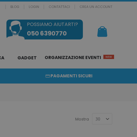
BLOG
LOGIN
CONTATTACI
CREA UN ACCOUNT
POSSIAMO AIUTARTI?
Il mio Carrello
050 6390770
ORGANIZZAZIONE EVENTI
CA
GADGET
NEW
PAGAMENTI SICURI
Mostra