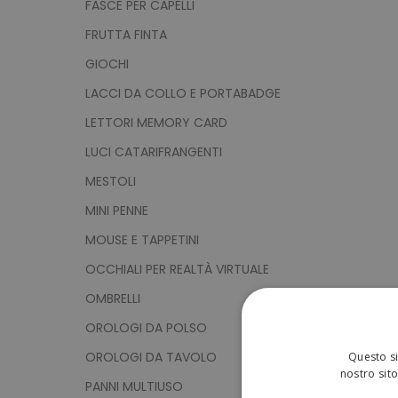
FASCE PER CAPELLI
FRUTTA FINTA
GIOCHI
LACCI DA COLLO E PORTABADGE
LETTORI MEMORY CARD
LUCI CATARIFRANGENTI
MESTOLI
MINI PENNE
MOUSE E TAPPETINI
OCCHIALI PER REALTÀ VIRTUALE
OMBRELLI
OROLOGI DA POLSO
OROLOGI DA TAVOLO
Questo si
nostro sito
PANNI MULTIUSO