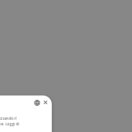
×
izzando il
ITALIAN
kie.
Leggi di
ENGLISH