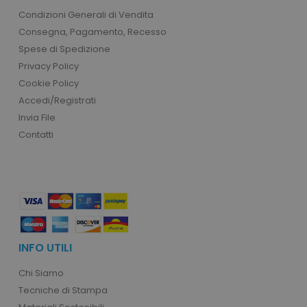
product_data_storage
Adobe Inc.
Condizioni Generali di Vendita
www.tuttodapersonali
Consegna, Pagamento, Recesso
Spese di Spedizione
Privacy Policy
Cookie Policy
CookieScriptConsent
CookieScript
Accedi/Registrati
www.tuttodapersonali
Invia File
Contatti
INFO UTILI
PHPSESSID
PHP.net
Chi Siamo
.www.tuttodapersonali
Tecniche di Stampa