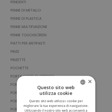
PENDENTI
PENNE DI METALLO
PENNE DI PLASTICA
PENNE MULTIFUNZIONE
PENNE TOUCHSCREEN
PIATTI PER ANTIPASTI
PINZE
PINZETTE
POCHETTE
PORTA CARTE DI CREDITO
×
PORTA CELLULARE
Questo sito web
utilizza cookie
PORTACHIAVI CON GETTONE
ITALIAN
PORTACHIAVI CON PUNTATORE TOUCH
Questo sito web utilizza i cookie per
ENGLISH
migliorare la tua esperienza di navigazione.
PORTACHIAVI CON SUPPORTO SMARTPHONE
Utilizzando il nostro sito web acconsenti a