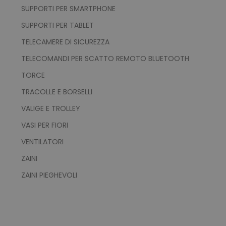
SUPPORTI PER SMARTPHONE
SUPPORTI PER TABLET
TELECAMERE DI SICUREZZA
TELECOMANDI PER SCATTO REMOTO BLUETOOTH
recently_viewed_product_previous
Adobe Inc.
Google Privacy Policy
www.tuttodapersonali
TORCE
TRACOLLE E BORSELLI
VALIGE E TROLLEY
recently_compared_product
Adobe Inc.
VASI PER FIORI
www.tuttodapersonali
VENTILATORI
ZAINI
private_content_version
Adobe Inc.
www.tuttodapersonali
ZAINI PIEGHEVOLI