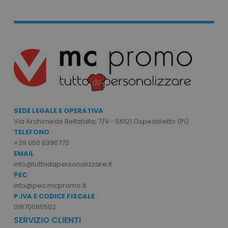
mage-cache-storage
Adobe Inc.
www.tuttodapersonali
mage-messages
Adobe Inc.
SEDE LEGALE E OPERATIVA
www.tuttodapersonali
Via Archimede Bellatalla, 7/9 - 56121 Ospedaletto (PI)
TELEFONO
+39 050 6390770
EMAIL
info@tuttodapersonalizzare.it
PEC
info@pec.mcpromo.it
P.IVA E CODICE FISCALE
01870080502
SERVIZIO CLIENTI