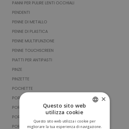
PANNI PER PULIRE LENTI OCCHIALI
PENDENTI
PENNE DI METALLO
PENNE DI PLASTICA
PENNE MULTIFUNZIONE
PENNE TOUCHSCREEN
PIATTI PER ANTIPASTI
PINZE
PINZETTE
POCHETTE
×
PORTA CARTE DI CREDITO
Questo sito web
PORTA CELLULARE
utilizza cookie
ITALIAN
PORTACHIAVI CON GETTONE
Questo sito web utilizza i cookie per
ENGLISH
PORTACHIAVI CON PUNTATORE TOUCH
migliorare la tua esperienza di navigazione.