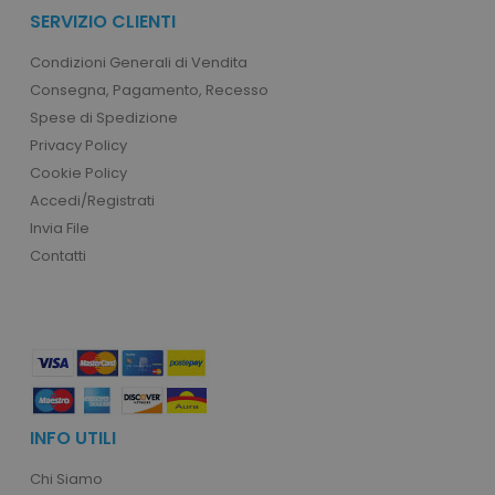
SERVIZIO CLIENTI
product_data_storage
Adobe Inc.
www.tuttodapersonali
Condizioni Generali di Vendita
Consegna, Pagamento, Recesso
Spese di Spedizione
Privacy Policy
Cookie Policy
CookieScriptConsent
CookieScript
www.tuttodapersonali
Accedi/Registrati
Invia File
Contatti
INFO UTILI
PHPSESSID
PHP.net
.www.tuttodapersonali
Chi Siamo