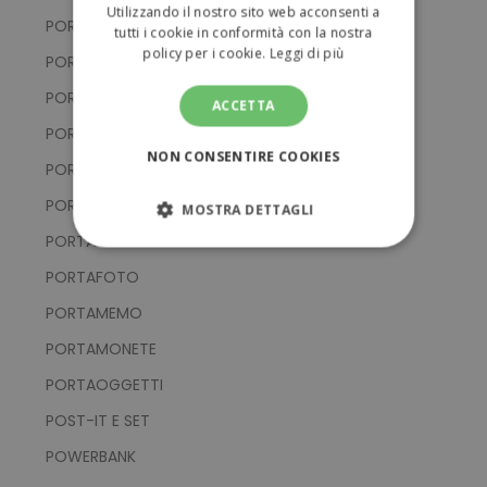
Utilizzando il nostro sito web acconsenti a
PORTACHIAVI CON SUPPORTO SMARTPHONE
tutti i cookie in conformità con la nostra
policy per i cookie.
Leggi di più
PORTACHIAVI IN ALLUMINIO
PORTACHIAVI IN EVA E PVC
ACCETTA
PORTACHIAVI IN METALLO
NON CONSENTIRE COOKIES
PORTACHIAVI IN SILICONE
PORTACHIAVI IN TESSUTO
MOSTRA DETTAGLI
PORTACHIAVI MULTIFUNZIONE
STRETTAMENTE NECESSARI
PORTAFOTO
PERFORMANCE
PORTAMEMO
PORTAMONETE
TARGETING
PORTAOGGETTI
FUNZIONALITÀ
POST-IT E SET
POWERBANK
NON CLASSIFICATI