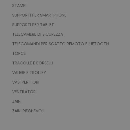
STAMPI
SUPPORTI PER SMARTPHONE
SUPPORTI PER TABLET
TELECAMERE DI SICUREZZA
recently_viewed_product_previous
Adobe Inc.
TELECOMANDI PER SCATTO REMOTO BLUETOOTH
Google Privacy Policy
www.tuttodapersonali
TORCE
TRACOLLE E BORSELLI
VALIGE E TROLLEY
recently_compared_product
Adobe Inc.
www.tuttodapersonali
VASI PER FIORI
VENTILATORI
private_content_version
Adobe Inc.
ZAINI
www.tuttodapersonali
ZAINI PIEGHEVOLI