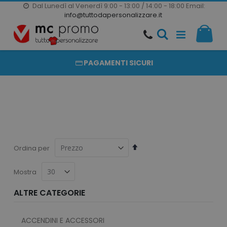
Dal Lunedì al Venerdì 9:00 - 13:00 / 14:00 - 18:00
Email:
20000 PRODOTTI
info@tuttodapersonalizzare.it
Salta
Il m
al
PRODOTTI COMPLETAMENTE PERSONALIZZABILI
contenuto
PAGAMENTI SICURI
Imposta
Ordina per
la
direzione
Mostra
decrescente
ALTRE CATEGORIE
ACCENDINI E ACCESSORI