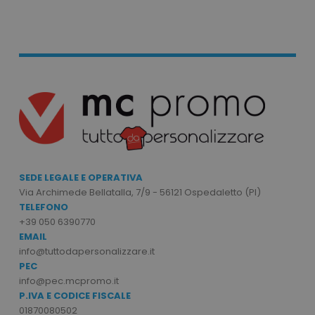
mage-cache-storage
Adobe Inc.
www.tuttodapersonali
mage-messages
Adobe Inc.
www.tuttodapersonali
SEDE LEGALE E OPERATIVA
Via Archimede Bellatalla, 7/9 - 56121 Ospedaletto (PI)
TELEFONO
+39 050 6390770
EMAIL
info@tuttodapersonalizzare.it
PEC
info@pec.mcpromo.it
P.IVA E CODICE FISCALE
01870080502