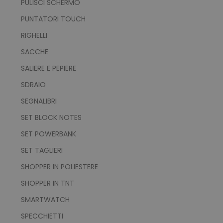
PULISCI SCHERMO
PUNTATORI TOUCH
RIGHELLI
Strettamente necessari
Performance
Targeting
Funzionalità
SACCHE
Non classificati
SALIERE E PEPIERE
I cookie strettamente necessari consentono le
SDRAIO
funzionalità principali del sito web come
l'accesso dell'utente e la gestione dell'account.
SEGNALIBRI
Il sito web non può essere utilizzato
correttamente senza i cookie strettamente
SET BLOCK NOTES
necessari.
SET POWERBANK
Nome
Provider
/
Dominio
SET TAGLIERI
utm_source
www.tuttodapersonali
utm_campaign
www.tuttodapersonali
SHOPPER IN POLIESTERE
mage-cache-sessid
Adobe Inc.
SHOPPER IN TNT
www.tuttodapersonali
SMARTWATCH
SPECCHIETTI